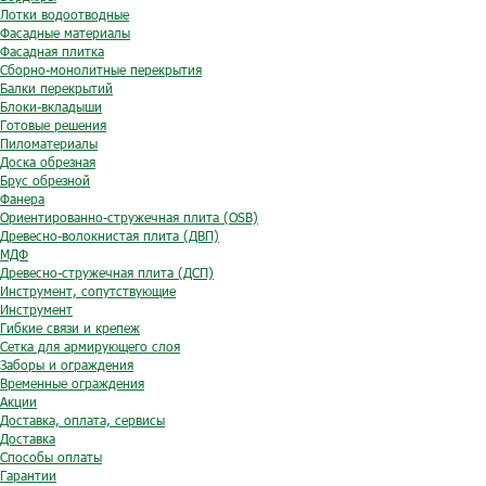
Лотки водоотводные
Фасадные материалы
Фасадная плитка
Сборно-монолитные перекрытия
Балки перекрытий
Блоки-вкладыши
Готовые решения
Пиломатериалы
Доска обрезная
Брус обрезной
Фанера
Ориентированно-стружечная плита (OSB)
Древесно-волокнистая плита (ДВП)
МДФ
Древесно-стружечная плита (ДСП)
Инструмент, сопутствующие
Инструмент
Гибкие связи и крепеж
Сетка для армирующего слоя
Заборы и ограждения
Временные ограждения
Акции
Доставка, оплата, сервисы
Доставка
Способы оплаты
Гарантии