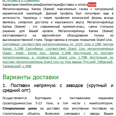
Добавить к сравнению
Характеристики
Описание
Документация
Доставка и оплата
Акция
Металлочерепица Kamea (Камея) максимально схожа с натуральной
керамической черепицей. Данный профиль был популярен еще в
античности. Черепица с таким профилем конической формы всегда
являлась символом достатка и изысканного вкуса. Металлочерепица
Kamea (Камея) - это современный премиум-класс, самое стильное
решение для Вашей кровли. Металлочерепица Kamea (Камея)
изготавливается на европейском оборудовании только из
высококачественной стали. Представлена в лучших покрытиях Grand Line.
Сертификат соответствия металлочерепица до 2029 года
0.1MB
Чертеж
Kamea
0.1MB
Сертификат соответствия Grand Line металлочерепица
Classic, Kredo, Kvinta plus, Kamea
0.3MB
Инструкция по монтажу
металлочерепицы и профнастила Grand Line
1.7MB
Инструкция по
монтажу металлочерепицы Grand Line на трех языках (Русский, Узбекский,
Таджикский)
1.4MB
Варианты доставки
1. Поставки напрямую с заводов (крупный и
средний опт)
Осуществляются бортовыми и тентованными машинами
грузоподъемностью 5-23 тонн, в том числе с манипулятором.
Специальные цены
на доставку при регулярных поставках на
строительные объекты. Возможен самовывоз с завода Вашим