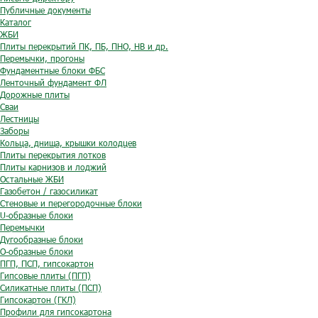
Публичные документы
Каталог
ЖБИ
Плиты перекрытий ПК, ПБ, ПНО, НВ и др.
Перемычки, прогоны
Фундаментные блоки ФБС
Ленточный фундамент ФЛ
Дорожные плиты
Сваи
Лестницы
Заборы
Кольца, днища, крышки колодцев
Плиты перекрытия лотков
Плиты карнизов и лоджий
Остальные ЖБИ
Газобетон / газосиликат
Стеновые и перегородочные блоки
U-образные блоки
Перемычки
Дугообразные блоки
O-образные блоки
ПГП, ПСП, гипсокартон
Гипсовые плиты (ПГП)
Силикатные плиты (ПСП)
Гипсокартон (ГКЛ)
Профили для гипсокартона