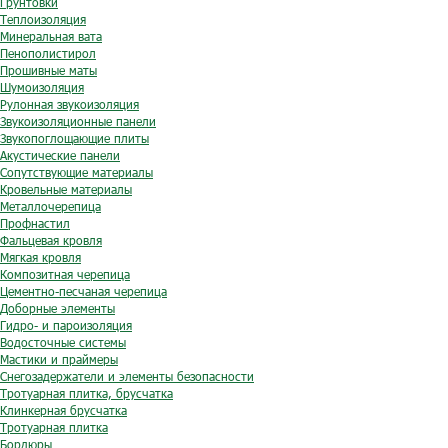
Грунтовки
Теплоизоляция
Минеральная вата
Пенополистирол
Прошивные маты
Шумоизоляция
Рулонная звукоизоляция
Звукоизоляционные панели
Звукопоглощающие плиты
Акустические панели
Сопутствующие материалы
Кровельные материалы
Металлочерепица
Профнастил
Фальцевая кровля
Мягкая кровля
Композитная черепица
Цементно-песчаная черепица
Доборные элементы
Гидро- и пароизоляция
Водосточные системы
Мастики и праймеры
Снегозадержатели и элементы безопасности
Тротуарная плитка, брусчатка
Клинкерная брусчатка
Тротуарная плитка
Бордюры