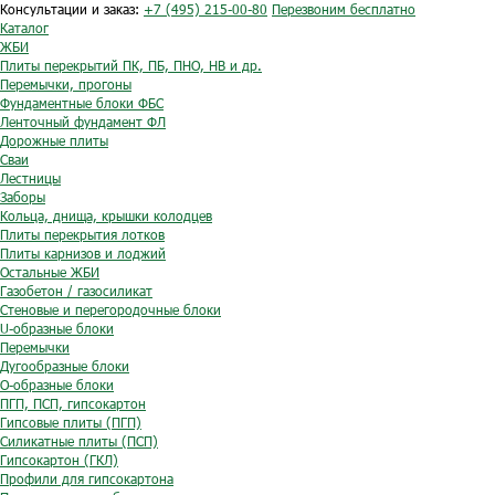
Консультации и заказ:
+7 (495) 215-00-80
Перезвоним бесплатно
Каталог
ЖБИ
Плиты перекрытий ПК, ПБ, ПНО, НВ и др.
Перемычки, прогоны
Фундаментные блоки ФБС
Ленточный фундамент ФЛ
Дорожные плиты
Сваи
Лестницы
Заборы
Кольца, днища, крышки колодцев
Плиты перекрытия лотков
Плиты карнизов и лоджий
Остальные ЖБИ
Газобетон / газосиликат
Стеновые и перегородочные блоки
U-образные блоки
Перемычки
Дугообразные блоки
O-образные блоки
ПГП, ПСП, гипсокартон
Гипсовые плиты (ПГП)
Силикатные плиты (ПСП)
Гипсокартон (ГКЛ)
Профили для гипсокартона