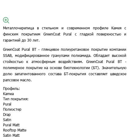
Металлочерепица в стильном и современном профиле Камея с
финским покрытием GreenCoat Pural с гладкой поверхностью и
гарантией до 30 лет.
GreenCoat Pural BT - глянцевое полиуретановое покрытие компании
SSAB, модифицированное гранулами полиамида. Обладает высокой
стойкостью к атмосферным воздействиям. GreenCoat Pural BT -
полимерное покрытие на основе биотехнологии (БТ). Значительную
долю запатентованного состава БТ-покрытия составляет шведское
рапсовое масло.
Профиль:
Kamea
Тип покрытия:
Pural
Полиэстер
Drap
Satin
Pural Matt
Rooftop Matte
Satin Matt