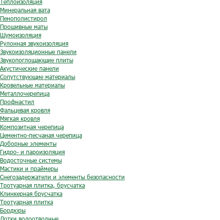
Теплоизоляция
Минеральная вата
Пенополистирол
Прошивные маты
Шумоизоляция
Рулонная звукоизоляция
Звукоизоляционные панели
Звукопоглощающие плиты
Акустические панели
Сопутствующие материалы
Кровельные материалы
Металлочерепица
Профнастил
Фальцевая кровля
Мягкая кровля
Композитная черепица
Цементно-песчаная черепица
Доборные элементы
Гидро- и пароизоляция
Водосточные системы
Мастики и праймеры
Снегозадержатели и элементы безопасности
Тротуарная плитка, брусчатка
Клинкерная брусчатка
Тротуарная плитка
Бордюры
Лотки водоотводные