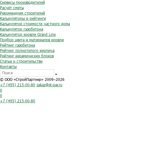
Сервисы производителей
Расчёт сметы
Рекомендуем строителей
Калькуляторы и рейтинги
Калькулятор стоимости частного дома
Калькулятор газобетона
Калькулятор кровли Grand Line
Подбор цвета и материалов кровли
Рейтинг газобетона
Рейтинг полнотелого кирпича
Рейтинг керамических блоков
Статьи о строительстве
Контакты
© ООО «СтройПартнер» 2009–2026
+7 (495) 215-00-80
zakaz@st-par.ru
0
0
+7 (495) 215-00-80