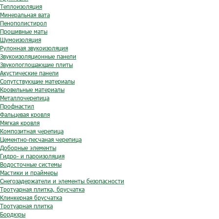
Теплоизоляция
Минеральная вата
Пенополистирол
Прошивные маты
Шумоизоляция
Рулонная звукоизоляция
Звукоизоляционные панели
Звукопоглощающие плиты
Акустические панели
Сопутствующие материалы
Кровельные материалы
Металлочерепица
Профнастил
Фальцевая кровля
Мягкая кровля
Композитная черепица
Цементно-песчаная черепица
Доборные элементы
Гидро- и пароизоляция
Водосточные системы
Мастики и праймеры
Снегозадержатели и элементы безопасности
Тротуарная плитка, брусчатка
Клинкерная брусчатка
Тротуарная плитка
Бордюры