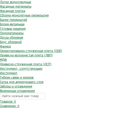
Лотки водоотводные
Фасадные материалы
Фасадная плитка
Сборно-монолитные перекрытия
Балки перекрытий
Блоки-вкладыши
Готовые решения
Пиломатериалы
Доска обрезная
Брус обрезной
Фанера
Ориентированно-стружечная плита (OSB)
Древесно-волокнистая плита (ДВП)
МДФ
Древесно-стружечная плита (ДСП)
Инструмент, сопутствующие
Инструмент
Гибкие связи и крепеж
Сетка для армирующего слоя
Заборы и ограждения
Временные ограждения
Товаров: 0
Сравнение:
0