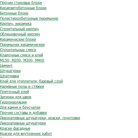
Прочие стеновые блоки
Керамзитобетонные блоки
Бетонные блоки
Полистиролбетонные перемычки
Кирпич, керамика
Строительный кирпич
Облицовочный кирпич
Керамические блоки
Перемычки керамические
Строительные смеси
Кладочные смеси и клей
М150, М200, М300, М400
Цемент
Штукатурки
Шпатлевки
Клей для утеплителя, базовый слой
Наливные полы и стяжки
Плиточный клей
Затирки для швов
Гидроизоляция
Для камня и брусчатки
Прочие составы и добавки
Декоративные штукатурки, краски, грунтовки
Декоративные штукатурки
Краски фасадные
Краски для внутренних работ