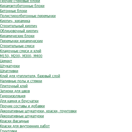
Прочие стеновые блоки
Керамзитобетонные блоки
Бетонные блоки
Полистиролбетонные перемычки
Кирпич, керамика
Строительный кирпич
Облицовочный кирпич
Керамические блоки
Перемычки керамические
Строительные смеси
Кладочные смеси и клей
М150, М200, М300, М400
Цемент
Штукатурки
Шпатлевки
Клей для утеплителя, базовый слой
Наливные полы и стяжки
Плиточный клей
Затирки для швов
Гидроизоляция
Для камня и брусчатки
Прочие составы и добавки
Декоративные штукатурки, краски, грунтовки
Декоративные штукатурки
Краски фасадные
Краски для внутренних работ
Грунтовки