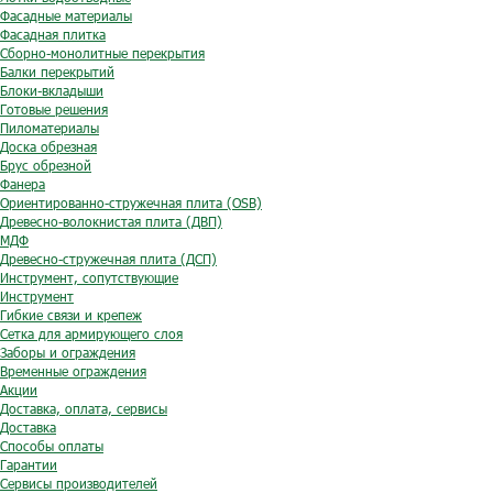
Фасадные материалы
Фасадная плитка
Сборно-монолитные перекрытия
Балки перекрытий
Блоки-вкладыши
Готовые решения
Пиломатериалы
Доска обрезная
Брус обрезной
Фанера
Ориентированно-стружечная плита (OSB)
Древесно-волокнистая плита (ДВП)
МДФ
Древесно-стружечная плита (ДСП)
Инструмент, сопутствующие
Инструмент
Гибкие связи и крепеж
Сетка для армирующего слоя
Заборы и ограждения
Временные ограждения
Акции
Доставка, оплата, сервисы
Доставка
Способы оплаты
Гарантии
Сервисы производителей