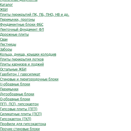
Каталог
ЖБИ
Плиты перекрытий ПК, ПБ, ПНО, НВ и др.
Перемычки, прогоны
Фундаментные блоки ФБС
Ленточный фундамент ФЛ
Дорожные плиты
Сваи
Лестницы
Заборы
Кольца, днища, крышки колодцев
Плиты перекрытия лотков
Плиты карнизов и лоджий
Остальные ЖБИ
Газобетон / газосиликат
Стеновые и перегородочные блоки
U-образные блоки
Перемычки
Дугообразные блоки
O-образные блоки
ПГП, ПСП, гипсокартон
Гипсовые плиты (ПГП)
Силикатные плиты (ПСП)
Гипсокартон (ГКЛ)
Профили для гипсокартона
Прочие стеновые блоки