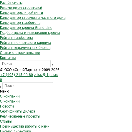
Расчёт сметы
Рекомендуем строителей
Калькуляторы и рейтинги
Калькулятор стоимости частного дома
Калькулятор газобетона
Калькулятор кровли Grand Line
Подбор цвета и материалов кровли
Рейтинг газобетона
Рейтинг полнотелого кирпича
Рейтинг керамических блоков
Статьи о строительстве
Контакты
© ООО «СтройПартнер» 2009-2026
+7 (495) 215-00-80
zakaz@st-par.ru
0
Меню
О компании
О компании
Новости
Сертификаты дилера
Реализованные проекты
Отзывы
Преимущества работы с нами
Письмо директору