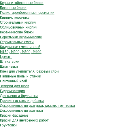
Керамзитобетонные блоки
Бетонные блоки
Полистиролбетонные перемычки
Кирпич, керамика
Строительный кирпич
Облицовочный кирпич
Керамические блоки
Перемычки керамические
Строительные смеси
Кладочные смеси и клей
М150, М200, М300, М400
Цемент
Штукатурки
Шпатлевки
Клей для утеплителя, базовый слой
Наливные полы и стяжки
Плиточный клей
Затирки для швов
Гидроизоляция
Для камня и брусчатки
Прочие составы и добавки
Декоративные штукатурки, краски, грунтовки
Декоративные штукатурки
Краски фасадные
Краски для внутренних работ
Грунтовки