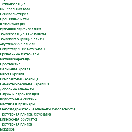
Теплоизоляция
Минеральная вата
Пенополистирол
Прошивные маты
Шумоизоляция
Рулонная звукоизоляция
Звукоизоляционные панели
Звукопоглощающие плиты
Акустические панели
Сопутствующие материалы
Кровельные материалы
Металлочерепица
Профнастил
Фальцевая кровля
Мягкая кровля
Композитная черепица
Цементно-песчаная черепица
Доборные элементы
Гидро- и пароизоляция
Водосточные системы
Мастики и праймеры
Снегозадержатели и элементы безопасности
Тротуарная плитка, брусчатка
Клинкерная брусчатка
Тротуарная плитка
Бордюры