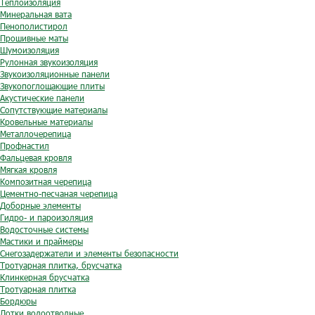
Теплоизоляция
Минеральная вата
Пенополистирол
Прошивные маты
Шумоизоляция
Рулонная звукоизоляция
Звукоизоляционные панели
Звукопоглощающие плиты
Акустические панели
Сопутствующие материалы
Кровельные материалы
Металлочерепица
Профнастил
Фальцевая кровля
Мягкая кровля
Композитная черепица
Цементно-песчаная черепица
Доборные элементы
Гидро- и пароизоляция
Водосточные системы
Мастики и праймеры
Снегозадержатели и элементы безопасности
Тротуарная плитка, брусчатка
Клинкерная брусчатка
Тротуарная плитка
Бордюры
Лотки водоотводные