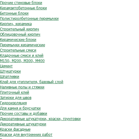
Прочие стеновые блоки
Керамзитобетонные блоки
Бетонные блоки
Полистиролбетонные перемычки
Кирпич, керамика
Строительный кирпич
Облицовочный кирпич
Керамические блоки
Перемычки керамические
Строительные смеси
Кладочные смеси и клей
М150, М200, М300, М400
Цемент
Штукатурки
Шпатлевки
Клей для утеплителя, базовый слой
Наливные полы и стяжки
Плиточный клей
Затирки для швов
Гидроизоляция
Для камня и брусчатки
Прочие составы и добавки
Декоративные штукатурки, краски, грунтовки
Декоративные штукатурки
Краски фасадные
Краски для внутренних работ