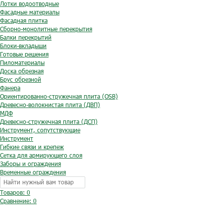
Лотки водоотводные
Фасадные материалы
Фасадная плитка
Сборно-монолитные перекрытия
Балки перекрытий
Блоки-вкладыши
Готовые решения
Пиломатериалы
Доска обрезная
Брус обрезной
Фанера
Ориентированно-стружечная плита (OSB)
Древесно-волокнистая плита (ДВП)
МДФ
Древесно-стружечная плита (ДСП)
Инструмент, сопутствующие
Инструмент
Гибкие связи и крепеж
Сетка для армирующего слоя
Заборы и ограждения
Временные ограждения
Товаров: 0
Сравнение:
0