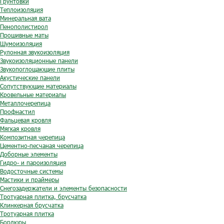
Грунтовки
Теплоизоляция
Минеральная вата
Пенополистирол
Прошивные маты
Шумоизоляция
Рулонная звукоизоляция
Звукоизоляционные панели
Звукопоглощающие плиты
Акустические панели
Сопутствующие материалы
Кровельные материалы
Металлочерепица
Профнастил
Фальцевая кровля
Мягкая кровля
Композитная черепица
Цементно-песчаная черепица
Доборные элементы
Гидро- и пароизоляция
Водосточные системы
Мастики и праймеры
Снегозадержатели и элементы безопасности
Тротуарная плитка, брусчатка
Клинкерная брусчатка
Тротуарная плитка
Бордюры