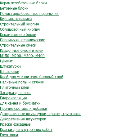
Керамзитобетонные блоки
Бетонные блоки
Полистиролбетонные перемычки
Кирпич, керамика
Строительный кирпич
Облицовочный кирпич
Керамические блоки
Перемычки керамические
Строительные смеси
Кладочные смеси и клей
М150, М200, М300, М400
Цемент
Штукатурки
Шпатлевки
Клей для утеплителя, базовый слой
Наливные полы и стяжки
Плиточный клей
Затирки для швов
Гидроизоляция
Для камня и брусчатки
Прочие составы и добавки
Декоративные штукатурки, краски, грунтовки
Декоративные штукатурки
Краски фасадные
Краски для внутренних работ
Грунтовки