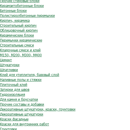
Прочие стеновые блоки
Керамзитобетонные блоки
Бетонные блоки
Полистиролбетонные перемычки
Кирпич, керамика
Строительный кирпич
Облицовочный кирпич
Керамические блоки
Перемычки керамические
Строительные смеси
Кладочные смеси и клей
М150, М200, М300, М400
Цемент
Штукатурки
Шпатлевки
Клей для утеплителя, базовый слой
Наливные полы и стяжки
Плиточный клей
Затирки для швов
Гидроизоляция
Для камня и брусчатки
Прочие составы и добавки
Декоративные штукатурки, краски, грунтовки
Декоративные штукатурки
Краски фасадные
Краски для внутренних работ
Грунтовки