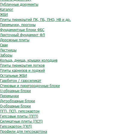
Публичные документы
Каталог
ЖБИ
Плиты перекрытий ПК, ПБ, ПНО, НВ и др.
Перемычки, прогоны
Фундаментные блоки ФБС
Ленточный фундамент ФЛ
Дорожные плиты
Сваи
Лестницы
Заборы
Кольца, днища, крышки колодцев
Плиты перекрытия лотков
Плиты карнизов и лоджий
Остальные ЖБИ
Газобетон / газосиликат
Стеновые и перегородочные блоки
U-образные блоки
Перемычки
Дугообразные блоки
O-образные блоки
ПГП, ПСП, гипсокартон
Гипсовые плиты (ПГП)
Силикатные плиты (ПСП)
Гипсокартон (ГКЛ)
Профили для гипсокартона