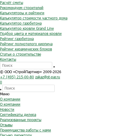
Расчёт сметы
Рекомендуем строителей
Калькуляторы и рейтинги
Калькулятор стоимости частного дома
Калькулятор газобетона
Калькулятор кровли Grand Line
Подбор цвета и материалов кровли
Рейтинг газобетона
Рейтинг полнотелого кирпича
Рейтинг керамических блоков
Статьи о строительстве
Контакты
© ООО «СтройПартнер» 2009-2026
+7 (495) 215-00-80
zakaz@st-par.ru
0
Меню
О компании
О компании
Новости
Сертификаты дилера
Реализованные проекты
Отзывы
Преимущества работы с нами
Письмо директору