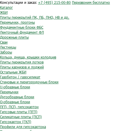
Консультации и заказ:
+7 (495) 215-00-80
Перезвоним бесплатно
Каталог
ЖБИ
Плиты перекрытий ПК, ПБ, ПНО, НВ и др.
Перемычки, прогоны
Фундаментные блоки ФБС
Ленточный фундамент ФЛ
Дорожные плиты
Сваи
Лестницы
Заборы
Кольца, днища, крышки колодцев
Плиты перекрытия лотков
Плиты карнизов и лоджий
Остальные ЖБИ
Газобетон / газосиликат
Стеновые и перегородочные блоки
U-образные блоки
Перемычки
Дугообразные блоки
O-образные блоки
ПГП, ПСП, гипсокартон
Гипсовые плиты (ПГП)
Силикатные плиты (ПСП)
Гипсокартон (ГКЛ)
Профили для гипсокартона