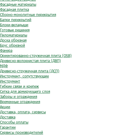
Фасадные материалы
Фасадная плитка
Сборно-монолитные перекрытия
Балки перекрытий
Блоки-вкладыши
Готовые решения
Пиломатериалы
Доска обрезная
Брус обрезной
Фанера
Ориентированно-стружечная плита (OSB)
Древесно-волокнистая плита (ДВП)
МДФ
Древесно-стружечная плита (ДСП)
Инструмент, сопутствующие
Инструмент
Гибкие связи и крепеж
Сетка для армирующего слоя
Заборы и ограждения
Временные ограждения
Акции
Доставка, оплата, сервисы
Доставка
Способы оплаты
Гарантии
Сервисы производителей