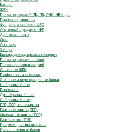
Каталог
ЖБИ
Плиты перекрытий ПК, ПБ, ПНО, НВ и др.
Перемычки, прогоны
Фундаментные блоки ФБС
Ленточный фундамент ФЛ
Дорожные плиты
Сваи
Лестницы
Заборы
Кольца, днища, крышки колодцев
Плиты перекрытия лотков
Плиты карнизов и лоджий
Остальные ЖБИ
Газобетон / газосиликат
Стеновые и перегородочные блоки
U-образные блоки
Перемычки
Дугообразные блоки
O-образные блоки
ПГП, ПСП, гипсокартон
Гипсовые плиты (ПГП)
Силикатные плиты (ПСП)
Гипсокартон (ГКЛ)
Профили для гипсокартона
Прочие стеновые блоки