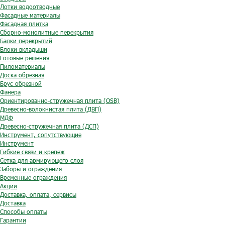
Лотки водоотводные
Фасадные материалы
Фасадная плитка
Сборно-монолитные перекрытия
Балки перекрытий
Блоки-вкладыши
Готовые решения
Пиломатериалы
Доска обрезная
Брус обрезной
Фанера
Ориентированно-стружечная плита (OSB)
Древесно-волокнистая плита (ДВП)
МДФ
Древесно-стружечная плита (ДСП)
Инструмент, сопутствующие
Инструмент
Гибкие связи и крепеж
Сетка для армирующего слоя
Заборы и ограждения
Временные ограждения
Акции
Доставка, оплата, сервисы
Доставка
Способы оплаты
Гарантии