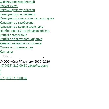
Сервисы производителей
Расчёт сметы
Рекомендуем строителей
Калькуляторы и рейтинги
Калькулятор стоимости частного дома
Калькулятор газобетона
Калькулятор кровли Grand Line
Подбор цвета и материалов кровли
Рейтинг газобетона
Рейтинг полнотелого кирпича
Рейтинг керамических блоков
Статьи о строительстве
Контакты
© ООО «СтройПартнер» 2009–2026
+7 (495) 215-00-80
zakaz@st-par.ru
0
0
+7 (495) 215-00-80