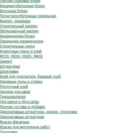
Прочие стеновые блоки
Керамзитобетонные блоки
Бетонные блоки
Полистиролбетонные перемычки
Кирпич, керамика
Строительный кирпич
Облицовочный кирпич
Керамические блоки
Перемычки керамические
Строительные смеси
Кладочные смеси и клей
М150, М200, М300, М400
Цемент
Штукатурки
Шпатлевки
Клей для утеплителя, базовый слой
Наливные полы и стяжки
Плиточный клей
Затирки для швов
Гидроизоляция
Для камня и брусчатки
Прочие составы и добавки
Декоративные штукатурки, краски, грунтовки
Декоративные штукатурки
Краски фасадные
Краски для внутренних работ
Грунтовки