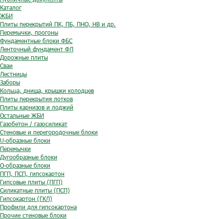
Каталог
ЖБИ
Плиты перекрытий ПК, ПБ, ПНО, НВ и др.
Перемычки, прогоны
Фундаментные блоки ФБС
Ленточный фундамент ФЛ
Дорожные плиты
Сваи
Лестницы
Заборы
Кольца, днища, крышки колодцев
Плиты перекрытия лотков
Плиты карнизов и лоджий
Остальные ЖБИ
Газобетон / газосиликат
Стеновые и перегородочные блоки
U-образные блоки
Перемычки
Дугообразные блоки
O-образные блоки
ПГП, ПСП, гипсокартон
Гипсовые плиты (ПГП)
Силикатные плиты (ПСП)
Гипсокартон (ГКЛ)
Профили для гипсокартона
Прочие стеновые блоки