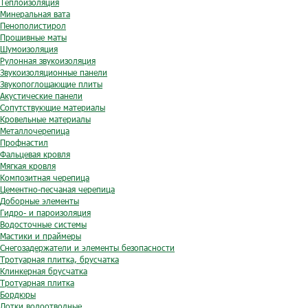
Теплоизоляция
Минеральная вата
Пенополистирол
Прошивные маты
Шумоизоляция
Рулонная звукоизоляция
Звукоизоляционные панели
Звукопоглощающие плиты
Акустические панели
Сопутствующие материалы
Кровельные материалы
Металлочерепица
Профнастил
Фальцевая кровля
Мягкая кровля
Композитная черепица
Цементно-песчаная черепица
Доборные элементы
Гидро- и пароизоляция
Водосточные системы
Мастики и праймеры
Снегозадержатели и элементы безопасности
Тротуарная плитка, брусчатка
Клинкерная брусчатка
Тротуарная плитка
Бордюры
Лотки водоотводные