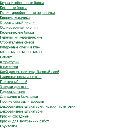
Керамзитобетонные блоки
Бетонные блоки
Полистиролбетонные перемычки
Кирпич, керамика
Строительный кирпич
Облицовочный кирпич
Керамические блоки
Перемычки керамические
Строительные смеси
Кладочные смеси и клей
М150, М200, М300, М400
Цемент
Штукатурки
Шпатлевки
Клей для утеплителя, базовый слой
Наливные полы и стяжки
Плиточный клей
Затирки для швов
Гидроизоляция
Для камня и брусчатки
Прочие составы и добавки
Декоративные штукатурки, краски, грунтовки
Декоративные штукатурки
Краски фасадные
Краски для внутренних работ
Грунтовки