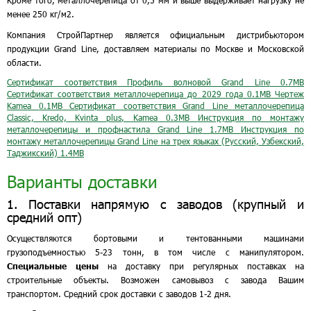
Кроме того, металлочерепица от 0,5 мм и выше выдерживает нагрузку не
менее 250 кг/м2.
Компания СтройПартнер является официальным дистрибьютором
продукции Grand Line, доставляем материалы по Москве и Московской
области.
Сертификат соответствия Профиль волновой Grand Line
0.7MB
Сертификат соответствия металлочерепица до 2029 года
0.1MB
Чертеж
Kamea
0.1MB
Сертификат соответствия Grand Line металлочерепица
Classic, Kredo, Kvinta plus, Kamea
0.3MB
Инструкция по монтажу
металлочерепицы и профнастила Grand Line
1.7MB
Инструкция по
монтажу металлочерепицы Grand Line на трех языках (Русский, Узбекский,
Таджикский)
1.4MB
Варианты доставки
1. Поставки напрямую с заводов (крупный и
средний опт)
Осуществляются бортовыми и тентованными машинами
грузоподъемностью 5-23 тонн, в том числе с манипулятором.
Специальные цены
на доставку при регулярных поставках на
строительные объекты. Возможен самовывоз с завода Вашим
транспортом. Средний срок доставки с заводов 1-2 дня.