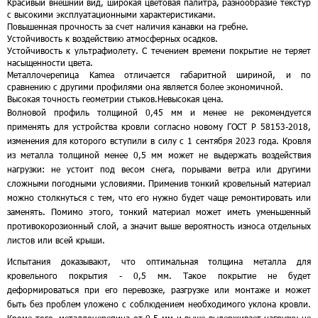
Красивый внешний вид, широкая цветовая палитра, разнообразие текстур
с высокими эксплуатационными характеристиками.
Повышенная прочность за счет наличия канавки на гребне.
Устойчивость к воздействию атмосферных осадков.
Устойчивость к ультрафиолету. С течением времени покрытие не теряет
насыщенности цвета.
Металлочерепица Kamea отличается габаритной шириной, и по
сравнению с другими профилями она является более экономичной.
Высокая точность геометрии стыков.
Невысокая цена.
Волновой профиль толщиной 0,45 мм и менее не рекомендуется
применять для устройства кровли согласно новому ГОСТ Р 58153-2018,
изменения для которого вступили в силу с 1 сентября 2023 года. Кровля
из металла толщиной менее 0,5 мм может не выдержать воздействия
нагрузки: не устоит под весом снега, порывами ветра или другими
сложными погодными условиями. Применив тонкий кровельный материал
можно столкнуться с тем, что его нужно будет чаще ремонтировать или
заменять. Помимо этого, тонкий материал может иметь уменьшенный
противокорозионный слой, а значит выше вероятность износа отдельных
листов или всей крыши.
Испытания доказывают, что оптимальная толщина металла для
кровельного покрытия - 0,5 мм. Такое покрытие не будет
деформироваться при его перевозке, разгрузке или монтаже и может
быть без проблем уложено с соблюдением необходимого уклона кровли.