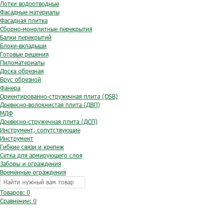
Лотки водоотводные
Фасадные материалы
Фасадная плитка
Сборно-монолитные перекрытия
Балки перекрытий
Блоки-вкладыши
Готовые решения
Пиломатериалы
Доска обрезная
Брус обрезной
Фанера
Ориентированно-стружечная плита (OSB)
Древесно-волокнистая плита (ДВП)
МДФ
Древесно-стружечная плита (ДСП)
Инструмент, сопутствующие
Инструмент
Гибкие связи и крепеж
Сетка для армирующего слоя
Заборы и ограждения
Временные ограждения
Товаров: 0
Сравнение:
0