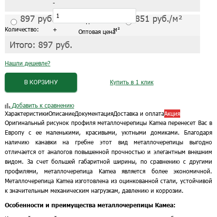
-
897
руб./м²
851
руб./м²
С завода от 1 листа
Количество:
+
м²
Оптовая цена
Итого:
897
руб.
Нашли дешевле?
В КОРЗИНУ
Купить в 1 клик
Добавить к сравнению
Характеристики
Описание
Документация
Доставка и оплата
Акция
Оригинальный рисунок профиля металлочерепицы Kamea перенесет Вас в
Европу с ее маленькими, красивыми, уютными домиками. Благодаря
наличию канавки на гребне этот вид металлочерепицы выгодно
отличается от аналогов повышенной прочностью и элегантным внешним
видом. За счет большей габаритной ширины, по сравнению с другими
профилями, металлочерепица Kamea является более экономичной.
Металлочерепица Kamea изготовлена из оцинкованной стали, устойчивой
к значительным механическим нагрузкам, давлению и коррозии.
Особенности и преимущества металлочерепицы Камеа: