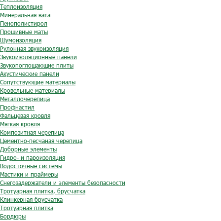
Теплоизоляция
Минеральная вата
Пенополистирол
Прошивные маты
Шумоизоляция
Рулонная звукоизоляция
Звукоизоляционные панели
Звукопоглощающие плиты
Акустические панели
Сопутствующие материалы
Кровельные материалы
Металлочерепица
Профнастил
Фальцевая кровля
Мягкая кровля
Композитная черепица
Цементно-песчаная черепица
Доборные элементы
Гидро- и пароизоляция
Водосточные системы
Мастики и праймеры
Снегозадержатели и элементы безопасности
Тротуарная плитка, брусчатка
Клинкерная брусчатка
Тротуарная плитка
Бордюры