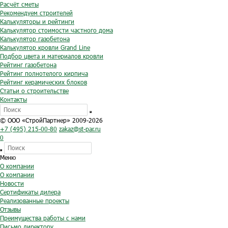
Расчёт сметы
Рекомендуем строителей
Калькуляторы и рейтинги
Калькулятор стоимости частного дома
Калькулятор газобетона
Калькулятор кровли Grand Line
Подбор цвета и материалов кровли
Рейтинг газобетона
Рейтинг полнотелого кирпича
Рейтинг керамических блоков
Статьи о строительстве
Контакты
© ООО «СтройПартнер» 2009-2026
+7 (495) 215-00-80
zakaz@st-par.ru
0
Меню
О компании
О компании
Новости
Сертификаты дилера
Реализованные проекты
Отзывы
Преимущества работы с нами
Письмо директору