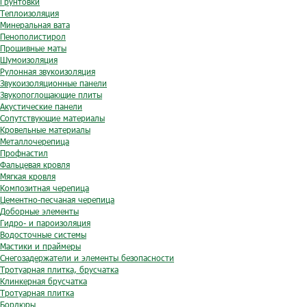
Грунтовки
Теплоизоляция
Минеральная вата
Пенополистирол
Прошивные маты
Шумоизоляция
Рулонная звукоизоляция
Звукоизоляционные панели
Звукопоглощающие плиты
Акустические панели
Сопутствующие материалы
Кровельные материалы
Металлочерепица
Профнастил
Фальцевая кровля
Мягкая кровля
Композитная черепица
Цементно-песчаная черепица
Доборные элементы
Гидро- и пароизоляция
Водосточные системы
Мастики и праймеры
Снегозадержатели и элементы безопасности
Тротуарная плитка, брусчатка
Клинкерная брусчатка
Тротуарная плитка
Бордюры