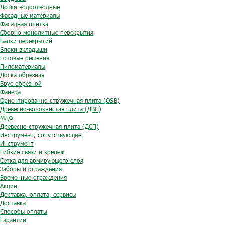
Лотки водоотводные
Фасадные материалы
Фасадная плитка
Сборно-монолитные перекрытия
Балки перекрытий
Блоки-вкладыши
Готовые решения
Пиломатериалы
Доска обрезная
Брус обрезной
Фанера
Ориентированно-стружечная плита (OSB)
Древесно-волокнистая плита (ДВП)
МДФ
Древесно-стружечная плита (ДСП)
Инструмент, сопутствующие
Инструмент
Гибкие связи и крепеж
Сетка для армирующего слоя
Заборы и ограждения
Временные ограждения
Акции
Доставка, оплата, сервисы
Доставка
Способы оплаты
Гарантии