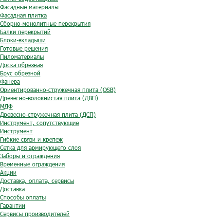
Фасадные материалы
Фасадная плитка
Сборно-монолитные перекрытия
Балки перекрытий
Блоки-вкладыши
Готовые решения
Пиломатериалы
Доска обрезная
Брус обрезной
Фанера
Ориентированно-стружечная плита (OSB)
Древесно-волокнистая плита (ДВП)
МДФ
Древесно-стружечная плита (ДСП)
Инструмент, сопутствующие
Инструмент
Гибкие связи и крепеж
Сетка для армирующего слоя
Заборы и ограждения
Временные ограждения
Акции
Доставка, оплата, сервисы
Доставка
Способы оплаты
Гарантии
Сервисы производителей