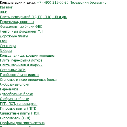
Консультации и заказ:
+7 (495) 215-00-80
Перезвоним бесплатно
Каталог
ЖБИ
Плиты перекрытий ПК, ПБ, ПНО, НВ и др.
Перемычки, прогоны
Фундаментные блоки ФБС
Ленточный фундамент ФЛ
Дорожные плиты
Сваи
Лестницы
Заборы
Кольца, днища, крышки колодцев
Плиты перекрытия лотков
Плиты карнизов и лоджий
Остальные ЖБИ
Газобетон / газосиликат
Стеновые и перегородочные блоки
U-образные блоки
Перемычки
Дугообразные блоки
O-образные блоки
ПГП, ПСП, гипсокартон
Гипсовые плиты (ПГП)
Силикатные плиты (ПСП)
Гипсокартон (ГКЛ)
Профили для гипсокартона