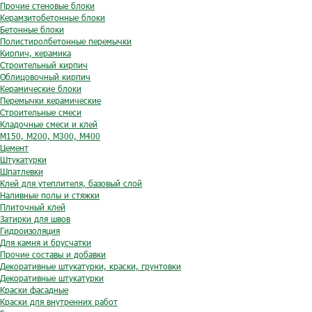
Прочие стеновые блоки
Керамзитобетонные блоки
Бетонные блоки
Полистиролбетонные перемычки
Кирпич, керамика
Строительный кирпич
Облицовочный кирпич
Керамические блоки
Перемычки керамические
Строительные смеси
Кладочные смеси и клей
М150, М200, М300, М400
Цемент
Штукатурки
Шпатлевки
Клей для утеплителя, базовый слой
Наливные полы и стяжки
Плиточный клей
Затирки для швов
Гидроизоляция
Для камня и брусчатки
Прочие составы и добавки
Декоративные штукатурки, краски, грунтовки
Декоративные штукатурки
Краски фасадные
Краски для внутренних работ