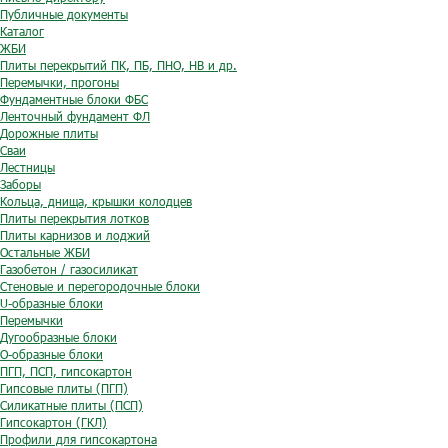
Публичные документы
Каталог
ЖБИ
Плиты перекрытий ПК, ПБ, ПНО, НВ и др.
Перемычки, прогоны
Фундаментные блоки ФБС
Ленточный фундамент ФЛ
Дорожные плиты
Сваи
Лестницы
Заборы
Кольца, днища, крышки колодцев
Плиты перекрытия лотков
Плиты карнизов и лоджий
Остальные ЖБИ
Газобетон / газосиликат
Стеновые и перегородочные блоки
U-образные блоки
Перемычки
Дугообразные блоки
O-образные блоки
ПГП, ПСП, гипсокартон
Гипсовые плиты (ПГП)
Силикатные плиты (ПСП)
Гипсокартон (ГКЛ)
Профили для гипсокартона