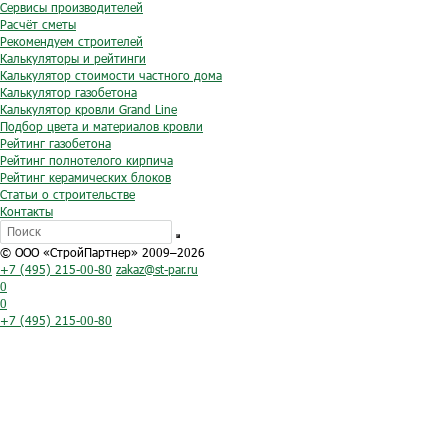
Сервисы производителей
Расчёт сметы
Рекомендуем строителей
Калькуляторы и рейтинги
Калькулятор стоимости частного дома
Калькулятор газобетона
Калькулятор кровли Grand Line
Подбор цвета и материалов кровли
Рейтинг газобетона
Рейтинг полнотелого кирпича
Рейтинг керамических блоков
Статьи о строительстве
Контакты
© ООО «СтройПартнер» 2009–2026
+7 (495) 215-00-80
zakaz@st-par.ru
0
0
+7 (495) 215-00-80