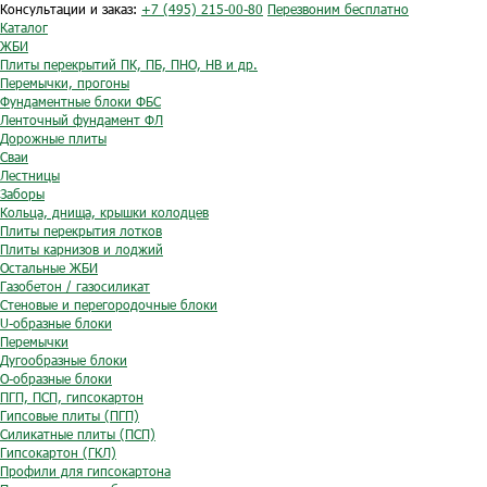
Консультации и заказ:
+7 (495) 215-00-80
Перезвоним бесплатно
Каталог
ЖБИ
Плиты перекрытий ПК, ПБ, ПНО, НВ и др.
Перемычки, прогоны
Фундаментные блоки ФБС
Ленточный фундамент ФЛ
Дорожные плиты
Сваи
Лестницы
Заборы
Кольца, днища, крышки колодцев
Плиты перекрытия лотков
Плиты карнизов и лоджий
Остальные ЖБИ
Газобетон / газосиликат
Стеновые и перегородочные блоки
U-образные блоки
Перемычки
Дугообразные блоки
O-образные блоки
ПГП, ПСП, гипсокартон
Гипсовые плиты (ПГП)
Силикатные плиты (ПСП)
Гипсокартон (ГКЛ)
Профили для гипсокартона