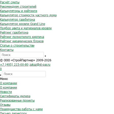
Расчёт сметы
Рекомендуем строителей
Калькуляторы и рейтинги
Калькулятор стоимости частного дома
Калькулятор газобетона
Калькулятор кровли Grand Line
Подбор цвета и материалов кровли
Рейтинг газобетона
Рейтинг полнотелого кирпича
Рейтинг керамических блоков
Статьи о строительстве
Контакты
© ООО «СтройПартнер» 2009-2026
+7 (495) 215-00-80
zakaz@st-par.ru
0
Меню
О компании
О компании
Новости
Сертификаты дилера
Реализованные проекты
Отзывы
Преимущества работы с нами
Письмо директору