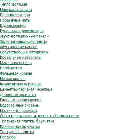
Теплоизоляция
Минеральная вата
Пенополистирол
Прошивные маты
Шумоизоляция
Рулонная звукоизоляция
Звукоизоляционные панели
Звукопоглощающие плиты
Акустические панели
Сопутствующие материалы
Кровельные материалы
Металлочерепица
Профнастил
Фальцевая кровля
Мягкая кровля
Композитная черепица
Цементно-песчаная черепица
Доборные элементы
Гидро- и пароизоляция
Водосточные системы
Мастики и праймеры
Снегозадержатели и элементы безопасности
Тротуарная плитка, брусчатка
Клинкерная брусчатка
Тротуарная плитка
Бордюры