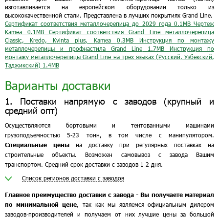
изготавливается на европейском оборудовании только из
высококачественной стали. Представлена в лучших покрытиях Grand Line.
Сертификат соответствия металлочерепица до 2029 года
0.1MB
Чертеж
Kamea
0.1MB
Сертификат соответствия Grand Line металлочерепица
Classic, Kredo, Kvinta plus, Kamea
0.3MB
Инструкция по монтажу
металлочерепицы и профнастила Grand Line
1.7MB
Инструкция по
монтажу металлочерепицы Grand Line на трех языках (Русский, Узбекский,
Таджикский)
1.4MB
Варианты доставки
1. Поставки напрямую с заводов (крупный и
средний опт)
Осуществляются бортовыми и тентованными машинами
грузоподъемностью 5-23 тонн, в том числе с манипулятором.
Специальные цены
на доставку при регулярных поставках на
строительные объекты. Возможен самовывоз с завода Вашим
транспортом. Средний срок доставки с заводов 1-2 дня.
Список регионов доставки с заводов
Главное преимущество доставки с завода - Вы получаете материал
по минимальной цене
, так как мы являемся официальным дилером
заводов-производителей и получаем от них лучшие цены за большой