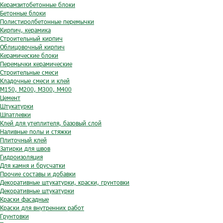
Керамзитобетонные блоки
Бетонные блоки
Полистиролбетонные перемычки
Кирпич, керамика
Строительный кирпич
Облицовочный кирпич
Керамические блоки
Перемычки керамические
Строительные смеси
Кладочные смеси и клей
М150, М200, М300, М400
Цемент
Штукатурки
Шпатлевки
Клей для утеплителя, базовый слой
Наливные полы и стяжки
Плиточный клей
Затирки для швов
Гидроизоляция
Для камня и брусчатки
Прочие составы и добавки
Декоративные штукатурки, краски, грунтовки
Декоративные штукатурки
Краски фасадные
Краски для внутренних работ
Грунтовки