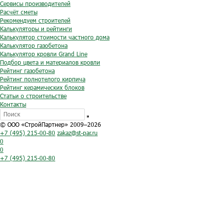
Сервисы производителей
Расчёт сметы
Рекомендуем строителей
Калькуляторы и рейтинги
Калькулятор стоимости частного дома
Калькулятор газобетона
Калькулятор кровли Grand Line
Подбор цвета и материалов кровли
Рейтинг газобетона
Рейтинг полнотелого кирпича
Рейтинг керамических блоков
Статьи о строительстве
Контакты
© ООО «СтройПартнер» 2009–2026
+7 (495) 215-00-80
zakaz@st-par.ru
0
0
+7 (495) 215-00-80