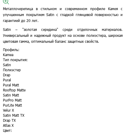
Металлочерепица в стильном и современном профиле Камея с
улучшенным покрытием Satin с гладкой глянцевой поверхностью и
гарантией до 20 лет.
Satin – "золотая середина" среди отделочных материалов.
Универсальный и надежный продукт на основе полиэстера, широкая
цветовая гамма, оптимальный баланс защитных свойств.
Профиль:
Kamea
Тип покрытия:
Satin
Полиэстер
Drap
Pural
Pural Matt
Rooftop Matte
Satin Matt
PurPro Matt
PurLite Matt
Velur X
Satin Matt TX
Drap TX
Atlas X
Цвет: