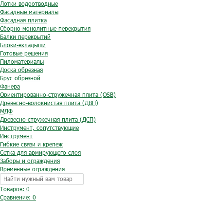
Лотки водоотводные
Фасадные материалы
Фасадная плитка
Сборно-монолитные перекрытия
Балки перекрытий
Блоки-вкладыши
Готовые решения
Пиломатериалы
Доска обрезная
Брус обрезной
Фанера
Ориентированно-стружечная плита (OSB)
Древесно-волокнистая плита (ДВП)
МДФ
Древесно-стружечная плита (ДСП)
Инструмент, сопутствующие
Инструмент
Гибкие связи и крепеж
Сетка для армирующего слоя
Заборы и ограждения
Временные ограждения
Товаров: 0
Сравнение:
0