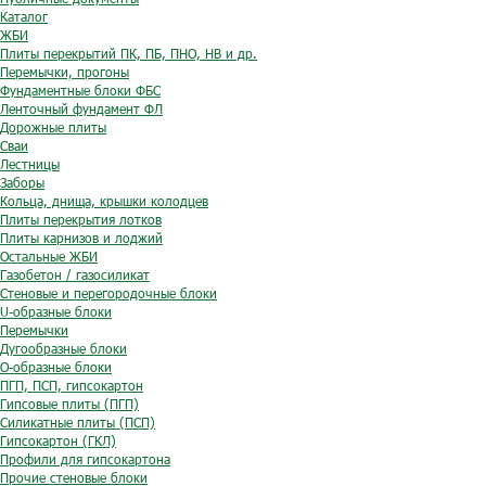
Каталог
ЖБИ
Плиты перекрытий ПК, ПБ, ПНО, НВ и др.
Перемычки, прогоны
Фундаментные блоки ФБС
Ленточный фундамент ФЛ
Дорожные плиты
Сваи
Лестницы
Заборы
Кольца, днища, крышки колодцев
Плиты перекрытия лотков
Плиты карнизов и лоджий
Остальные ЖБИ
Газобетон / газосиликат
Стеновые и перегородочные блоки
U-образные блоки
Перемычки
Дугообразные блоки
O-образные блоки
ПГП, ПСП, гипсокартон
Гипсовые плиты (ПГП)
Силикатные плиты (ПСП)
Гипсокартон (ГКЛ)
Профили для гипсокартона
Прочие стеновые блоки