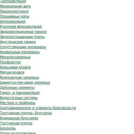
Теплоизоляция
Минеральная вата
Пенополистирол
Прошивные маты
Шумоизоляция
Рулонная звукоизоляция
Звукоизоляционные панели
Звукопоглощающие плиты
Акустические панели
Сопутствующие материалы
Кровельные материалы
Металлочерепица
Профнастил
Фальцевая кровля
Мягкая кровля
Композитная черепица
Цементно-песчаная черепица
Доборные элементы
Гидро- и пароизоляция
Водосточные системы
Мастики и праймеры
Снегозадержатели и элементы безопасности
Тротуарная плитка, брусчатка
Клинкерная брусчатка
Тротуарная плитка
Бордюры
Лотки водоотводные