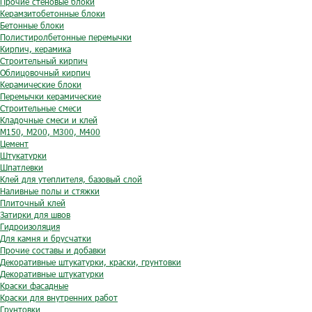
Прочие стеновые блоки
Керамзитобетонные блоки
Бетонные блоки
Полистиролбетонные перемычки
Кирпич, керамика
Строительный кирпич
Облицовочный кирпич
Керамические блоки
Перемычки керамические
Строительные смеси
Кладочные смеси и клей
М150, М200, М300, М400
Цемент
Штукатурки
Шпатлевки
Клей для утеплителя, базовый слой
Наливные полы и стяжки
Плиточный клей
Затирки для швов
Гидроизоляция
Для камня и брусчатки
Прочие составы и добавки
Декоративные штукатурки, краски, грунтовки
Декоративные штукатурки
Краски фасадные
Краски для внутренних работ
Грунтовки