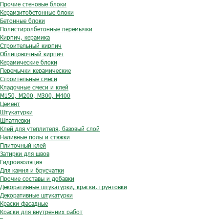
Прочие стеновые блоки
Керамзитобетонные блоки
Бетонные блоки
Полистиролбетонные перемычки
Кирпич, керамика
Строительный кирпич
Облицовочный кирпич
Керамические блоки
Перемычки керамические
Строительные смеси
Кладочные смеси и клей
М150, М200, М300, М400
Цемент
Штукатурки
Шпатлевки
Клей для утеплителя, базовый слой
Наливные полы и стяжки
Плиточный клей
Затирки для швов
Гидроизоляция
Для камня и брусчатки
Прочие составы и добавки
Декоративные штукатурки, краски, грунтовки
Декоративные штукатурки
Краски фасадные
Краски для внутренних работ