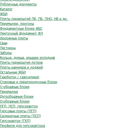
Публичные документы
Каталог
ЖБИ
Плиты перекрытий ПК, ПБ, ПНО, НВ и др.
Перемычки, прогоны
Фундаментные блоки ФБС
Ленточный фундамент ФЛ
Дорожные плиты
Сваи
Лестницы
Заборы
Кольца, днища, крышки колодцев
Плиты перекрытия лотков
Плиты карнизов и лоджий
Остальные ЖБИ
Газобетон / газосиликат
Стеновые и перегородочные блоки
U-образные блоки
Перемычки
Дугообразные блоки
O-образные блоки
ПГП, ПСП, гипсокартон
Гипсовые плиты (ПГП)
Силикатные плиты (ПСП)
Гипсокартон (ГКЛ)
Профили для гипсокартона