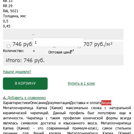
RR 33
RR 29
RAL 5021
Толщина, мм:
0,5
0,45
-
746
руб./м²
707
руб./м²
С завода от 1 листа
Количество:
+
м²
Оптовая цена
Итого:
746
руб.
Нашли дешевле?
В КОРЗИНУ
Купить в 1 клик
Добавить к сравнению
Характеристики
Описание
Документация
Доставка и оплата
Акция
Металлочерепица Kamea (Камея) максимально схожа с натуральной
керамической черепицей. Данный профиль был популярен еще в
античности. Черепица с таким профилем конической формы всегда
являлась символом достатка и изысканного вкуса. Металлочерепица
Kamea (Камея) - это современный премиум-класс, самое стильное
решение для Вашей кровли. Металлочерепица Kamea (Камея)