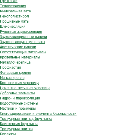
Грунтовки
Теплоизоляция
Минеральная вата
Пенополистирол
Прошивные маты
Шумоизоляция
Рулонная звукоизоляция
Звукоизоляционные панели
Звукопоглощающие плиты
Акустические панели
Сопутствующие материалы
Кровельные материалы
Металлочерепица
Профнастил
Фальцевая кровля
Мягкая кровля
Композитная черепица
Цементно-песчаная черепица
Доборные элементы
Гидро- и пароизоляция
Водосточные системы
Мастики и праймеры
Снегозадержатели и элементы безопасности
Тротуарная плитка, брусчатка
Клинкерная брусчатка
Тротуарная плитка
Бордюры