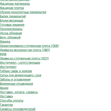
Фасадные материалы
Фасадная плитка
Сборно-монолитные перекрытия
Балки перекрытий
Блоки-вкладыши
Готовые решения
Пиломатериалы
Доска обрезная
Брус обрезной
Фанера
Ориентированно-стружечная плита (OSB)
Древесно-волокнистая плита (ДВП)
МДФ
Древесно-стружечная плита (ДСП)
Инструмент, сопутствующие
Инструмент
Гибкие связи и крепеж
Сетка для армирующего слоя
Заборы и ограждения
Временные ограждения
Акции
Доставка, оплата, сервисы
Доставка
Способы оплаты
Гарантии
Сервисы производителей