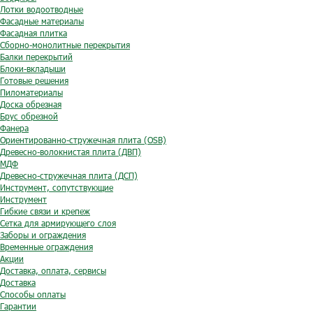
Лотки водоотводные
Фасадные материалы
Фасадная плитка
Сборно-монолитные перекрытия
Балки перекрытий
Блоки-вкладыши
Готовые решения
Пиломатериалы
Доска обрезная
Брус обрезной
Фанера
Ориентированно-стружечная плита (OSB)
Древесно-волокнистая плита (ДВП)
МДФ
Древесно-стружечная плита (ДСП)
Инструмент, сопутствующие
Инструмент
Гибкие связи и крепеж
Сетка для армирующего слоя
Заборы и ограждения
Временные ограждения
Акции
Доставка, оплата, сервисы
Доставка
Способы оплаты
Гарантии