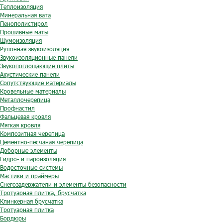
Теплоизоляция
Минеральная вата
Пенополистирол
Прошивные маты
Шумоизоляция
Рулонная звукоизоляция
Звукоизоляционные панели
Звукопоглощающие плиты
Акустические панели
Сопутствующие материалы
Кровельные материалы
Металлочерепица
Профнастил
Фальцевая кровля
Мягкая кровля
Композитная черепица
Цементно-песчаная черепица
Доборные элементы
Гидро- и пароизоляция
Водосточные системы
Мастики и праймеры
Снегозадержатели и элементы безопасности
Тротуарная плитка, брусчатка
Клинкерная брусчатка
Тротуарная плитка
Бордюры