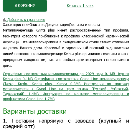
В КОРЗИНУ
Купить в 1 клик
Добавить к сравнению
Характеристики
Описание
Документация
Доставка и оплата
Металлочерепица Kvinta plus имеет распространенный тип профиля,
геометрия которого приближена к профилю классической керамической
черепицы. Эта металлочерепица в скандинавском стиле станет отличным
акцентом Вашего дома. Красивый и гармоничный внешний вид, классика
линий позволяют металлочерепице Kvinta plus органично сочетаться как с
природным ландшафтом, так и с любым архитектурным стилем самого
дома.
Сертификат соответствия металлочерепица до 2029 года
0.1MB
Чертеж
Kvinta plus
0.1MB
Сертификат соответствия Grand Line металлочерепица
Classic, Kredo, Kvinta plus, Kamea
0.3MB
Инструкция по монтажу
металлочерепицы Grand Line на трех языках (Русский, Узбекский,
Таджикский)
1.4MB
Инструкция по монтажу металлочерепицы и
профнастила Grand Line
1.7MB
Варианты доставки
1. Поставки напрямую с заводов (крупный и
средний опт)