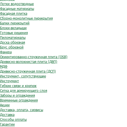
Лотки водоотводные
Фасадные материалы
Фасадная плитка
Сборно-монолитные перекрытия
Балки перекрытий
Блоки-вкладыши
Готовые решения
Пиломатериалы
Доска обрезная
Брус обрезной
Фанера
Ориентированно-стружечная плита (OSB)
Древесно-волокнистая плита (ДВП)
МДФ
Древесно-стружечная плита (ДСП)
Инструмент, сопутствующие
Инструмент
Гибкие связи и крепеж
Сетка для армирующего слоя
Заборы и ограждения
Временные ограждения
Акции
Доставка, оплата, сервисы
Доставка
Способы оплаты
Гарантии