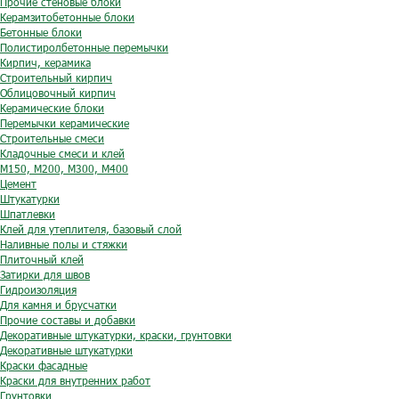
Прочие стеновые блоки
Керамзитобетонные блоки
Бетонные блоки
Полистиролбетонные перемычки
Кирпич, керамика
Строительный кирпич
Облицовочный кирпич
Керамические блоки
Перемычки керамические
Строительные смеси
Кладочные смеси и клей
М150, М200, М300, М400
Цемент
Штукатурки
Шпатлевки
Клей для утеплителя, базовый слой
Наливные полы и стяжки
Плиточный клей
Затирки для швов
Гидроизоляция
Для камня и брусчатки
Прочие составы и добавки
Декоративные штукатурки, краски, грунтовки
Декоративные штукатурки
Краски фасадные
Краски для внутренних работ
Грунтовки