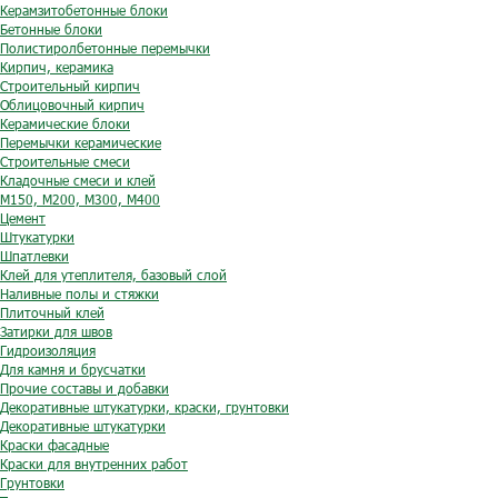
Керамзитобетонные блоки
Бетонные блоки
Полистиролбетонные перемычки
Кирпич, керамика
Строительный кирпич
Облицовочный кирпич
Керамические блоки
Перемычки керамические
Строительные смеси
Кладочные смеси и клей
М150, М200, М300, М400
Цемент
Штукатурки
Шпатлевки
Клей для утеплителя, базовый слой
Наливные полы и стяжки
Плиточный клей
Затирки для швов
Гидроизоляция
Для камня и брусчатки
Прочие составы и добавки
Декоративные штукатурки, краски, грунтовки
Декоративные штукатурки
Краски фасадные
Краски для внутренних работ
Грунтовки