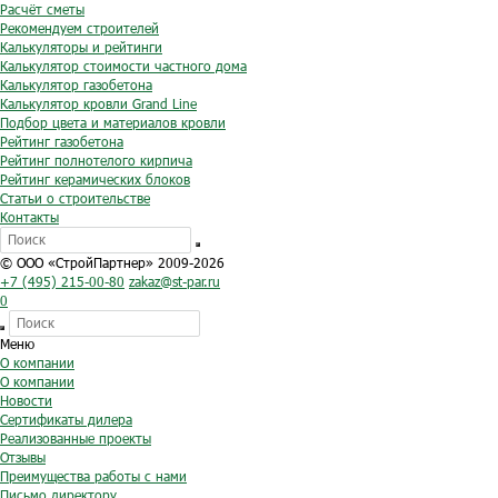
Расчёт сметы
Рекомендуем строителей
Калькуляторы и рейтинги
Калькулятор стоимости частного дома
Калькулятор газобетона
Калькулятор кровли Grand Line
Подбор цвета и материалов кровли
Рейтинг газобетона
Рейтинг полнотелого кирпича
Рейтинг керамических блоков
Статьи о строительстве
Контакты
© ООО «СтройПартнер» 2009-2026
+7 (495) 215-00-80
zakaz@st-par.ru
0
Меню
О компании
О компании
Новости
Сертификаты дилера
Реализованные проекты
Отзывы
Преимущества работы с нами
Письмо директору