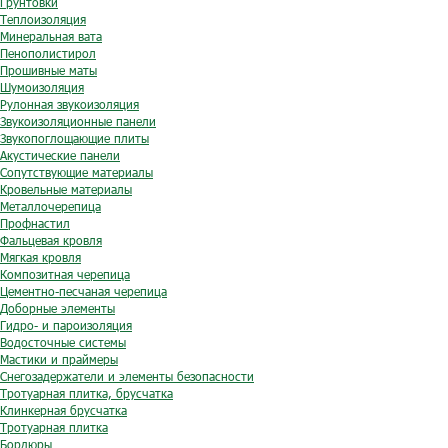
Грунтовки
Теплоизоляция
Минеральная вата
Пенополистирол
Прошивные маты
Шумоизоляция
Рулонная звукоизоляция
Звукоизоляционные панели
Звукопоглощающие плиты
Акустические панели
Сопутствующие материалы
Кровельные материалы
Металлочерепица
Профнастил
Фальцевая кровля
Мягкая кровля
Композитная черепица
Цементно-песчаная черепица
Доборные элементы
Гидро- и пароизоляция
Водосточные системы
Мастики и праймеры
Снегозадержатели и элементы безопасности
Тротуарная плитка, брусчатка
Клинкерная брусчатка
Тротуарная плитка
Бордюры