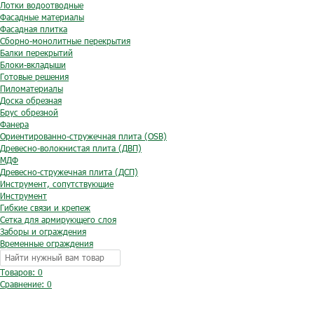
Лотки водоотводные
Фасадные материалы
Фасадная плитка
Сборно-монолитные перекрытия
Балки перекрытий
Блоки-вкладыши
Готовые решения
Пиломатериалы
Доска обрезная
Брус обрезной
Фанера
Ориентированно-стружечная плита (OSB)
Древесно-волокнистая плита (ДВП)
МДФ
Древесно-стружечная плита (ДСП)
Инструмент, сопутствующие
Инструмент
Гибкие связи и крепеж
Сетка для армирующего слоя
Заборы и ограждения
Временные ограждения
Товаров: 0
Сравнение:
0