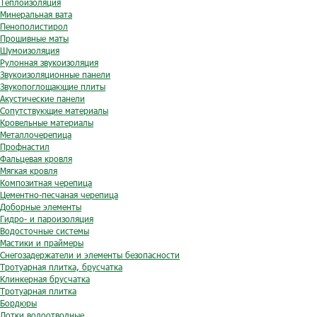
Теплоизоляция
Минеральная вата
Пенополистирол
Прошивные маты
Шумоизоляция
Рулонная звукоизоляция
Звукоизоляционные панели
Звукопоглощающие плиты
Акустические панели
Сопутствующие материалы
Кровельные материалы
Металлочерепица
Профнастил
Фальцевая кровля
Мягкая кровля
Композитная черепица
Цементно-песчаная черепица
Доборные элементы
Гидро- и пароизоляция
Водосточные системы
Мастики и праймеры
Снегозадержатели и элементы безопасности
Тротуарная плитка, брусчатка
Клинкерная брусчатка
Тротуарная плитка
Бордюры
Лотки водоотводные