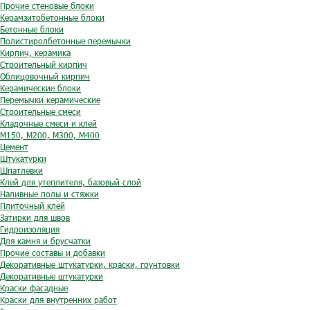
Прочие стеновые блоки
Керамзитобетонные блоки
Бетонные блоки
Полистиролбетонные перемычки
Кирпич, керамика
Строительный кирпич
Облицовочный кирпич
Керамические блоки
Перемычки керамические
Строительные смеси
Кладочные смеси и клей
М150, М200, М300, М400
Цемент
Штукатурки
Шпатлевки
Клей для утеплителя, базовый слой
Наливные полы и стяжки
Плиточный клей
Затирки для швов
Гидроизоляция
Для камня и брусчатки
Прочие составы и добавки
Декоративные штукатурки, краски, грунтовки
Декоративные штукатурки
Краски фасадные
Краски для внутренних работ