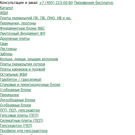
Консультации и заказ:
+7 (495) 215-00-80
Перезвоним бесплатно
Каталог
ЖБИ
Плиты перекрытий ПК, ПБ, ПНО, НВ и др.
Перемычки, прогоны
Фундаментные блоки ФБС
Ленточный фундамент ФЛ
Дорожные плиты
Сваи
Лестницы
Заборы
Кольца, днища, крышки колодцев
Плиты перекрытия лотков
Плиты карнизов и лоджий
Остальные ЖБИ
Газобетон / газосиликат
Стеновые и перегородочные блоки
U-образные блоки
Перемычки
Дугообразные блоки
O-образные блоки
ПГП, ПСП, гипсокартон
Гипсовые плиты (ПГП)
Силикатные плиты (ПСП)
Гипсокартон (ГКЛ)
Профили для гипсокартона