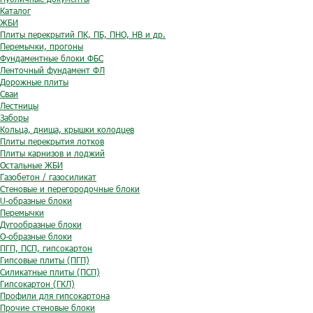
Каталог
ЖБИ
Плиты перекрытий ПК, ПБ, ПНО, НВ и др.
Перемычки, прогоны
Фундаментные блоки ФБС
Ленточный фундамент ФЛ
Дорожные плиты
Сваи
Лестницы
Заборы
Кольца, днища, крышки колодцев
Плиты перекрытия лотков
Плиты карнизов и лоджий
Остальные ЖБИ
Газобетон / газосиликат
Стеновые и перегородочные блоки
U-образные блоки
Перемычки
Дугообразные блоки
O-образные блоки
ПГП, ПСП, гипсокартон
Гипсовые плиты (ПГП)
Силикатные плиты (ПСП)
Гипсокартон (ГКЛ)
Профили для гипсокартона
Прочие стеновые блоки