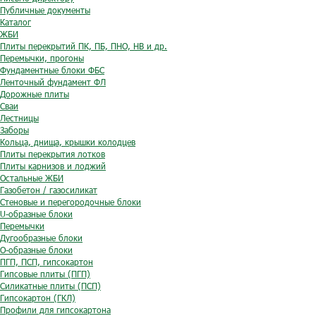
Публичные документы
Каталог
ЖБИ
Плиты перекрытий ПК, ПБ, ПНО, НВ и др.
Перемычки, прогоны
Фундаментные блоки ФБС
Ленточный фундамент ФЛ
Дорожные плиты
Сваи
Лестницы
Заборы
Кольца, днища, крышки колодцев
Плиты перекрытия лотков
Плиты карнизов и лоджий
Остальные ЖБИ
Газобетон / газосиликат
Стеновые и перегородочные блоки
U-образные блоки
Перемычки
Дугообразные блоки
O-образные блоки
ПГП, ПСП, гипсокартон
Гипсовые плиты (ПГП)
Силикатные плиты (ПСП)
Гипсокартон (ГКЛ)
Профили для гипсокартона