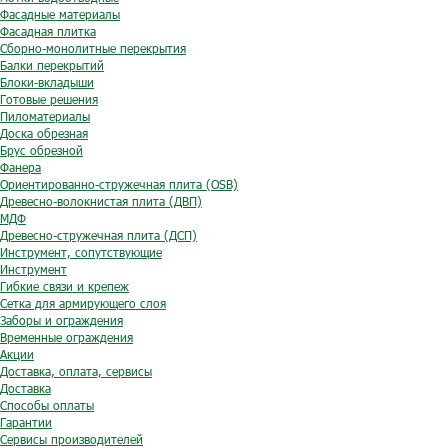
Фасадные материалы
Фасадная плитка
Сборно-монолитные перекрытия
Балки перекрытий
Блоки-вкладыши
Готовые решения
Пиломатериалы
Доска обрезная
Брус обрезной
Фанера
Ориентированно-стружечная плита (OSB)
Древесно-волокнистая плита (ДВП)
МДФ
Древесно-стружечная плита (ДСП)
Инструмент, сопутствующие
Инструмент
Гибкие связи и крепеж
Сетка для армирующего слоя
Заборы и ограждения
Временные ограждения
Акции
Доставка, оплата, сервисы
Доставка
Способы оплаты
Гарантии
Сервисы производителей