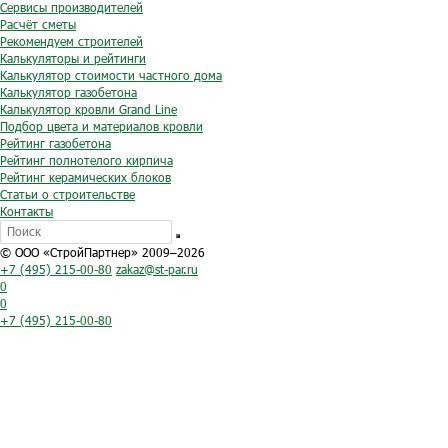
Сервисы производителей
Расчёт сметы
Рекомендуем строителей
Калькуляторы и рейтинги
Калькулятор стоимости частного дома
Калькулятор газобетона
Калькулятор кровли Grand Line
Подбор цвета и материалов кровли
Рейтинг газобетона
Рейтинг полнотелого кирпича
Рейтинг керамических блоков
Статьи о строительстве
Контакты
© ООО «СтройПартнер» 2009–2026
+7 (495) 215-00-80
zakaz@st-par.ru
0
0
+7 (495) 215-00-80