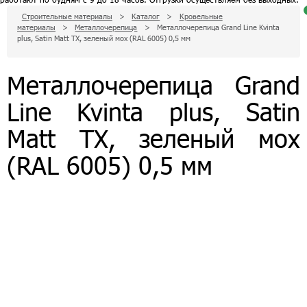
Строительные материалы
>
Каталог
>
Кровельные
материалы
>
Металлочерепица
>
Металлочерепица Grand Line Kvinta
д
plus, Satin Matt TX, зеленый мох (RAL 6005) 0,5 мм
п
к
п
з
Металлочерепица Grand
с
Line Kvinta plus, Satin
0
р
Matt TX, зеленый мох
п
д
з
(RAL 6005) 0,5 мм