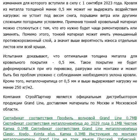
изменения для которого вступили в силу с 1 сентября 2023 года. Кровля
из металла толщиной менее 0,5 мм может не выдержать воздействия
нагрузки: не устоит под весом снега, порывами ветра или другими
сложными погодными условиями. Применив тонкий кровельный материал
можно столкнуться с тем, что его нужно будет чаще ремонтировать или
заменять. Помимо этого, тонкий материал может иметь уменьшенный
противокорозионный слой, а значит выше вероятность износа отдельных
листов или всей крыши.
Испытания доказывают, что оптимальная толщина металла для
кровельного покрытия - 0,5 мм. Такое покрытие не будет
деформироваться при его перевозке, разгрузке или монтаже и может
быть без проблем уложено с соблюдением необходимого уклона кровли.
Кроме того, металлочерепица от 0,5 мм и выше выдерживает нагрузку не
менее 250 кг/м2.
Компания СтройПартнер является официальным дистрибьютором
продукции Grand Line, доставляем материалы по Москве и Московской
области.
Сертификат соответствия Профиль волновой Grand Line
0.7MB
Сертификат соответствия металлочерепица до 2029 года
0.1MB
Чертеж
Kamea
0.1MB
Сертификат соответствия Grand Line металлочерепица
Classic, Kredo, Kvinta plus, Kamea
0.3MB
Инструкция по монтажу
металлочерепицы Grand Line на трех языках (Русский, Узбекский,