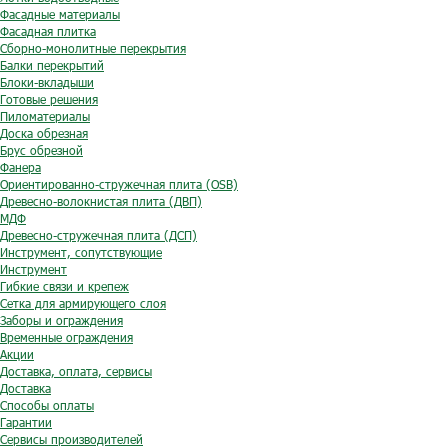
Фасадные материалы
Фасадная плитка
Сборно-монолитные перекрытия
Балки перекрытий
Блоки-вкладыши
Готовые решения
Пиломатериалы
Доска обрезная
Брус обрезной
Фанера
Ориентированно-стружечная плита (OSB)
Древесно-волокнистая плита (ДВП)
МДФ
Древесно-стружечная плита (ДСП)
Инструмент, сопутствующие
Инструмент
Гибкие связи и крепеж
Сетка для армирующего слоя
Заборы и ограждения
Временные ограждения
Акции
Доставка, оплата, сервисы
Доставка
Способы оплаты
Гарантии
Сервисы производителей