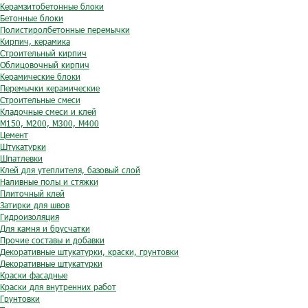
Керамзитобетонные блоки
Бетонные блоки
Полистиролбетонные перемычки
Кирпич, керамика
Строительный кирпич
Облицовочный кирпич
Керамические блоки
Перемычки керамические
Строительные смеси
Кладочные смеси и клей
М150, М200, М300, М400
Цемент
Штукатурки
Шпатлевки
Клей для утеплителя, базовый слой
Наливные полы и стяжки
Плиточный клей
Затирки для швов
Гидроизоляция
Для камня и брусчатки
Прочие составы и добавки
Декоративные штукатурки, краски, грунтовки
Декоративные штукатурки
Краски фасадные
Краски для внутренних работ
Грунтовки