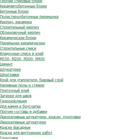
Прочие стеновые блоки
Керамзитобетонные блоки
Бетонные блоки
Полистиролбетонные перемычки
Кирпич, керамика
Строительный кирпич
Облицовочный кирпич
Керамические блоки
Перемычки керамические
Строительные смеси
Кладочные смеси и клей
М150, М200, М300, М400
Цемент
Штукатурки
Шпатлевки
Клей для утеплителя, базовый слой
Наливные полы и стяжки
Плиточный клей
Затирки для швов
Гидроизоляция
Для камня и брусчатки
Прочие составы и добавки
Декоративные штукатурки, краски, грунтовки
Декоративные штукатурки
Краски фасадные
Краски для внутренних работ
Грунтовки