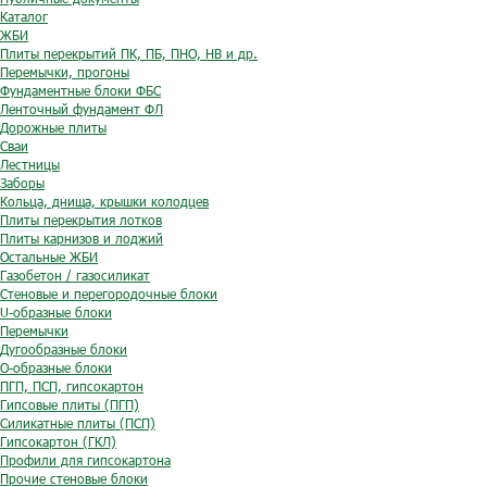
Каталог
ЖБИ
Плиты перекрытий ПК, ПБ, ПНО, НВ и др.
Перемычки, прогоны
Фундаментные блоки ФБС
Ленточный фундамент ФЛ
Дорожные плиты
Сваи
Лестницы
Заборы
Кольца, днища, крышки колодцев
Плиты перекрытия лотков
Плиты карнизов и лоджий
Остальные ЖБИ
Газобетон / газосиликат
Стеновые и перегородочные блоки
U-образные блоки
Перемычки
Дугообразные блоки
O-образные блоки
ПГП, ПСП, гипсокартон
Гипсовые плиты (ПГП)
Силикатные плиты (ПСП)
Гипсокартон (ГКЛ)
Профили для гипсокартона
Прочие стеновые блоки