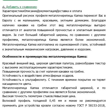
Добавить к сравнению
Характеристики
Описание
Документация
Доставка и оплата
Оригинальный рисунок профиля металлочерепицы Kamea перенесет Вас в
Европу с ее маленькими, красивыми, уютными домиками. Благодаря
наличию канавки на гребне этот вид металлочерепицы выгодно
отличается от аналогов повышенной прочностью и элегантным внешним
видом. За счет большей габаритной ширины, по сравнению с другими
профилями, металлочерепица Kamea является более экономичной.
Металлочерепица Kamea изготовлена из оцинкованной стали, устойчивой
к значительным механическим нагрузкам, давлению и коррозии.
Особенности и преимущества металлочерепицы Камеа:
Красивый внешний вид, широкая цветовая палитра, разнообразие текстур
с высокими эксплуатационными характеристиками.
Повышенная прочность за счет наличия канавки на гребне.
Устойчивость к воздействию атмосферных осадков.
Устойчивость к ультрафиолету. С течением времени покрытие не теряет
насыщенности цвета.
Металлочерепица Kamea отличается габаритной шириной, и по
сравнению с другими профилями она является более экономичной.
Высокая точность геометрии стыков.
Невысокая цена.
Волновой профиль толщиной 0,45 мм и менее не рекомендуется
применять для устройства кровли согласно новому ГОСТ Р 58153-2018,