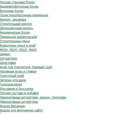
Прочие стеновые блоки
Керамзитобетонные блоки
Бетонные блоки
Полистиролбетонные перемычки
Кирпич, керамика
Строительный кирпич
Облицовочный кирпич
Керамические блоки
Перемычки керамические
Строительные смеси
Кладочные смеси и клей
М150, М200, М300, М400
Цемент
Штукатурки
Шпатлевки
Клей для утеплителя, базовый слой
Наливные полы и стяжки
Плиточный клей
Затирки для швов
Гидроизоляция
Для камня и брусчатки
Прочие составы и добавки
Декоративные штукатурки, краски, грунтовки
Декоративные штукатурки
Краски фасадные
Краски для внутренних работ