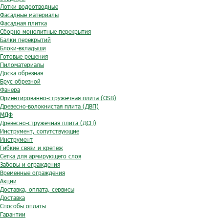
Лотки водоотводные
Фасадные материалы
Фасадная плитка
Сборно-монолитные перекрытия
Балки перекрытий
Блоки-вкладыши
Готовые решения
Пиломатериалы
Доска обрезная
Брус обрезной
Фанера
Ориентированно-стружечная плита (OSB)
Древесно-волокнистая плита (ДВП)
МДФ
Древесно-стружечная плита (ДСП)
Инструмент, сопутствующие
Инструмент
Гибкие связи и крепеж
Сетка для армирующего слоя
Заборы и ограждения
Временные ограждения
Акции
Доставка, оплата, сервисы
Доставка
Способы оплаты
Гарантии