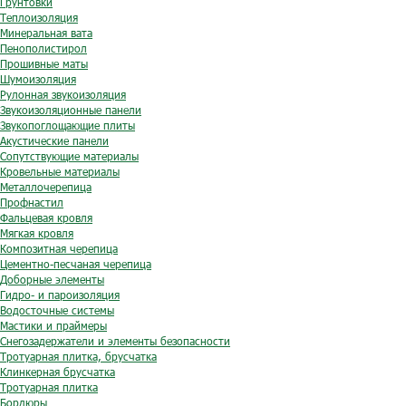
Грунтовки
Теплоизоляция
Минеральная вата
Пенополистирол
Прошивные маты
Шумоизоляция
Рулонная звукоизоляция
Звукоизоляционные панели
Звукопоглощающие плиты
Акустические панели
Сопутствующие материалы
Кровельные материалы
Металлочерепица
Профнастил
Фальцевая кровля
Мягкая кровля
Композитная черепица
Цементно-песчаная черепица
Доборные элементы
Гидро- и пароизоляция
Водосточные системы
Мастики и праймеры
Снегозадержатели и элементы безопасности
Тротуарная плитка, брусчатка
Клинкерная брусчатка
Тротуарная плитка
Бордюры