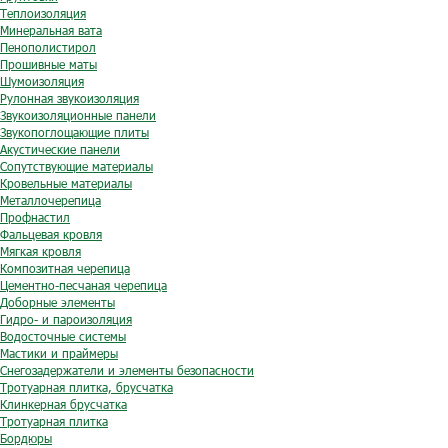
Теплоизоляция
Минеральная вата
Пенополистирол
Прошивные маты
Шумоизоляция
Рулонная звукоизоляция
Звукоизоляционные панели
Звукопоглощающие плиты
Акустические панели
Сопутствующие материалы
Кровельные материалы
Металлочерепица
Профнастил
Фальцевая кровля
Мягкая кровля
Композитная черепица
Цементно-песчаная черепица
Доборные элементы
Гидро- и пароизоляция
Водосточные системы
Мастики и праймеры
Снегозадержатели и элементы безопасности
Тротуарная плитка, брусчатка
Клинкерная брусчатка
Тротуарная плитка
Бордюры