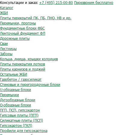
Консультации и заказ:
+7 (495) 215-00-80
Перезвоним бесплатно
Каталог
ЖБИ
Плиты перекрытий ПК, ПБ, ПНО, НВ и др.
Перемычки, прогоны
Фундаментные блоки ФБС
Ленточный фундамент ФЛ
Дорожные плиты
Сваи
Лестницы
Заборы
Кольца, днища, крышки колодцев
Плиты перекрытия лотков
Плиты карнизов и лоджий
Остальные ЖБИ
Газобетон / газосиликат
Стеновые и перегородочные блоки
U-образные блоки
Перемычки
Дугообразные блоки
O-образные блоки
ПГП, ПСП, гипсокартон
Гипсовые плиты (ПГП)
Силикатные плиты (ПСП)
Гипсокартон (ГКЛ)
Профили для гипсокартона