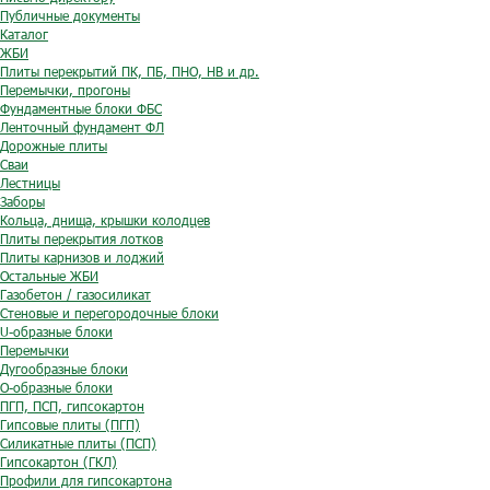
Публичные документы
Каталог
ЖБИ
Плиты перекрытий ПК, ПБ, ПНО, НВ и др.
Перемычки, прогоны
Фундаментные блоки ФБС
Ленточный фундамент ФЛ
Дорожные плиты
Сваи
Лестницы
Заборы
Кольца, днища, крышки колодцев
Плиты перекрытия лотков
Плиты карнизов и лоджий
Остальные ЖБИ
Газобетон / газосиликат
Стеновые и перегородочные блоки
U-образные блоки
Перемычки
Дугообразные блоки
O-образные блоки
ПГП, ПСП, гипсокартон
Гипсовые плиты (ПГП)
Силикатные плиты (ПСП)
Гипсокартон (ГКЛ)
Профили для гипсокартона