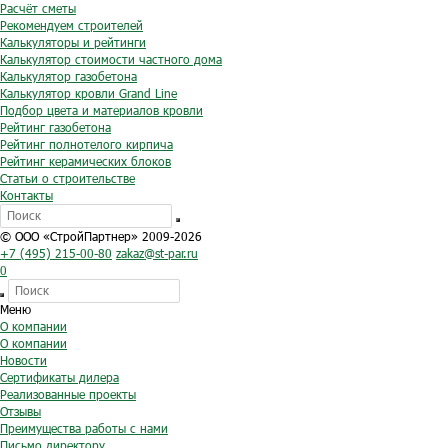
Расчёт сметы
Рекомендуем строителей
Калькуляторы и рейтинги
Калькулятор стоимости частного дома
Калькулятор газобетона
Калькулятор кровли Grand Line
Подбор цвета и материалов кровли
Рейтинг газобетона
Рейтинг полнотелого кирпича
Рейтинг керамических блоков
Статьи о строительстве
Контакты
© ООО «СтройПартнер» 2009-2026
+7 (495) 215-00-80
zakaz@st-par.ru
0
Меню
О компании
О компании
Новости
Сертификаты дилера
Реализованные проекты
Отзывы
Преимущества работы с нами
Письмо директору