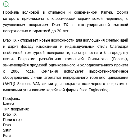
Профиль волновой в стильном и современном Kamea, форма
которого приближена к классической керамической черепице, с
улучшенным покрытием Drap TX с текстурированной матовой
поверхностью и гарантией до 20 лет.
Drap ТХ - открывает новые возможности для воплощения смелых идей
и дарит фасаду изысканный и индивидуальный стиль благодаря
необычной текстурной поверхности, насыщенности и благородству
цвета. Покрытие разработано компанией Стальтехно (Россия),
занимающейся продажей оцинкованного и холоднокатанного проката
с 2006 года. Компания использует высокотехнологичное
оборудование: линии агрегатов непрерывного горячего цинкования
(АНГЦ) Siemens VAI, линии для покраски полимерного покрытия с
валковыми установками корейской фирмы Расо Engineering.
Профиль:
Kamea
Тип покрытия:
Drap TX
Полиэстер
Drap
Satin
Pural