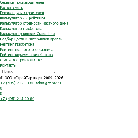
Сервисы производителей
Расчёт сметы
Рекомендуем строителей
Калькуляторы и рейтинги
Калькулятор стоимости частного дома
Калькулятор газобетона
Калькулятор кровли Grand Line
Подбор цвета и материалов кровли
Рейтинг газобетона
Рейтинг полнотелого кирпича
Рейтинг керамических блоков
Статьи о строительстве
Контакты
© ООО «СтройПартнер» 2009–2026
+7 (495) 215-00-80
zakaz@st-par.ru
0
0
+7 (495) 215-00-80