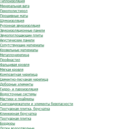
Теплоизоляция
Минеральная вата
Пенополистирол
Прошивные маты
Шумоизоляция
Рулонная звукоизоляция
Звукоизоляционные панели
Звукопоглощающие плиты
Акустические панели
Сопутствующие материалы
Кровельные материалы
Металлочерепица
Профнастил
Фальцевая кровля
Мягкая кровля
Композитная черепица
Цементно-песчаная черепица
Доборные элементы
Гидро- и пароизоляция
Водосточные системы
Мастики и праймеры
Снегозадержатели и элементы безопасности
Тротуарная плитка, брусчатка
Клинкерная брусчатка
Тротуарная плитка
Бордюры
Лотки водоотводные