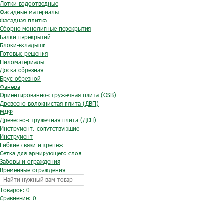
Лотки водоотводные
Фасадные материалы
Фасадная плитка
Сборно-монолитные перекрытия
Балки перекрытий
Блоки-вкладыши
Готовые решения
Пиломатериалы
Доска обрезная
Брус обрезной
Фанера
Ориентированно-стружечная плита (OSB)
Древесно-волокнистая плита (ДВП)
МДФ
Древесно-стружечная плита (ДСП)
Инструмент, сопутствующие
Инструмент
Гибкие связи и крепеж
Сетка для армирующего слоя
Заборы и ограждения
Временные ограждения
Товаров: 0
Сравнение:
0