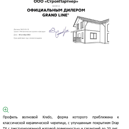
Профиль волновой Kredo, форма которого приближена к
классической керамической черепице, с улучшенным покрытием Drap
TX с текстурированной матовой поверхностью и гарантией до 20 лет.