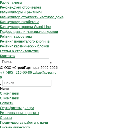
Расчёт сметы
Рекомендуем строителей
Калькуляторы и рейтинги
Калькулятор стоимости частного дома
Калькулятор газобетона
Калькулятор кровли Grand Line
Подбор цвета и материалов кровли
Рейтинг газобетона
Рейтинг полнотелого кирпича
Рейтинг керамических блоков
Статьи о строительстве
Контакты
© ООО «СтройПартнер» 2009-2026
+7 (495) 215-00-80
zakaz@st-par.ru
0
Меню
О компании
О компании
Новости
Сертификаты дилера
Реализованные проекты
Отзывы
Преимущества работы с нами
Письмо директору