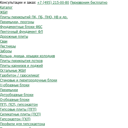
Консультации и заказ:
+7 (495) 215-00-80
Перезвоним бесплатно
Каталог
ЖБИ
Плиты перекрытий ПК, ПБ, ПНО, НВ и др.
Перемычки, прогоны
Фундаментные блоки ФБС
Ленточный фундамент ФЛ
Дорожные плиты
Сваи
Лестницы
Заборы
Кольца, днища, крышки колодцев
Плиты перекрытия лотков
Плиты карнизов и лоджий
Остальные ЖБИ
Газобетон / газосиликат
Стеновые и перегородочные блоки
U-образные блоки
Перемычки
Дугообразные блоки
O-образные блоки
ПГП, ПСП, гипсокартон
Гипсовые плиты (ПГП)
Силикатные плиты (ПСП)
Гипсокартон (ГКЛ)
Профили для гипсокартона