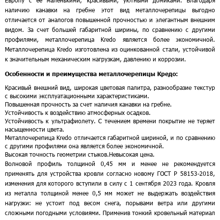
Европу с ее маленькими, красивыми, уютными домиками. Благодаря
наличию канавки на гребне этот вид металлочерепицы выгодно
отличается от аналогов повышенной прочностью и элегантным внешним
видом. За счет большей габаритной ширины, по сравнению с другими
профилями, металлочерепица Kredo является более экономичной.
Металлочерепица Kredo изготовлена из оцинкованной стали, устойчивой
к значительным механическим нагрузкам, давлению и коррозии.
Особенности и преимущества металлочерепицы Кредо:
Красивый внешний вид, широкая цветовая палитра, разнообразие текстур
с высокими эксплуатационными характеристиками.
Повышенная прочность за счет наличия канавки на гребне.
Устойчивость к воздействию атмосферных осадков.
Устойчивость к ультрафиолету. С течением времени покрытие не теряет
насыщенности цвета.
Металлочерепица Kredo отличается габаритной шириной, и по сравнению
с другими профилями она является более экономичной.
Высокая точность геометрии стыков.
Невысокая цена.
Волновой профиль толщиной 0,45 мм и менее не рекомендуется
применять для устройства кровли согласно новому ГОСТ Р 58153-2018,
изменения для которого вступили в силу с 1 сентября 2023 года. Кровля
из металла толщиной менее 0,5 мм может не выдержать воздействия
нагрузки: не устоит под весом снега, порывами ветра или другими
сложными погодными условиями. Применив тонкий кровельный материал