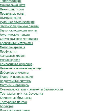
Теплоизоляция
Минеральная вата
Пенополистирол
Прошивные маты
Шумоизоляция
Рулонная звукоизоляция
Звукоизоляционные панели
Звукопоглощающие плиты
Акустические панели
Сопутствующие материалы
Кровельные материалы
Металлочерепица
Профнастил
Фальцевая кровля
Мягкая кровля
Композитная черепица
Цементно-песчаная черепица
Доборные элементы
Гидро- и пароизоляция
Водосточные системы
Мастики и праймеры
Снегозадержатели и элементы безопасности
Тротуарная плитка, брусчатка
Клинкерная брусчатка
Тротуарная плитка
Бордюры
Лотки водоотводные