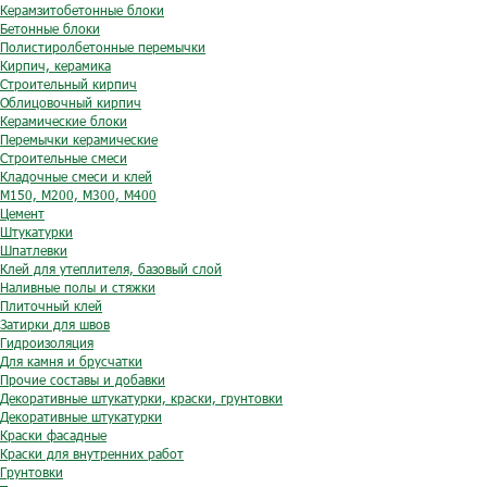
Керамзитобетонные блоки
Бетонные блоки
Полистиролбетонные перемычки
Кирпич, керамика
Строительный кирпич
Облицовочный кирпич
Керамические блоки
Перемычки керамические
Строительные смеси
Кладочные смеси и клей
М150, М200, М300, М400
Цемент
Штукатурки
Шпатлевки
Клей для утеплителя, базовый слой
Наливные полы и стяжки
Плиточный клей
Затирки для швов
Гидроизоляция
Для камня и брусчатки
Прочие составы и добавки
Декоративные штукатурки, краски, грунтовки
Декоративные штукатурки
Краски фасадные
Краски для внутренних работ
Грунтовки