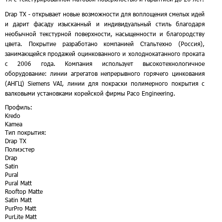
Drap ТХ - открывает новые возможности для воплощения смелых идей
и дарит фасаду изысканный и индивидуальный стиль благодаря
необычной текстурной поверхности, насыщенности и благородству
цвета. Покрытие разработано компанией Стальтехно (Россия),
занимающейся продажей оцинкованного и холоднокатанного проката
с 2006 года. Компания использует высокотехнологичное
оборудование: линии агрегатов непрерывного горячего цинкования
(АНГЦ) Siemens VAI, линии для покраски полимерного покрытия с
валковыми установками корейской фирмы Расо Engineering.
Профиль:
Kredo
Kamea
Тип покрытия:
Drap TX
Полиэстер
Drap
Satin
Pural
Pural Matt
Rooftop Matte
Satin Matt
PurPro Matt
PurLite Matt