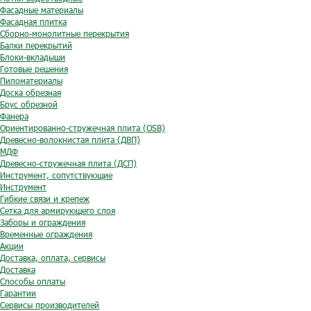
Фасадные материалы
Фасадная плитка
Сборно-монолитные перекрытия
Балки перекрытий
Блоки-вкладыши
Готовые решения
Пиломатериалы
Доска обрезная
Брус обрезной
Фанера
Ориентированно-стружечная плита (OSB)
Древесно-волокнистая плита (ДВП)
МДФ
Древесно-стружечная плита (ДСП)
Инструмент, сопутствующие
Инструмент
Гибкие связи и крепеж
Сетка для армирующего слоя
Заборы и ограждения
Временные ограждения
Акции
Доставка, оплата, сервисы
Доставка
Способы оплаты
Гарантии
Сервисы производителей