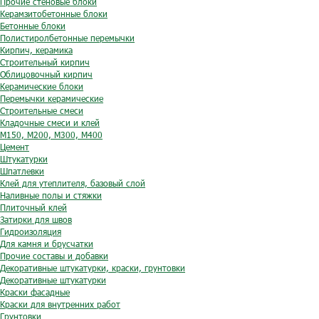
Прочие стеновые блоки
Керамзитобетонные блоки
Бетонные блоки
Полистиролбетонные перемычки
Кирпич, керамика
Строительный кирпич
Облицовочный кирпич
Керамические блоки
Перемычки керамические
Строительные смеси
Кладочные смеси и клей
М150, М200, М300, М400
Цемент
Штукатурки
Шпатлевки
Клей для утеплителя, базовый слой
Наливные полы и стяжки
Плиточный клей
Затирки для швов
Гидроизоляция
Для камня и брусчатки
Прочие составы и добавки
Декоративные штукатурки, краски, грунтовки
Декоративные штукатурки
Краски фасадные
Краски для внутренних работ
Грунтовки