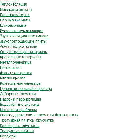
Теплоизоляция
Минеральная вата
Пенополистирол
Прошивные маты
Шумоизоляция
Рулонная звукоизоляция
Звукоизоляционные панели
Звукопоглощающие плиты
Акустические панели
Сопутствующие материалы
Кровельные материалы
Металлочерепица
Профнастил
Фальцевая кровля
Мягкая кровля
Композитная черепица
Цементно-песчаная черепица
Доборные элементы
Гидро- и пароизоляция
Водосточные системы
Мастики и праймеры
Снегозадержатели и элементы безопасности
Тротуарная плитка, брусчатка
Клинкерная брусчатка
Тротуарная плитка
Бордюры