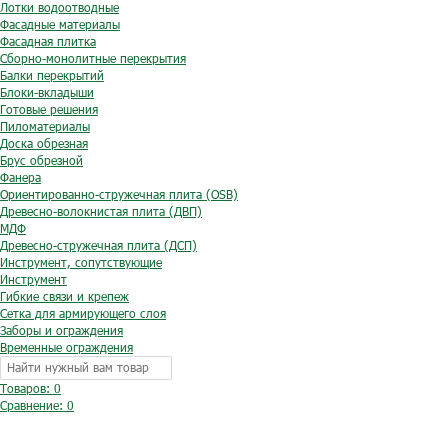
Лотки водоотводные
Фасадные материалы
Фасадная плитка
Сборно-монолитные перекрытия
Балки перекрытий
Блоки-вкладыши
Готовые решения
Пиломатериалы
Доска обрезная
Брус обрезной
Фанера
Ориентированно-стружечная плита (OSB)
Древесно-волокнистая плита (ДВП)
МДФ
Древесно-стружечная плита (ДСП)
Инструмент, сопутствующие
Инструмент
Гибкие связи и крепеж
Сетка для армирующего слоя
Заборы и ограждения
Временные ограждения
Товаров: 0
Сравнение:
0