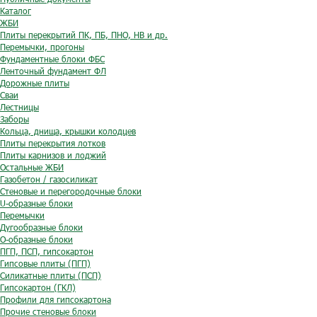
Каталог
ЖБИ
Плиты перекрытий ПК, ПБ, ПНО, НВ и др.
Перемычки, прогоны
Фундаментные блоки ФБС
Ленточный фундамент ФЛ
Дорожные плиты
Сваи
Лестницы
Заборы
Кольца, днища, крышки колодцев
Плиты перекрытия лотков
Плиты карнизов и лоджий
Остальные ЖБИ
Газобетон / газосиликат
Стеновые и перегородочные блоки
U-образные блоки
Перемычки
Дугообразные блоки
O-образные блоки
ПГП, ПСП, гипсокартон
Гипсовые плиты (ПГП)
Силикатные плиты (ПСП)
Гипсокартон (ГКЛ)
Профили для гипсокартона
Прочие стеновые блоки