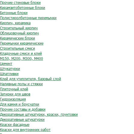
Прочие стеновые блоки
Керамзитобетонные блоки
Бетонные блоки
Полистиролбетонные перемычки
Кирпич, керамика
Строительный кирпич
Облицовочный кирпич
Керамические блоки
Перемычки керамические
Строительные смеси
Кладочные смеси и клей
М150, М200, М300, М400
Цемент
Штукатурки
Шпатлевки
Клей для утеплителя, базовый слой
Наливные полы и стяжки
Плиточный клей
Затирки для швов
Гидроизоляция
Для камня и брусчатки
Прочие составы и добавки
Декоративные штукатурки, краски, грунтовки
Декоративные штукатурки
Краски фасадные
Краски для внутренних работ