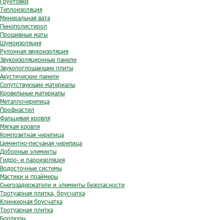
Грунтовки
Теплоизоляция
Минеральная вата
Пенополистирол
Прошивные маты
Шумоизоляция
Рулонная звукоизоляция
Звукоизоляционные панели
Звукопоглощающие плиты
Акустические панели
Сопутствующие материалы
Кровельные материалы
Металлочерепица
Профнастил
Фальцевая кровля
Мягкая кровля
Композитная черепица
Цементно-песчаная черепица
Доборные элементы
Гидро- и пароизоляция
Водосточные системы
Мастики и праймеры
Снегозадержатели и элементы безопасности
Тротуарная плитка, брусчатка
Клинкерная брусчатка
Тротуарная плитка
Бордюры