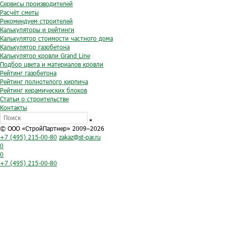
Сервисы производителей
Расчёт сметы
Рекомендуем строителей
Калькуляторы и рейтинги
Калькулятор стоимости частного дома
Калькулятор газобетона
Калькулятор кровли Grand Line
Подбор цвета и материалов кровли
Рейтинг газобетона
Рейтинг полнотелого кирпича
Рейтинг керамических блоков
Статьи о строительстве
Контакты
© ООО «СтройПартнер» 2009–2026
+7 (495) 215-00-80
zakaz@st-par.ru
0
0
+7 (495) 215-00-80