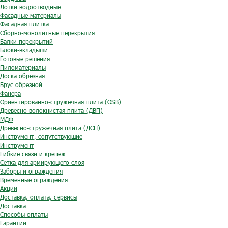
Лотки водоотводные
Фасадные материалы
Фасадная плитка
Сборно-монолитные перекрытия
Балки перекрытий
Блоки-вкладыши
Готовые решения
Пиломатериалы
Доска обрезная
Брус обрезной
Фанера
Ориентированно-стружечная плита (OSB)
Древесно-волокнистая плита (ДВП)
МДФ
Древесно-стружечная плита (ДСП)
Инструмент, сопутствующие
Инструмент
Гибкие связи и крепеж
Сетка для армирующего слоя
Заборы и ограждения
Временные ограждения
Акции
Доставка, оплата, сервисы
Доставка
Способы оплаты
Гарантии