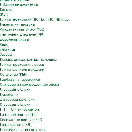
Публичные документы
Каталог
ЖБИ
Плиты перекрытий ПК, ПБ, ПНО, НВ и др.
Перемычки, прогоны
Фундаментные блоки ФБС
Ленточный фундамент ФЛ
Дорожные плиты
Сваи
Лестницы
Заборы
Кольца, днища, крышки колодцев
Плиты перекрытия лотков
Плиты карнизов и лоджий
Остальные ЖБИ
Газобетон / газосиликат
Стеновые и перегородочные блоки
U-образные блоки
Перемычки
Дугообразные блоки
O-образные блоки
ПГП, ПСП, гипсокартон
Гипсовые плиты (ПГП)
Силикатные плиты (ПСП)
Гипсокартон (ГКЛ)
Профили для гипсокартона