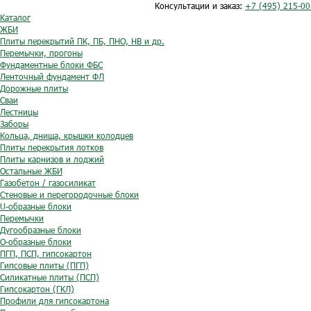
Консультации и заказ:
+7 (495) 215-00
Каталог
ЖБИ
Плиты перекрытий ПК, ПБ, ПНО, НВ и др.
Перемычки, прогоны
Фундаментные блоки ФБС
Ленточный фундамент ФЛ
Дорожные плиты
Сваи
Лестницы
Заборы
Кольца, днища, крышки колодцев
Плиты перекрытия лотков
Плиты карнизов и лоджий
Остальные ЖБИ
Газобетон / газосиликат
Стеновые и перегородочные блоки
U-образные блоки
Перемычки
Дугообразные блоки
O-образные блоки
ПГП, ПСП, гипсокартон
Гипсовые плиты (ПГП)
Силикатные плиты (ПСП)
Гипсокартон (ГКЛ)
Профили для гипсокартона