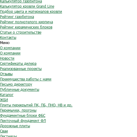
Калькулятор газобетона
Калькулятор кровли Grand Line
Подбор цвета и материалов кровли
Рейтинг газобетона
Рейтинг полнотелого кирпича
Рейтинг керамических блоков
Статьи о строительстве
Контакты
Меню
О компании
О компании
Новости
Сертификаты дилера
Реализованные проекты
Отзывы
Преимущества работы с нами
Письмо директору
Публичные документы
Каталог
ЖБИ
Плиты перекрытий ПК, ПБ, ПНО, НВ и др.
Перемычки, прогоны
Фундаментные блоки ФБС
Ленточный фундамент ФЛ
Дорожные плиты
Сваи
Лестницы