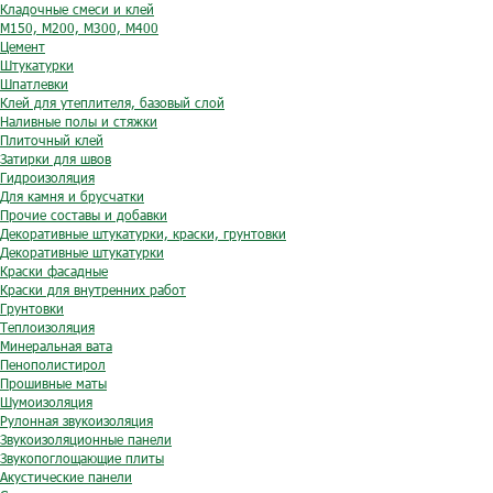
Кладочные смеси и клей
М150, М200, М300, М400
Цемент
Штукатурки
Шпатлевки
Клей для утеплителя, базовый слой
Наливные полы и стяжки
Плиточный клей
Затирки для швов
Гидроизоляция
Для камня и брусчатки
Прочие составы и добавки
Декоративные штукатурки, краски, грунтовки
Декоративные штукатурки
Краски фасадные
Краски для внутренних работ
Грунтовки
Теплоизоляция
Минеральная вата
Пенополистирол
Прошивные маты
Шумоизоляция
Рулонная звукоизоляция
Звукоизоляционные панели
Звукопоглощающие плиты
Акустические панели