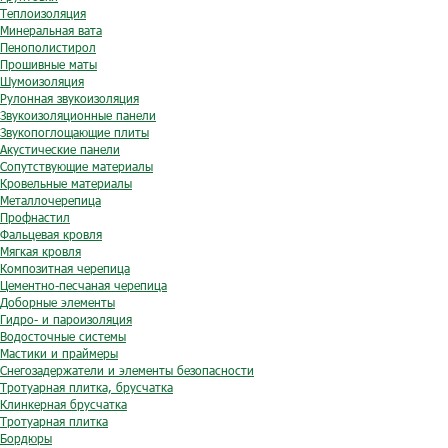
Теплоизоляция
Минеральная вата
Пенополистирол
Прошивные маты
Шумоизоляция
Рулонная звукоизоляция
Звукоизоляционные панели
Звукопоглощающие плиты
Акустические панели
Сопутствующие материалы
Кровельные материалы
Металлочерепица
Профнастил
Фальцевая кровля
Мягкая кровля
Композитная черепица
Цементно-песчаная черепица
Доборные элементы
Гидро- и пароизоляция
Водосточные системы
Мастики и праймеры
Снегозадержатели и элементы безопасности
Тротуарная плитка, брусчатка
Клинкерная брусчатка
Тротуарная плитка
Бордюры