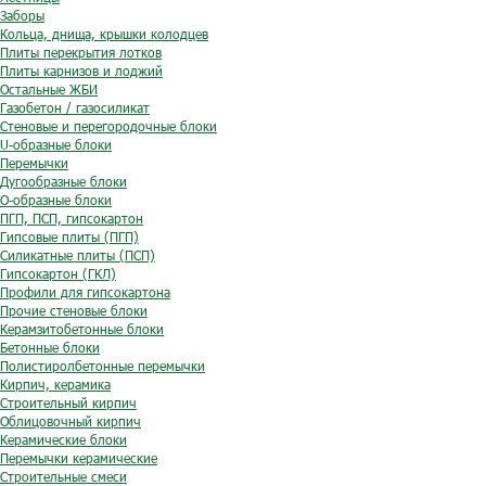
Заборы
Кольца, днища, крышки колодцев
Плиты перекрытия лотков
Плиты карнизов и лоджий
Остальные ЖБИ
Газобетон / газосиликат
Стеновые и перегородочные блоки
U-образные блоки
Перемычки
Дугообразные блоки
O-образные блоки
ПГП, ПСП, гипсокартон
Гипсовые плиты (ПГП)
Силикатные плиты (ПСП)
Гипсокартон (ГКЛ)
Профили для гипсокартона
Прочие стеновые блоки
Керамзитобетонные блоки
Бетонные блоки
Полистиролбетонные перемычки
Кирпич, керамика
Строительный кирпич
Облицовочный кирпич
Керамические блоки
Перемычки керамические
Строительные смеси