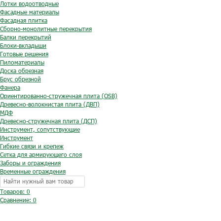
Лотки водоотводные
Фасадные материалы
Фасадная плитка
Сборно-монолитные перекрытия
Балки перекрытий
Блоки-вкладыши
Готовые решения
Пиломатериалы
Доска обрезная
Брус обрезной
Фанера
Ориентированно-стружечная плита (OSB)
Древесно-волокнистая плита (ДВП)
МДФ
Древесно-стружечная плита (ДСП)
Инструмент, сопутствующие
Инструмент
Гибкие связи и крепеж
Сетка для армирующего слоя
Заборы и ограждения
Временные ограждения
Товаров: 0
Сравнение:
0