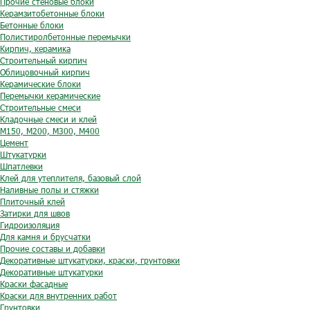
Прочие стеновые блоки
Керамзитобетонные блоки
Бетонные блоки
Полистиролбетонные перемычки
Кирпич, керамика
Строительный кирпич
Облицовочный кирпич
Керамические блоки
Перемычки керамические
Строительные смеси
Кладочные смеси и клей
М150, М200, М300, М400
Цемент
Штукатурки
Шпатлевки
Клей для утеплителя, базовый слой
Наливные полы и стяжки
Плиточный клей
Затирки для швов
Гидроизоляция
Для камня и брусчатки
Прочие составы и добавки
Декоративные штукатурки, краски, грунтовки
Декоративные штукатурки
Краски фасадные
Краски для внутренних работ
Грунтовки