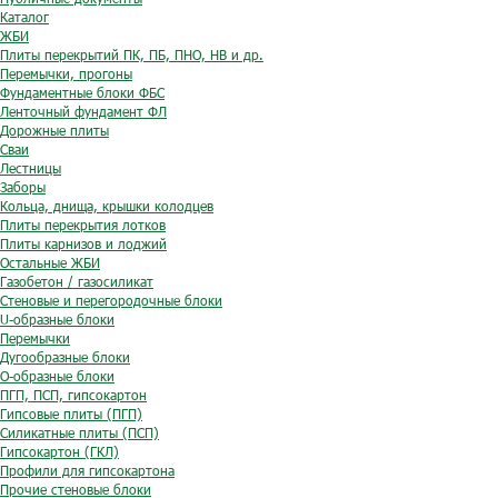
Каталог
ЖБИ
Плиты перекрытий ПК, ПБ, ПНО, НВ и др.
Перемычки, прогоны
Фундаментные блоки ФБС
Ленточный фундамент ФЛ
Дорожные плиты
Сваи
Лестницы
Заборы
Кольца, днища, крышки колодцев
Плиты перекрытия лотков
Плиты карнизов и лоджий
Остальные ЖБИ
Газобетон / газосиликат
Стеновые и перегородочные блоки
U-образные блоки
Перемычки
Дугообразные блоки
O-образные блоки
ПГП, ПСП, гипсокартон
Гипсовые плиты (ПГП)
Силикатные плиты (ПСП)
Гипсокартон (ГКЛ)
Профили для гипсокартона
Прочие стеновые блоки