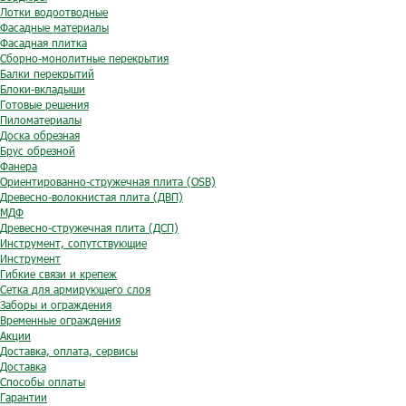
Лотки водоотводные
Фасадные материалы
Фасадная плитка
Сборно-монолитные перекрытия
Балки перекрытий
Блоки-вкладыши
Готовые решения
Пиломатериалы
Доска обрезная
Брус обрезной
Фанера
Ориентированно-стружечная плита (OSB)
Древесно-волокнистая плита (ДВП)
МДФ
Древесно-стружечная плита (ДСП)
Инструмент, сопутствующие
Инструмент
Гибкие связи и крепеж
Сетка для армирующего слоя
Заборы и ограждения
Временные ограждения
Акции
Доставка, оплата, сервисы
Доставка
Способы оплаты
Гарантии