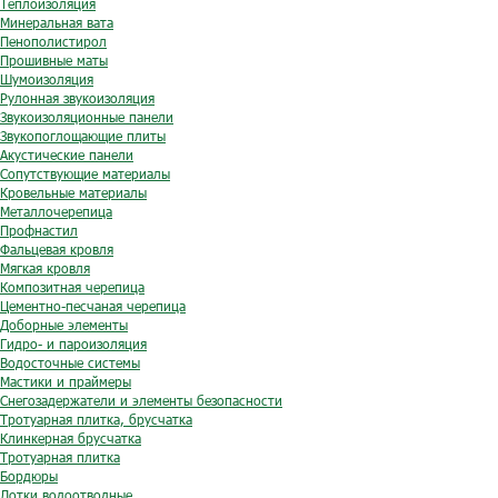
Теплоизоляция
Минеральная вата
Пенополистирол
Прошивные маты
Шумоизоляция
Рулонная звукоизоляция
Звукоизоляционные панели
Звукопоглощающие плиты
Акустические панели
Сопутствующие материалы
Кровельные материалы
Металлочерепица
Профнастил
Фальцевая кровля
Мягкая кровля
Композитная черепица
Цементно-песчаная черепица
Доборные элементы
Гидро- и пароизоляция
Водосточные системы
Мастики и праймеры
Снегозадержатели и элементы безопасности
Тротуарная плитка, брусчатка
Клинкерная брусчатка
Тротуарная плитка
Бордюры
Лотки водоотводные