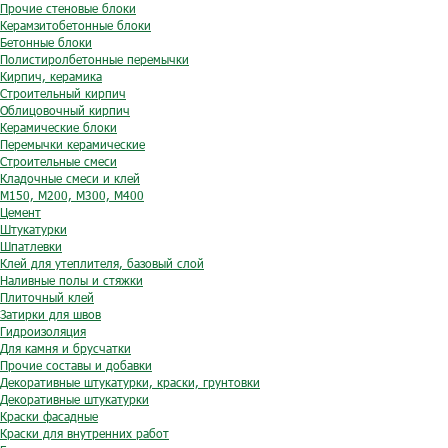
Прочие стеновые блоки
Керамзитобетонные блоки
Бетонные блоки
Полистиролбетонные перемычки
Кирпич, керамика
Строительный кирпич
Облицовочный кирпич
Керамические блоки
Перемычки керамические
Строительные смеси
Кладочные смеси и клей
М150, М200, М300, М400
Цемент
Штукатурки
Шпатлевки
Клей для утеплителя, базовый слой
Наливные полы и стяжки
Плиточный клей
Затирки для швов
Гидроизоляция
Для камня и брусчатки
Прочие составы и добавки
Декоративные штукатурки, краски, грунтовки
Декоративные штукатурки
Краски фасадные
Краски для внутренних работ