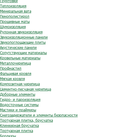
Грунтовки
Теплоизоляция
Минеральная вата
Пенополистирол
Прошивные маты
Шумоизоляция
Рулонная звукоизоляция
Звукоизоляционные панели
Звукопоглощающие плиты
Акустические панели
Сопутствующие материалы
Кровельные материалы
Металлочерепица
Профнастил
Фальцевая кровля
Мягкая кровля
Композитная черепица
Цементно-песчаная черепица
Доборные элементы
Гидро- и пароизоляция
Водосточные системы
Мастики и праймеры
Снегозадержатели и элементы безопасности
Тротуарная плитка, брусчатка
Клинкерная брусчатка
Тротуарная плитка
Бордюры