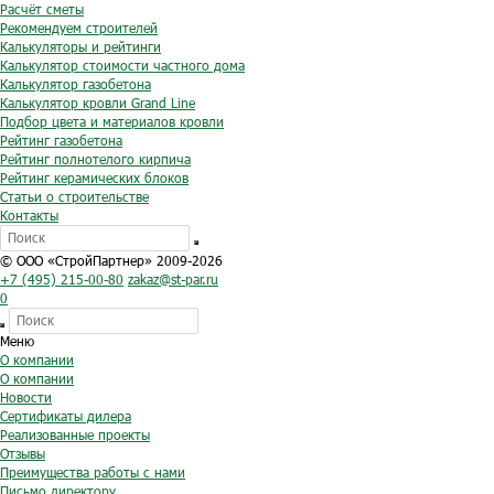
Расчёт сметы
Рекомендуем строителей
Калькуляторы и рейтинги
Калькулятор стоимости частного дома
Калькулятор газобетона
Калькулятор кровли Grand Line
Подбор цвета и материалов кровли
Рейтинг газобетона
Рейтинг полнотелого кирпича
Рейтинг керамических блоков
Статьи о строительстве
Контакты
© ООО «СтройПартнер» 2009-2026
+7 (495) 215-00-80
zakaz@st-par.ru
0
Меню
О компании
О компании
Новости
Сертификаты дилера
Реализованные проекты
Отзывы
Преимущества работы с нами
Письмо директору