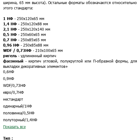
ширина, 65 мм высота). Остальные форматы обозначаются относительно
этого стандарта:
1 НФ
- 250х120х65 мм
1,4 НФ
- 250х120х88 мм
2,1 НФ
- 250х120х140 мм
0,5 НФ
- 250х60х65 мм
0,7 НФ
- 250х85х65 мм
0,96 НФ
- 250х85х88 мм
WDF / 0,73НФ
- 210х100х65 мм
ригель
- удлиненный кирпич
фасонный
- кирпич угловой, полукруглой или П-образной формы, для
выкладки декоративных элементов
+
0,6НФ
0,9НФ
WDF/0,73НФ
евро/0,7НФ
нестандарт
одинарный/1НФ
половинка/0,5НФ
полуторный/1,4НФ
Показать все
Тип :