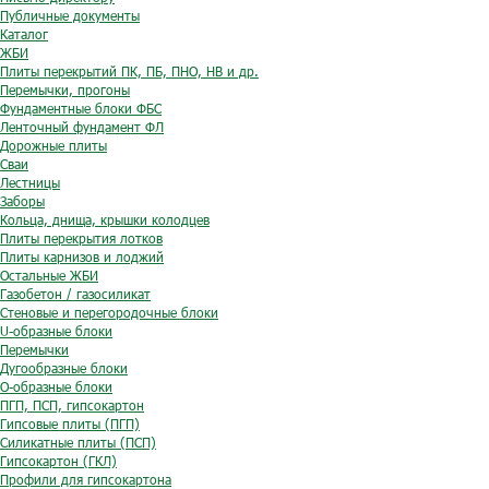
Публичные документы
Каталог
ЖБИ
Плиты перекрытий ПК, ПБ, ПНО, НВ и др.
Перемычки, прогоны
Фундаментные блоки ФБС
Ленточный фундамент ФЛ
Дорожные плиты
Сваи
Лестницы
Заборы
Кольца, днища, крышки колодцев
Плиты перекрытия лотков
Плиты карнизов и лоджий
Остальные ЖБИ
Газобетон / газосиликат
Стеновые и перегородочные блоки
U-образные блоки
Перемычки
Дугообразные блоки
O-образные блоки
ПГП, ПСП, гипсокартон
Гипсовые плиты (ПГП)
Силикатные плиты (ПСП)
Гипсокартон (ГКЛ)
Профили для гипсокартона