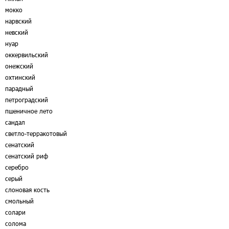
мокко
нарвский
невский
нуар
оккервильский
онежский
охтинский
парадный
петроградский
пшеничное лето
сандал
светло-терракотовый
сенатский
сенатский риф
серебро
серый
слоновая кость
смольный
солари
солома