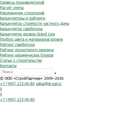
Сервисы производителей
Расчёт сметы
Рекомендуем строителей
Калькуляторы и рейтинги
Калькулятор стоимости частного дома
Калькулятор газобетона
Калькулятор кровли Grand Line
Подбор цвета и материалов кровли
Рейтинг газобетона
Рейтинг полнотелого кирпича
Рейтинг керамических блоков
Статьи о строительстве
Контакты
© ООО «СтройПартнер» 2009–2026
+7 (495) 215-00-80
zakaz@st-par.ru
0
0
+7 (495) 215-00-80