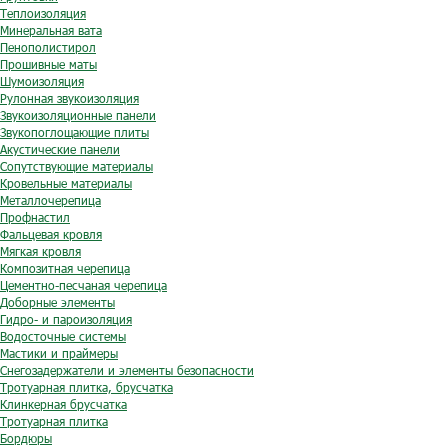
Теплоизоляция
Минеральная вата
Пенополистирол
Прошивные маты
Шумоизоляция
Рулонная звукоизоляция
Звукоизоляционные панели
Звукопоглощающие плиты
Акустические панели
Сопутствующие материалы
Кровельные материалы
Металлочерепица
Профнастил
Фальцевая кровля
Мягкая кровля
Композитная черепица
Цементно-песчаная черепица
Доборные элементы
Гидро- и пароизоляция
Водосточные системы
Мастики и праймеры
Снегозадержатели и элементы безопасности
Тротуарная плитка, брусчатка
Клинкерная брусчатка
Тротуарная плитка
Бордюры