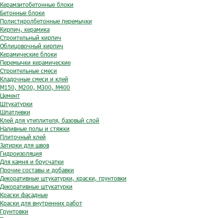
Керамзитобетонные блоки
Бетонные блоки
Полистиролбетонные перемычки
Кирпич, керамика
Строительный кирпич
Облицовочный кирпич
Керамические блоки
Перемычки керамические
Строительные смеси
Кладочные смеси и клей
М150, М200, М300, М400
Цемент
Штукатурки
Шпатлевки
Клей для утеплителя, базовый слой
Наливные полы и стяжки
Плиточный клей
Затирки для швов
Гидроизоляция
Для камня и брусчатки
Прочие составы и добавки
Декоративные штукатурки, краски, грунтовки
Декоративные штукатурки
Краски фасадные
Краски для внутренних работ
Грунтовки