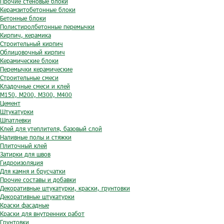
Прочие стеновые блоки
Керамзитобетонные блоки
Бетонные блоки
Полистиролбетонные перемычки
Кирпич, керамика
Строительный кирпич
Облицовочный кирпич
Керамические блоки
Перемычки керамические
Строительные смеси
Кладочные смеси и клей
М150, М200, М300, М400
Цемент
Штукатурки
Шпатлевки
Клей для утеплителя, базовый слой
Наливные полы и стяжки
Плиточный клей
Затирки для швов
Гидроизоляция
Для камня и брусчатки
Прочие составы и добавки
Декоративные штукатурки, краски, грунтовки
Декоративные штукатурки
Краски фасадные
Краски для внутренних работ
Грунтовки