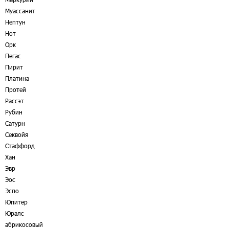
Муассанит
Нептун
Нот
Орк
Пегас
Пирит
Платина
Протей
Рассэт
Рубин
Сатурн
Секвойя
Стаффорд
Хан
Эвр
Эос
Эспо
Юпитер
Юралс
абрикосовый