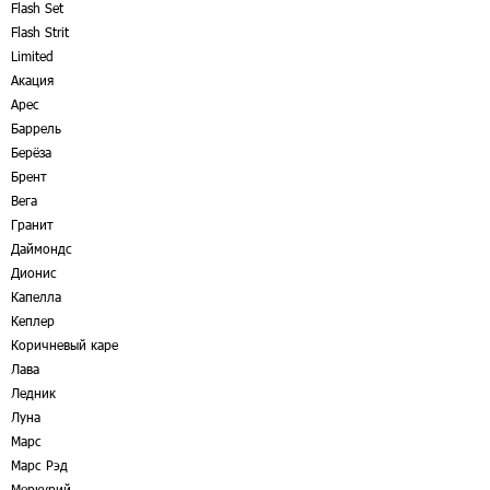
Flash Set
Flash Strit
Limited
Акация
Арес
Баррель
Берёза
Брент
Вега
Гранит
Даймондс
Дионис
Капелла
Кеплер
Коричневый каре
Лава
Ледник
Луна
Марс
Марс Рэд
Меркурий