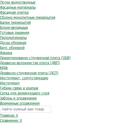
Лотки водоотводные
Фасадные материалы
Фасадная плитка
Сборно-монолитные перекрытия
Балки перекрытий
Блоки-вкладыши
Готовые решения
Пиломатериалы
Доска обрезная
Брус обрезной
Фанера
Ориентированно-стружечная плита (OSB)
Древесно-волокнистая плита (ДВП)
МДФ
Древесно-стружечная плита (ДСП)
Инструмент, сопутствующие
Инструмент
Гибкие связи и крепеж
Сетка для армирующего слоя
Заборы и ограждения
Временные ограждения
Товаров: 0
Сравнение:
0