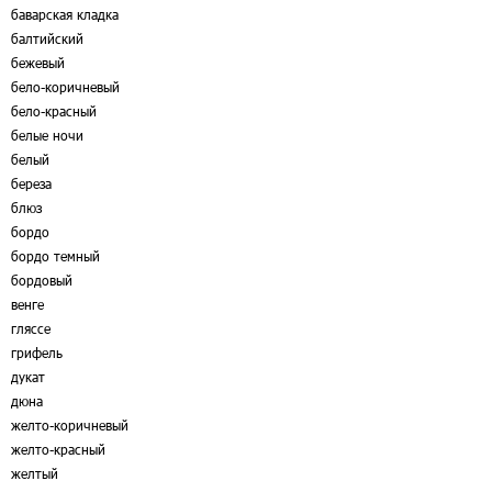
баварская кладка
балтийский
бежевый
бело-коричневый
бело-красный
белые ночи
белый
береза
блюз
бордо
бордо темный
бордовый
венге
гляссе
грифель
дукат
дюна
желто-коричневый
желто-красный
желтый