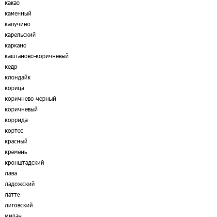
какао
каменный
капучино
карельский
каркано
каштаново-коричневый
кедр
клондайк
корица
коричнево-черный
коричневый
коррида
кортес
красный
кремень
кронштадский
лава
ладожский
латте
лиговский
милан