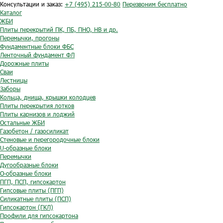
Консультации и заказ:
+7 (495) 215-00-80
Перезвоним бесплатно
Каталог
ЖБИ
Плиты перекрытий ПК, ПБ, ПНО, НВ и др.
Перемычки, прогоны
Фундаментные блоки ФБС
Ленточный фундамент ФЛ
Дорожные плиты
Сваи
Лестницы
Заборы
Кольца, днища, крышки колодцев
Плиты перекрытия лотков
Плиты карнизов и лоджий
Остальные ЖБИ
Газобетон / газосиликат
Стеновые и перегородочные блоки
U-образные блоки
Перемычки
Дугообразные блоки
O-образные блоки
ПГП, ПСП, гипсокартон
Гипсовые плиты (ПГП)
Силикатные плиты (ПСП)
Гипсокартон (ГКЛ)
Профили для гипсокартона