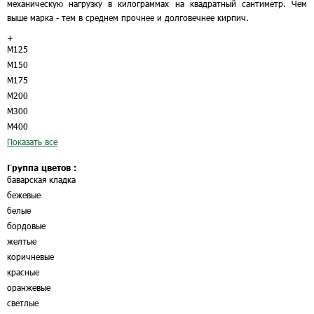
механическую нагрузку в килограммах на квадратный сантиметр. Чем
выше марка - тем в среднем прочнее и долговечнее кирпич.
+
М125
М150
М175
М200
М300
М400
Показать все
Группа цветов :
баварская кладка
бежевые
белые
бордовые
желтые
коричневые
красные
оранжевые
светлые