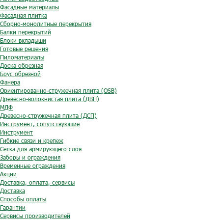
Фасадные материалы
Фасадная плитка
Сборно-монолитные перекрытия
Балки перекрытий
Блоки-вкладыши
Готовые решения
Пиломатериалы
Доска обрезная
Брус обрезной
Фанера
Ориентированно-стружечная плита (OSB)
Древесно-волокнистая плита (ДВП)
МДФ
Древесно-стружечная плита (ДСП)
Инструмент, сопутствующие
Инструмент
Гибкие связи и крепеж
Сетка для армирующего слоя
Заборы и ограждения
Временные ограждения
Акции
Доставка, оплата, сервисы
Доставка
Способы оплаты
Гарантии
Сервисы производителей