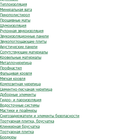
Теплоизоляция
Минеральная вата
Пенополистирол
Прошивные маты
Шумоизоляция
Рулонная звукоизоляция
Звукоизоляционные панели
Звукопоглощающие плиты
Акустические панели
Сопутствующие материалы
Кровельные материалы
Металлочерепица
Профнастил
Фальцевая кровля
Мягкая кровля
Композитная черепица
Цементно-песчаная черепица
Доборные элементы
Гидро- и пароизоляция
Водосточные системы
Мастики и праймеры
Снегозадержатели и элементы безопасности
Тротуарная плитка, брусчатка
Клинкерная брусчатка
Тротуарная плитка
Бордюры