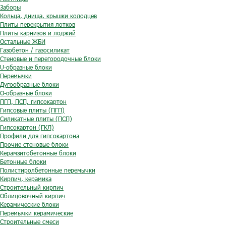
Заборы
Кольца, днища, крышки колодцев
Плиты перекрытия лотков
Плиты карнизов и лоджий
Остальные ЖБИ
Газобетон / газосиликат
Стеновые и перегородочные блоки
U-образные блоки
Перемычки
Дугообразные блоки
O-образные блоки
ПГП, ПСП, гипсокартон
Гипсовые плиты (ПГП)
Силикатные плиты (ПСП)
Гипсокартон (ГКЛ)
Профили для гипсокартона
Прочие стеновые блоки
Керамзитобетонные блоки
Бетонные блоки
Полистиролбетонные перемычки
Кирпич, керамика
Строительный кирпич
Облицовочный кирпич
Керамические блоки
Перемычки керамические
Строительные смеси