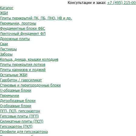
Консультации и заказ:
+7 (495) 215-00
Каталог
ЖБИ
Плиты перекрытий ПК, ПБ, ПНО, НВ и др.
Перемычки, прогоны
Фундаментные блоки ФБС
Ленточный фундамент ФЛ
Дорожные плиты
Сваи
Лестницы
Заборы
Кольца, днища, крышки колодцев
Плиты перекрытия лотков
Плиты карнизов и лоджий
Остальные ЖБИ
Газобетон / газосиликат
Стеновые и перегородочные блоки
U-образные блоки
Перемычки
Дугообразные блоки
O-образные блоки
ПГП, ПСП, гипсокартон
Гипсовые плиты (ПГП)
Силикатные плиты (ПСП)
Гипсокартон (ГКЛ)
Профили для гипсокартона