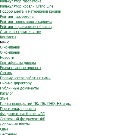
Калькулятор газобетона
Калькулятор кровли Grand Line
Подбор цвета и материалов кровли
Рейтинг газобетона
Рейтинг полнотелого кирпича
Рейтинг керамических блоков
Статьи о строительстве
Контакты
Меню
О компании
О компании
Новости
Сертификаты дилера
Реализованные проекты
Отзывы
Преимущества работы с нами
Письмо директору
Публичные документы
Каталог
ЖБИ
Плиты перекрытий ПК, ПБ, ПНО, НВ и др.
Перемычки, прогоны
Фундаментные блоки ФБС
Ленточный фундамент ФЛ
Дорожные плиты
Сваи
Лестницы