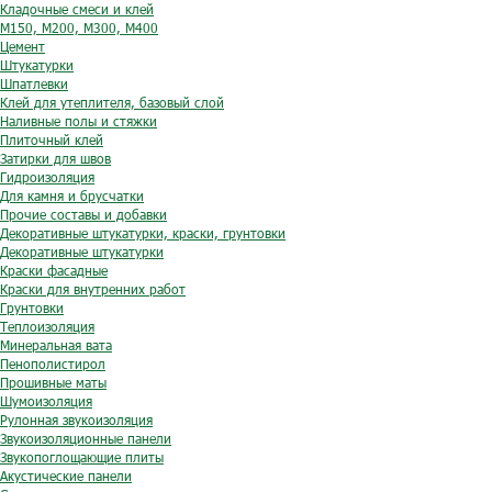
Кладочные смеси и клей
М150, М200, М300, М400
Цемент
Штукатурки
Шпатлевки
Клей для утеплителя, базовый слой
Наливные полы и стяжки
Плиточный клей
Затирки для швов
Гидроизоляция
Для камня и брусчатки
Прочие составы и добавки
Декоративные штукатурки, краски, грунтовки
Декоративные штукатурки
Краски фасадные
Краски для внутренних работ
Грунтовки
Теплоизоляция
Минеральная вата
Пенополистирол
Прошивные маты
Шумоизоляция
Рулонная звукоизоляция
Звукоизоляционные панели
Звукопоглощающие плиты
Акустические панели