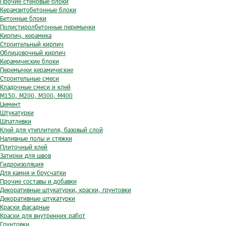
Прочие стеновые блоки
Керамзитобетонные блоки
Бетонные блоки
Полистиролбетонные перемычки
Кирпич, керамика
Строительный кирпич
Облицовочный кирпич
Керамические блоки
Перемычки керамические
Строительные смеси
Кладочные смеси и клей
М150, М200, М300, М400
Цемент
Штукатурки
Шпатлевки
Клей для утеплителя, базовый слой
Наливные полы и стяжки
Плиточный клей
Затирки для швов
Гидроизоляция
Для камня и брусчатки
Прочие составы и добавки
Декоративные штукатурки, краски, грунтовки
Декоративные штукатурки
Краски фасадные
Краски для внутренних работ
Грунтовки