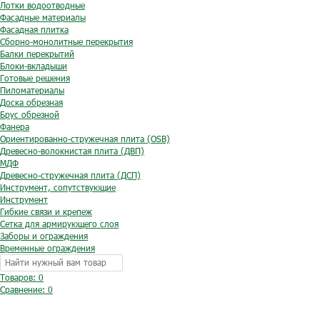
Лотки водоотводные
Фасадные материалы
Фасадная плитка
Сборно-монолитные перекрытия
Балки перекрытий
Блоки-вкладыши
Готовые решения
Пиломатериалы
Доска обрезная
Брус обрезной
Фанера
Ориентированно-стружечная плита (OSB)
Древесно-волокнистая плита (ДВП)
МДФ
Древесно-стружечная плита (ДСП)
Инструмент, сопутствующие
Инструмент
Гибкие связи и крепеж
Сетка для армирующего слоя
Заборы и ограждения
Временные ограждения
Товаров: 0
Сравнение:
0