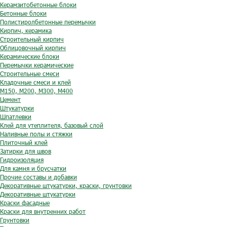
Керамзитобетонные блоки
Бетонные блоки
Полистиролбетонные перемычки
Кирпич, керамика
Строительный кирпич
Облицовочный кирпич
Керамические блоки
Перемычки керамические
Строительные смеси
Кладочные смеси и клей
М150, М200, М300, М400
Цемент
Штукатурки
Шпатлевки
Клей для утеплителя, базовый слой
Наливные полы и стяжки
Плиточный клей
Затирки для швов
Гидроизоляция
Для камня и брусчатки
Прочие составы и добавки
Декоративные штукатурки, краски, грунтовки
Декоративные штукатурки
Краски фасадные
Краски для внутренних работ
Грунтовки