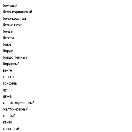
бежевый
бело-коричневый
бело-красный
белые ночи
белый
береза
блюз
бордо
бордо темный
бордовый
венге
гляссе
грифель
дукат
дюна
желто-коричневый
желто-красный
желтый
какао
каменный