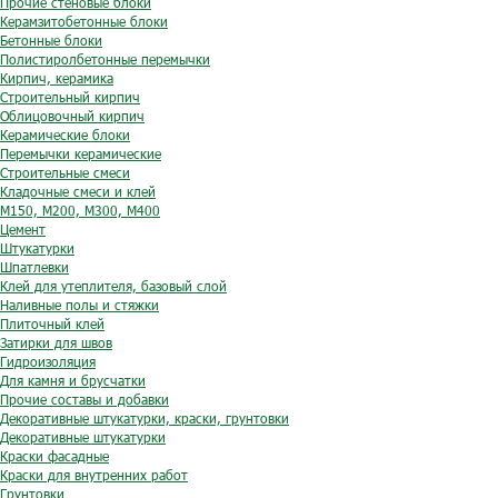
Прочие стеновые блоки
Керамзитобетонные блоки
Бетонные блоки
Полистиролбетонные перемычки
Кирпич, керамика
Строительный кирпич
Облицовочный кирпич
Керамические блоки
Перемычки керамические
Строительные смеси
Кладочные смеси и клей
М150, М200, М300, М400
Цемент
Штукатурки
Шпатлевки
Клей для утеплителя, базовый слой
Наливные полы и стяжки
Плиточный клей
Затирки для швов
Гидроизоляция
Для камня и брусчатки
Прочие составы и добавки
Декоративные штукатурки, краски, грунтовки
Декоративные штукатурки
Краски фасадные
Краски для внутренних работ
Грунтовки