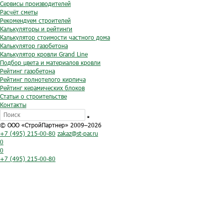
Сервисы производителей
Расчёт сметы
Рекомендуем строителей
Калькуляторы и рейтинги
Калькулятор стоимости частного дома
Калькулятор газобетона
Калькулятор кровли Grand Line
Подбор цвета и материалов кровли
Рейтинг газобетона
Рейтинг полнотелого кирпича
Рейтинг керамических блоков
Статьи о строительстве
Контакты
© ООО «СтройПартнер» 2009–2026
+7 (495) 215-00-80
zakaz@st-par.ru
0
0
+7 (495) 215-00-80