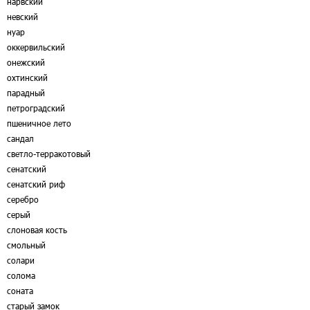
нарвский
невский
нуар
оккервильский
онежский
охтинский
парадный
петроградский
пшеничное лето
сандал
светло-терракотовый
сенатский
сенатский риф
серебро
серый
слоновая кость
смольный
солари
солома
соната
старый замок