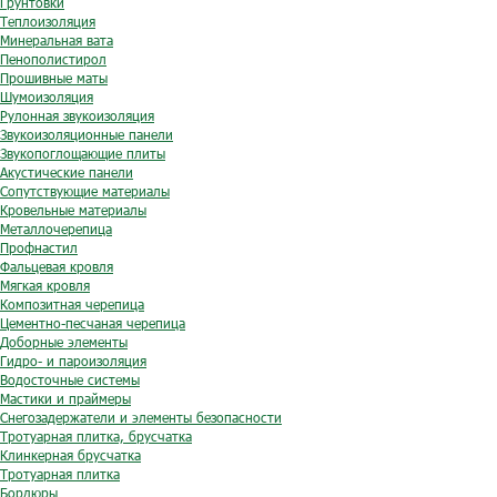
Грунтовки
Теплоизоляция
Минеральная вата
Пенополистирол
Прошивные маты
Шумоизоляция
Рулонная звукоизоляция
Звукоизоляционные панели
Звукопоглощающие плиты
Акустические панели
Сопутствующие материалы
Кровельные материалы
Металлочерепица
Профнастил
Фальцевая кровля
Мягкая кровля
Композитная черепица
Цементно-песчаная черепица
Доборные элементы
Гидро- и пароизоляция
Водосточные системы
Мастики и праймеры
Снегозадержатели и элементы безопасности
Тротуарная плитка, брусчатка
Клинкерная брусчатка
Тротуарная плитка
Бордюры