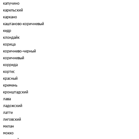
капучино
карельский
каркано
каштаново-коричневый
кедр
клондайк
корица
коричнево-черный
коричневый
коррида
кортес
красный
кремень
кронштадский
лава
ладожский
латте
лиговский
милан
мокко