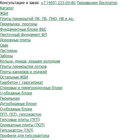
Консультации и заказ:
+7 (495) 215-00-80
Перезвоним бесплатно
Каталог
ЖБИ
Плиты перекрытий ПК, ПБ, ПНО, НВ и др.
Перемычки, прогоны
Фундаментные блоки ФБС
Ленточный фундамент ФЛ
Дорожные плиты
Сваи
Лестницы
Заборы
Кольца, днища, крышки колодцев
Плиты перекрытия лотков
Плиты карнизов и лоджий
Остальные ЖБИ
Газобетон / газосиликат
Стеновые и перегородочные блоки
U-образные блоки
Перемычки
Дугообразные блоки
O-образные блоки
ПГП, ПСП, гипсокартон
Гипсовые плиты (ПГП)
Силикатные плиты (ПСП)
Гипсокартон (ГКЛ)
Профили для гипсокартона