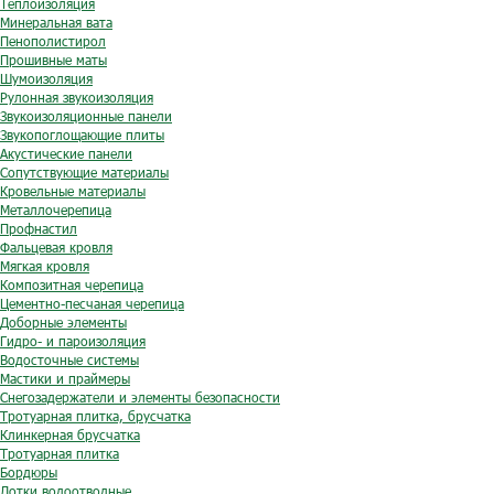
Теплоизоляция
Минеральная вата
Пенополистирол
Прошивные маты
Шумоизоляция
Рулонная звукоизоляция
Звукоизоляционные панели
Звукопоглощающие плиты
Акустические панели
Сопутствующие материалы
Кровельные материалы
Металлочерепица
Профнастил
Фальцевая кровля
Мягкая кровля
Композитная черепица
Цементно-песчаная черепица
Доборные элементы
Гидро- и пароизоляция
Водосточные системы
Мастики и праймеры
Снегозадержатели и элементы безопасности
Тротуарная плитка, брусчатка
Клинкерная брусчатка
Тротуарная плитка
Бордюры
Лотки водоотводные