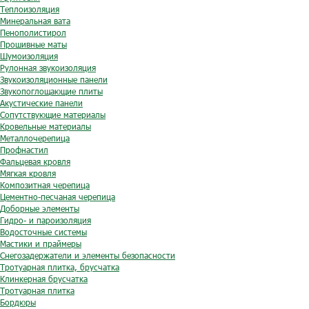
Теплоизоляция
Минеральная вата
Пенополистирол
Прошивные маты
Шумоизоляция
Рулонная звукоизоляция
Звукоизоляционные панели
Звукопоглощающие плиты
Акустические панели
Сопутствующие материалы
Кровельные материалы
Металлочерепица
Профнастил
Фальцевая кровля
Мягкая кровля
Композитная черепица
Цементно-песчаная черепица
Доборные элементы
Гидро- и пароизоляция
Водосточные системы
Мастики и праймеры
Снегозадержатели и элементы безопасности
Тротуарная плитка, брусчатка
Клинкерная брусчатка
Тротуарная плитка
Бордюры