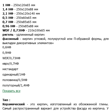
1 НФ
- 250х120х65 мм
1,4 НФ
- 250х120х88 мм
2,1 НФ
- 250х120х140 мм
0,5 НФ
- 250х60х65 мм
0,7 НФ
- 250х85х65 мм
0,96 НФ
- 250х85х88 мм
WDF / 0,73НФ
- 210х100х65 мм
ригель
- удлиненный кирпич
фасонный
- кирпич угловой, полукруглой или П-образной формы, для
выкладки декоративных элементов
+
0,6НФ
0,9НФ
WDF/0,73НФ
евро/0,7НФ
нестандарт
одинарный/1НФ
половинка/0,5НФ
полуторный/1,4НФ
Показать все
Тип :
Керамический
- это кирпич, изготовленный из обожженной глины.
Самый распространенный вариант для устройства фасада из кирпича. У