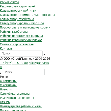
Расчёт сметы
Рекомендуем строителей
Калькуляторы и рейтинги
Калькулятор стоимости частного дома
Калькулятор газобетона
Калькулятор кровли Grand Line
Подбор цвета и материалов кровли
Рейтинг газобетона
Рейтинг полнотелого кирпича
Рейтинг керамических блоков
Статьи о строительстве
Контакты
© ООО «СтройПартнер» 2009-2026
+7 (495) 215-00-80
zakaz@st-par.ru
0
Меню
О компании
О компании
Новости
Сертификаты дилера
Реализованные проекты
Отзывы
Преимущества работы с нами
Письмо директору