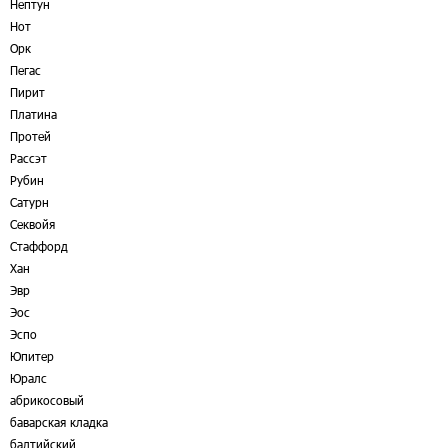
Нептун
Нот
Орк
Пегас
Пирит
Платина
Протей
Рассэт
Рубин
Сатурн
Секвойя
Стаффорд
Хан
Эвр
Эос
Эспо
Юпитер
Юралс
абрикосовый
баварская кладка
балтийский