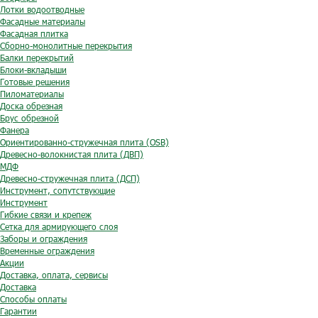
Лотки водоотводные
Фасадные материалы
Фасадная плитка
Сборно-монолитные перекрытия
Балки перекрытий
Блоки-вкладыши
Готовые решения
Пиломатериалы
Доска обрезная
Брус обрезной
Фанера
Ориентированно-стружечная плита (OSB)
Древесно-волокнистая плита (ДВП)
МДФ
Древесно-стружечная плита (ДСП)
Инструмент, сопутствующие
Инструмент
Гибкие связи и крепеж
Сетка для армирующего слоя
Заборы и ограждения
Временные ограждения
Акции
Доставка, оплата, сервисы
Доставка
Способы оплаты
Гарантии