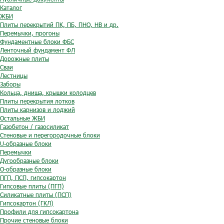
Каталог
ЖБИ
Плиты перекрытий ПК, ПБ, ПНО, НВ и др.
Перемычки, прогоны
Фундаментные блоки ФБС
Ленточный фундамент ФЛ
Дорожные плиты
Сваи
Лестницы
Заборы
Кольца, днища, крышки колодцев
Плиты перекрытия лотков
Плиты карнизов и лоджий
Остальные ЖБИ
Газобетон / газосиликат
Стеновые и перегородочные блоки
U-образные блоки
Перемычки
Дугообразные блоки
O-образные блоки
ПГП, ПСП, гипсокартон
Гипсовые плиты (ПГП)
Силикатные плиты (ПСП)
Гипсокартон (ГКЛ)
Профили для гипсокартона
Прочие стеновые блоки