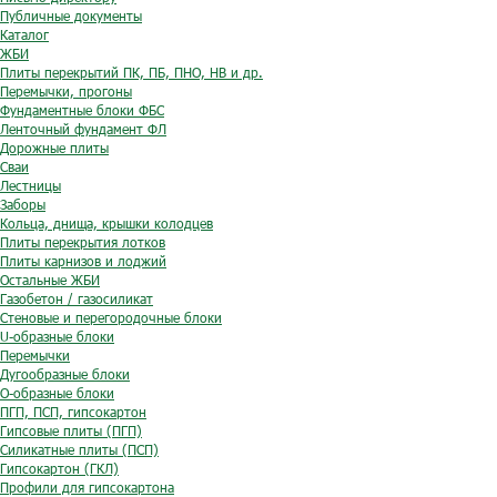
Публичные документы
Каталог
ЖБИ
Плиты перекрытий ПК, ПБ, ПНО, НВ и др.
Перемычки, прогоны
Фундаментные блоки ФБС
Ленточный фундамент ФЛ
Дорожные плиты
Сваи
Лестницы
Заборы
Кольца, днища, крышки колодцев
Плиты перекрытия лотков
Плиты карнизов и лоджий
Остальные ЖБИ
Газобетон / газосиликат
Стеновые и перегородочные блоки
U-образные блоки
Перемычки
Дугообразные блоки
O-образные блоки
ПГП, ПСП, гипсокартон
Гипсовые плиты (ПГП)
Силикатные плиты (ПСП)
Гипсокартон (ГКЛ)
Профили для гипсокартона