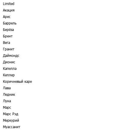
Limited
Акация
Арес
Баррель
Берёза
Брент
Вега
Гранит
Даймондс
Дионис
Капелла
Кеплер
Коричневый каре
Лава
Ледник
Луна
Марс
Марс Рэд
Меркурий
Муассанит