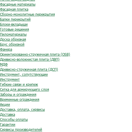
Фасадные материалы
Фасадная плитка
Сборно-монолитные перекрытия
Балки перекрытий
Блоки-вкладыши
Готовые решения
Пиломатериалы
Доска обрезная
Брус обрезной
Фанера
Ориентированно-стружечная плита (OSB)
Древесно-волокнистая плита (ДВП)
МДФ
Древесно-стружечная плита (ДСП)
Инструмент, сопутствующие
Инструмент
Гибкие связи и крепеж
Сетка для армирующего слоя
Заборы и ограждения
Временные ограждения
Акции
Доставка, оплата, сервисы
Доставка
Способы оплаты
Гарантии
Сервисы производителей