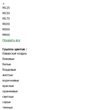
+
М125
М150
М175
М200
М300
М400
Показать все
Группа цветов :
баварская кладка
бежевые
белые
бордовые
желтые
коричневые
красные
оранжевые
светлые
серые
темные