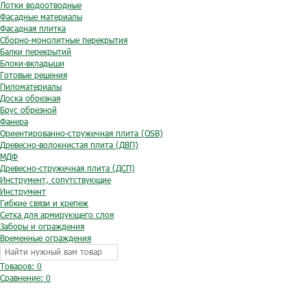
Лотки водоотводные
Фасадные материалы
Фасадная плитка
Сборно-монолитные перекрытия
Балки перекрытий
Блоки-вкладыши
Готовые решения
Пиломатериалы
Доска обрезная
Брус обрезной
Фанера
Ориентированно-стружечная плита (OSB)
Древесно-волокнистая плита (ДВП)
МДФ
Древесно-стружечная плита (ДСП)
Инструмент, сопутствующие
Инструмент
Гибкие связи и крепеж
Сетка для армирующего слоя
Заборы и ограждения
Временные ограждения
Товаров: 0
Сравнение:
0