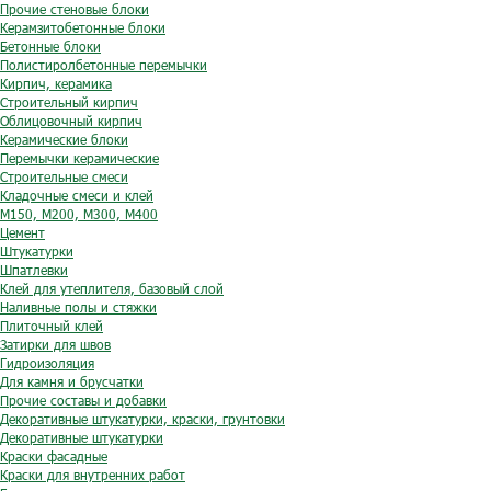
Прочие стеновые блоки
Керамзитобетонные блоки
Бетонные блоки
Полистиролбетонные перемычки
Кирпич, керамика
Строительный кирпич
Облицовочный кирпич
Керамические блоки
Перемычки керамические
Строительные смеси
Кладочные смеси и клей
М150, М200, М300, М400
Цемент
Штукатурки
Шпатлевки
Клей для утеплителя, базовый слой
Наливные полы и стяжки
Плиточный клей
Затирки для швов
Гидроизоляция
Для камня и брусчатки
Прочие составы и добавки
Декоративные штукатурки, краски, грунтовки
Декоративные штукатурки
Краски фасадные
Краски для внутренних работ