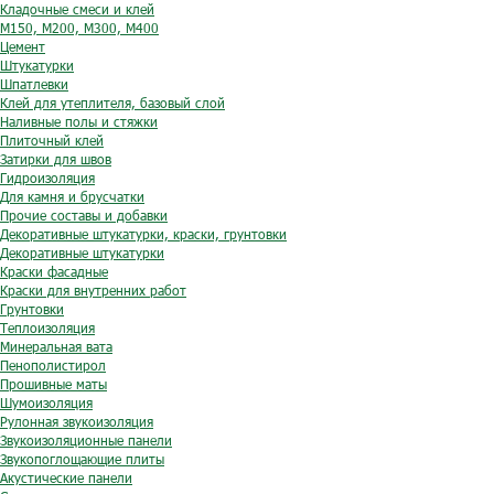
Кладочные смеси и клей
М150, М200, М300, М400
Цемент
Штукатурки
Шпатлевки
Клей для утеплителя, базовый слой
Наливные полы и стяжки
Плиточный клей
Затирки для швов
Гидроизоляция
Для камня и брусчатки
Прочие составы и добавки
Декоративные штукатурки, краски, грунтовки
Декоративные штукатурки
Краски фасадные
Краски для внутренних работ
Грунтовки
Теплоизоляция
Минеральная вата
Пенополистирол
Прошивные маты
Шумоизоляция
Рулонная звукоизоляция
Звукоизоляционные панели
Звукопоглощающие плиты
Акустические панели