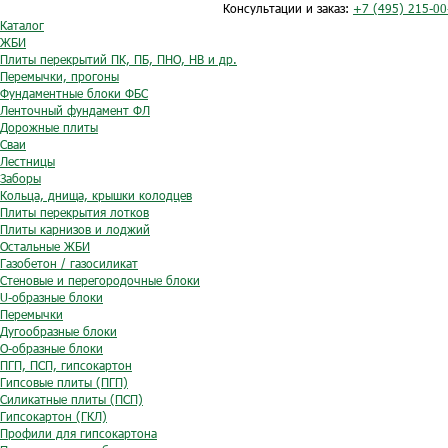
Консультации и заказ:
+7 (495) 215-00
Каталог
ЖБИ
Плиты перекрытий ПК, ПБ, ПНО, НВ и др.
Перемычки, прогоны
Фундаментные блоки ФБС
Ленточный фундамент ФЛ
Дорожные плиты
Сваи
Лестницы
Заборы
Кольца, днища, крышки колодцев
Плиты перекрытия лотков
Плиты карнизов и лоджий
Остальные ЖБИ
Газобетон / газосиликат
Стеновые и перегородочные блоки
U-образные блоки
Перемычки
Дугообразные блоки
O-образные блоки
ПГП, ПСП, гипсокартон
Гипсовые плиты (ПГП)
Силикатные плиты (ПСП)
Гипсокартон (ГКЛ)
Профили для гипсокартона