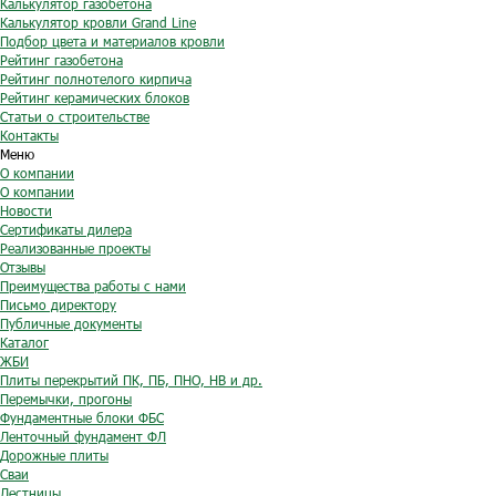
Калькулятор газобетона
Калькулятор кровли Grand Line
Подбор цвета и материалов кровли
Рейтинг газобетона
Рейтинг полнотелого кирпича
Рейтинг керамических блоков
Статьи о строительстве
Контакты
Меню
О компании
О компании
Новости
Сертификаты дилера
Реализованные проекты
Отзывы
Преимущества работы с нами
Письмо директору
Публичные документы
Каталог
ЖБИ
Плиты перекрытий ПК, ПБ, ПНО, НВ и др.
Перемычки, прогоны
Фундаментные блоки ФБС
Ленточный фундамент ФЛ
Дорожные плиты
Сваи
Лестницы