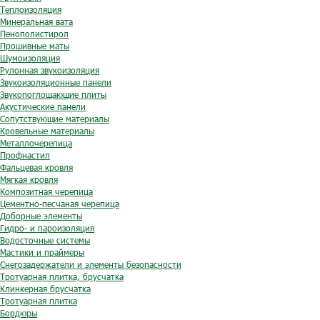
Теплоизоляция
Минеральная вата
Пенополистирол
Прошивные маты
Шумоизоляция
Рулонная звукоизоляция
Звукоизоляционные панели
Звукопоглощающие плиты
Акустические панели
Сопутствующие материалы
Кровельные материалы
Металлочерепица
Профнастил
Фальцевая кровля
Мягкая кровля
Композитная черепица
Цементно-песчаная черепица
Доборные элементы
Гидро- и пароизоляция
Водосточные системы
Мастики и праймеры
Снегозадержатели и элементы безопасности
Тротуарная плитка, брусчатка
Клинкерная брусчатка
Тротуарная плитка
Бордюры