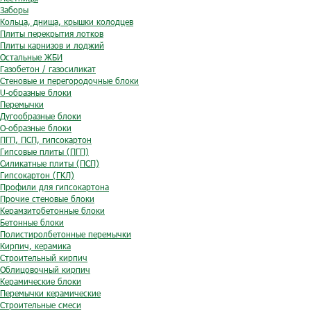
Заборы
Кольца, днища, крышки колодцев
Плиты перекрытия лотков
Плиты карнизов и лоджий
Остальные ЖБИ
Газобетон / газосиликат
Стеновые и перегородочные блоки
U-образные блоки
Перемычки
Дугообразные блоки
O-образные блоки
ПГП, ПСП, гипсокартон
Гипсовые плиты (ПГП)
Силикатные плиты (ПСП)
Гипсокартон (ГКЛ)
Профили для гипсокартона
Прочие стеновые блоки
Керамзитобетонные блоки
Бетонные блоки
Полистиролбетонные перемычки
Кирпич, керамика
Строительный кирпич
Облицовочный кирпич
Керамические блоки
Перемычки керамические
Строительные смеси