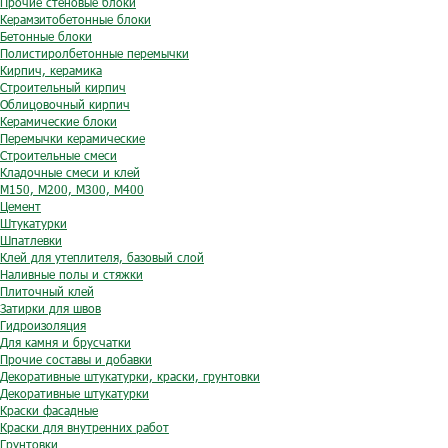
Прочие стеновые блоки
Керамзитобетонные блоки
Бетонные блоки
Полистиролбетонные перемычки
Кирпич, керамика
Строительный кирпич
Облицовочный кирпич
Керамические блоки
Перемычки керамические
Строительные смеси
Кладочные смеси и клей
М150, М200, М300, М400
Цемент
Штукатурки
Шпатлевки
Клей для утеплителя, базовый слой
Наливные полы и стяжки
Плиточный клей
Затирки для швов
Гидроизоляция
Для камня и брусчатки
Прочие составы и добавки
Декоративные штукатурки, краски, грунтовки
Декоративные штукатурки
Краски фасадные
Краски для внутренних работ
Грунтовки