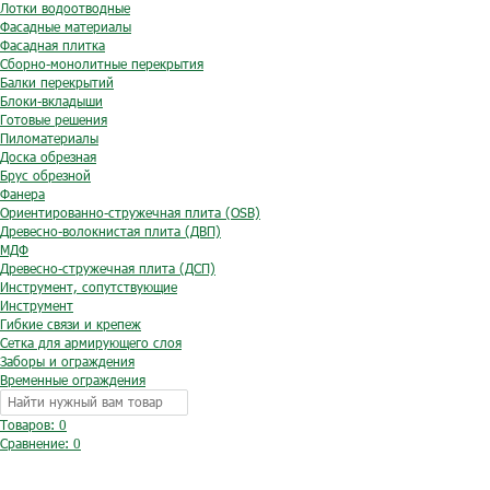
Лотки водоотводные
Фасадные материалы
Фасадная плитка
Сборно-монолитные перекрытия
Балки перекрытий
Блоки-вкладыши
Готовые решения
Пиломатериалы
Доска обрезная
Брус обрезной
Фанера
Ориентированно-стружечная плита (OSB)
Древесно-волокнистая плита (ДВП)
МДФ
Древесно-стружечная плита (ДСП)
Инструмент, сопутствующие
Инструмент
Гибкие связи и крепеж
Сетка для армирующего слоя
Заборы и ограждения
Временные ограждения
Товаров: 0
Сравнение:
0