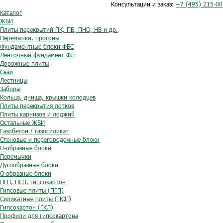
Консультации и заказ:
+7 (495) 215-00
Каталог
ЖБИ
Плиты перекрытий ПК, ПБ, ПНО, НВ и др.
Перемычки, прогоны
Фундаментные блоки ФБС
Ленточный фундамент ФЛ
Дорожные плиты
Сваи
Лестницы
Заборы
Кольца, днища, крышки колодцев
Плиты перекрытия лотков
Плиты карнизов и лоджий
Остальные ЖБИ
Газобетон / газосиликат
Стеновые и перегородочные блоки
U-образные блоки
Перемычки
Дугообразные блоки
O-образные блоки
ПГП, ПСП, гипсокартон
Гипсовые плиты (ПГП)
Силикатные плиты (ПСП)
Гипсокартон (ГКЛ)
Профили для гипсокартона