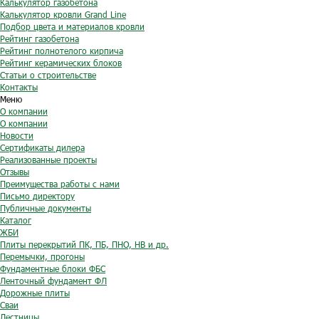
Калькулятор газобетона
Калькулятор кровли Grand Line
Подбор цвета и материалов кровли
Рейтинг газобетона
Рейтинг полнотелого кирпича
Рейтинг керамических блоков
Статьи о строительстве
Контакты
Меню
О компании
О компании
Новости
Сертификаты дилера
Реализованные проекты
Отзывы
Преимущества работы с нами
Письмо директору
Публичные документы
Каталог
ЖБИ
Плиты перекрытий ПК, ПБ, ПНО, НВ и др.
Перемычки, прогоны
Фундаментные блоки ФБС
Ленточный фундамент ФЛ
Дорожные плиты
Сваи
Лестницы