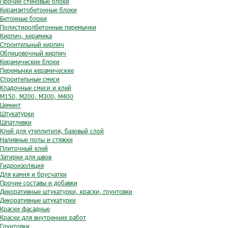
Прочие стеновые блоки
Керамзитобетонные блоки
Бетонные блоки
Полистиролбетонные перемычки
Кирпич, керамика
Строительный кирпич
Облицовочный кирпич
Керамические блоки
Перемычки керамические
Строительные смеси
Кладочные смеси и клей
М150, М200, М300, М400
Цемент
Штукатурки
Шпатлевки
Клей для утеплителя, базовый слой
Наливные полы и стяжки
Плиточный клей
Затирки для швов
Гидроизоляция
Для камня и брусчатки
Прочие составы и добавки
Декоративные штукатурки, краски, грунтовки
Декоративные штукатурки
Краски фасадные
Краски для внутренних работ
Грунтовки