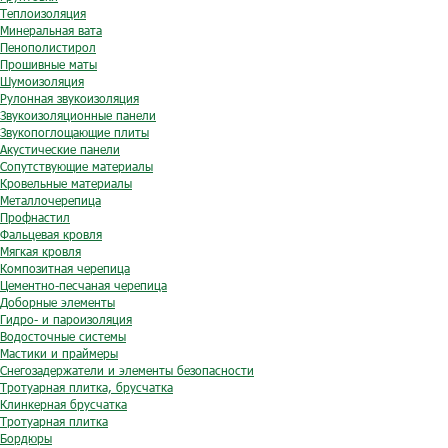
Теплоизоляция
Минеральная вата
Пенополистирол
Прошивные маты
Шумоизоляция
Рулонная звукоизоляция
Звукоизоляционные панели
Звукопоглощающие плиты
Акустические панели
Сопутствующие материалы
Кровельные материалы
Металлочерепица
Профнастил
Фальцевая кровля
Мягкая кровля
Композитная черепица
Цементно-песчаная черепица
Доборные элементы
Гидро- и пароизоляция
Водосточные системы
Мастики и праймеры
Снегозадержатели и элементы безопасности
Тротуарная плитка, брусчатка
Клинкерная брусчатка
Тротуарная плитка
Бордюры