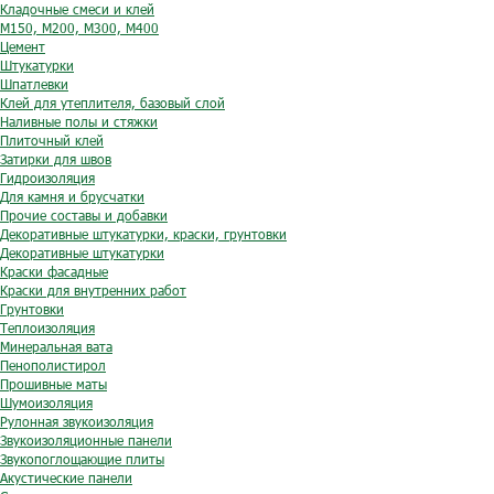
Кладочные смеси и клей
М150, М200, М300, М400
Цемент
Штукатурки
Шпатлевки
Клей для утеплителя, базовый слой
Наливные полы и стяжки
Плиточный клей
Затирки для швов
Гидроизоляция
Для камня и брусчатки
Прочие составы и добавки
Декоративные штукатурки, краски, грунтовки
Декоративные штукатурки
Краски фасадные
Краски для внутренних работ
Грунтовки
Теплоизоляция
Минеральная вата
Пенополистирол
Прошивные маты
Шумоизоляция
Рулонная звукоизоляция
Звукоизоляционные панели
Звукопоглощающие плиты
Акустические панели