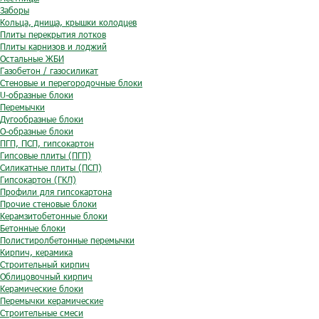
Заборы
Кольца, днища, крышки колодцев
Плиты перекрытия лотков
Плиты карнизов и лоджий
Остальные ЖБИ
Газобетон / газосиликат
Стеновые и перегородочные блоки
U-образные блоки
Перемычки
Дугообразные блоки
O-образные блоки
ПГП, ПСП, гипсокартон
Гипсовые плиты (ПГП)
Силикатные плиты (ПСП)
Гипсокартон (ГКЛ)
Профили для гипсокартона
Прочие стеновые блоки
Керамзитобетонные блоки
Бетонные блоки
Полистиролбетонные перемычки
Кирпич, керамика
Строительный кирпич
Облицовочный кирпич
Керамические блоки
Перемычки керамические
Строительные смеси