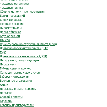
Фасадные материалы
Фасадная плитка
Сборно-монолитные перекрытия
Балки перекрытий
Блоки-вкладыши
Готовые решения
Пиломатериалы
Доска обрезная
Брус обрезной
Фанера
Ориентированно-стружечная плита (OSB)
Древесно-волокнистая плита (ДВП)
МДФ
Древесно-стружечная плита (ДСП)
Инструмент, сопутствующие
Инструмент
Гибкие связи и крепеж
Сетка для армирующего слоя
Заборы и ограждения
Временные ограждения
Акции
Доставка, оплата, сервисы
Доставка
Способы оплаты
Гарантии
Сервисы производителей