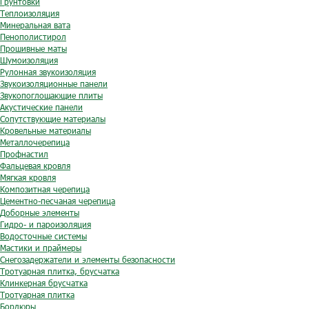
Грунтовки
Теплоизоляция
Минеральная вата
Пенополистирол
Прошивные маты
Шумоизоляция
Рулонная звукоизоляция
Звукоизоляционные панели
Звукопоглощающие плиты
Акустические панели
Сопутствующие материалы
Кровельные материалы
Металлочерепица
Профнастил
Фальцевая кровля
Мягкая кровля
Композитная черепица
Цементно-песчаная черепица
Доборные элементы
Гидро- и пароизоляция
Водосточные системы
Мастики и праймеры
Снегозадержатели и элементы безопасности
Тротуарная плитка, брусчатка
Клинкерная брусчатка
Тротуарная плитка
Бордюры