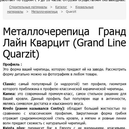
Строительные материалы
>
Каталог
>
Кровельные
материалы
>
Металлочерепица
>
Quarzit
Металлочерепица Гранд
Лайн Кварцит (Grand Line
Quarzit)
Профиль :
Это форма вашей черепицы, которую придают ей на заводе. Рассмотреть
форму детально можно на фотографиях в любом товаре.
Classic:
самый популярный (и недорогой) тип профиля, геометрия
которого приближена к профилю классической керамической черепицы.
Kamea:
это современный премиум-класс, самое стильное решение для
Вашей кровли. Данный профиль был популярен еще в античности,
являясь символом достатка и изысканного вкуса.
Kredo (ранее назывался Contry):
обладает большей жесткостью по
сравнению с классическим профилем. Закругленная форма гребня
отражает средиземноморский стиль кровли, а мягкие и ровные линии
волн придают схожесть с натуральной черепицей.
Kvinta plus:
перенесет Вас в Европу с ее маленькими, красивыми,