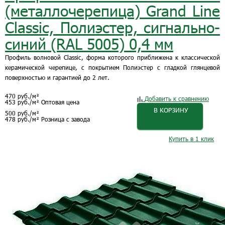
(металлочерепица) Grand Line
Classic, Полиэстер, сигнально-
синий (RAL 5005) 0,4 мм
Профиль волновой Classic, форма которого приближена к классической
керамической черепице, с покрытием Полиэстер с гладкой глянцевой
поверхностью и гарантией до 2 лет.
470
руб.
/м²
Добавить к сравнению
453
руб.
/м²
Оптовая цена
В КОРЗИНУ
500
руб.
/м²
478
руб.
/м²
Розница с завода
Купить в 1 клик