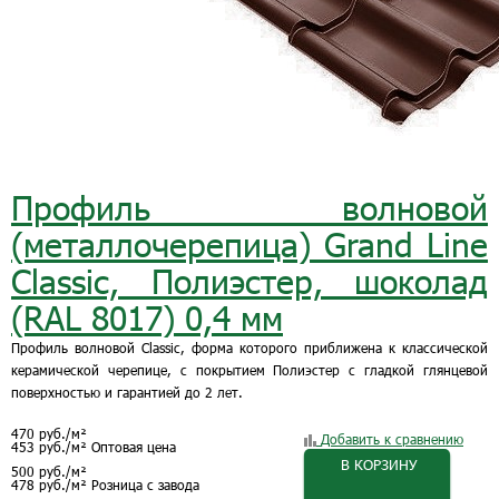
Профиль волновой
(металлочерепица) Grand Line
Classic, Полиэстер, шоколад
(RAL 8017) 0,4 мм
Профиль волновой Classic, форма которого приближена к классической
керамической черепице, с покрытием Полиэстер с гладкой глянцевой
поверхностью и гарантией до 2 лет.
470
руб.
/м²
Добавить к сравнению
453
руб.
/м²
Оптовая цена
В КОРЗИНУ
500
руб.
/м²
478
руб.
/м²
Розница с завода