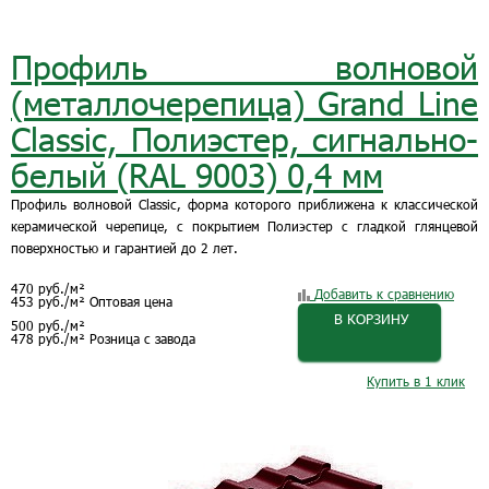
Профиль волновой
(металлочерепица) Grand Line
Classic, Полиэстер, сигнально-
белый (RAL 9003) 0,4 мм
Профиль волновой Classic, форма которого приближена к классической
керамической черепице, с покрытием Полиэстер с гладкой глянцевой
поверхностью и гарантией до 2 лет.
470
руб.
/м²
Добавить к сравнению
453
руб.
/м²
Оптовая цена
В КОРЗИНУ
500
руб.
/м²
478
руб.
/м²
Розница с завода
Купить в 1 клик