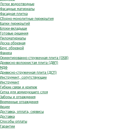
Лотки водоотводные
Фасадные материалы
Фасадная плитка
Сборно-монолитные перекрытия
Балки перекрытий
Блоки-вкладыши
Готовые решения
Пиломатериалы
Доска обрезная
Брус обрезной
Фанера
Ориентированно-стружечная плита (OSB)
Древесно-волокнистая плита (ДВП)
МДФ
Древесно-стружечная плита (ДСП)
Инструмент, сопутствующие
Инструмент
Гибкие связи и крепеж
Сетка для армирующего слоя
Заборы и ограждения
Временные ограждения
Акции
Доставка, оплата, сервисы
Доставка
Способы оплаты
Гарантии