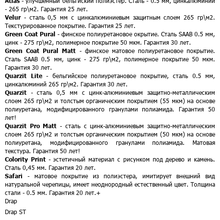
Atlas
- улучшенный бельгиский полиэстер. Сталь - 0.5 мм, цинкалюминий
- 265 гр\м2. Гарантия 25 лет.
Velur
- сталь 0,5 мм с цинкалюминиевым защитным слоем 265 гр\м2.
Текстурированное покрытие. Гарантия 25 лет.
Green Coat Pural
- финское полиуретановое окрытие. Сталь SAAB 0.5 мм,
цинк - 275 гр\м2, полимерное покрытие 50 мкм. Гарантия 30 лет.
Green Coat Pural Matt
- финское матовое полиуретановое покрытие.
Сталь SAAB 0.5 мм, цинк - 275 гр\м2, полимерное покрытие 50 мкм.
Гарантия 30 лет.
Quarzit Lite
- бельгийское полиуретановое покрытие, сталь 0.5 мм,
цинкалюминий 265 гр\м2. Гарантия 30 лет.
Quarzit
- сталь 0,5 мм с цинк-алюминиевым защитно-металлическим
слоем 265 гр\м2 и толстым органическим покрытием (55 мкм) на основе
полиуретана, модифицированного гранулами полиамида. Гарантия 50
лет!
Quarzit Pro Matt
- сталь с цинк-алюминиевым защитно-металлическим
слоем 265 гр\м2 и толстым органическим покрытием (50 мкм) на основе
полиуретана, модифицированного гранулами полиамида. Матовая
текстура. Гарантия 50 лет!
Colority Print
- эстетичный материал с рисунком под дерево и камень.
Сталь 0,45 мм. Гарантия 20 лет.
Safari
- матовое покрытие из полиэстера, имитирует внешний вид
натуральной черепицы, имеет неоднородный естественный цвет. Толщина
стали - 0.5 мм. Гарантия 20 лет.
+
Drap
Drap ST