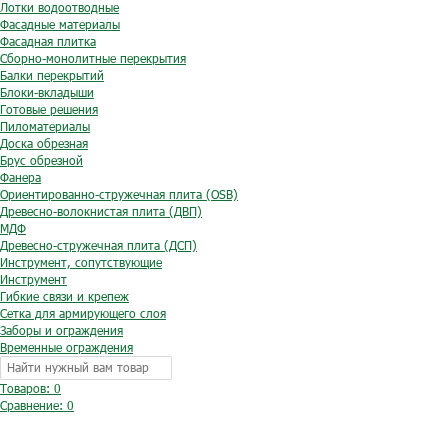
Лотки водоотводные
Фасадные материалы
Фасадная плитка
Сборно-монолитные перекрытия
Балки перекрытий
Блоки-вкладыши
Готовые решения
Пиломатериалы
Доска обрезная
Брус обрезной
Фанера
Ориентированно-стружечная плита (OSB)
Древесно-волокнистая плита (ДВП)
МДФ
Древесно-стружечная плита (ДСП)
Инструмент, сопутствующие
Инструмент
Гибкие связи и крепеж
Сетка для армирующего слоя
Заборы и ограждения
Временные ограждения
Товаров: 0
Сравнение:
0