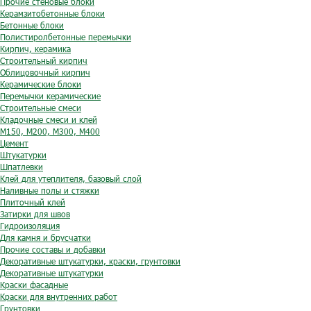
Прочие стеновые блоки
Керамзитобетонные блоки
Бетонные блоки
Полистиролбетонные перемычки
Кирпич, керамика
Строительный кирпич
Облицовочный кирпич
Керамические блоки
Перемычки керамические
Строительные смеси
Кладочные смеси и клей
М150, М200, М300, М400
Цемент
Штукатурки
Шпатлевки
Клей для утеплителя, базовый слой
Наливные полы и стяжки
Плиточный клей
Затирки для швов
Гидроизоляция
Для камня и брусчатки
Прочие составы и добавки
Декоративные штукатурки, краски, грунтовки
Декоративные штукатурки
Краски фасадные
Краски для внутренних работ
Грунтовки