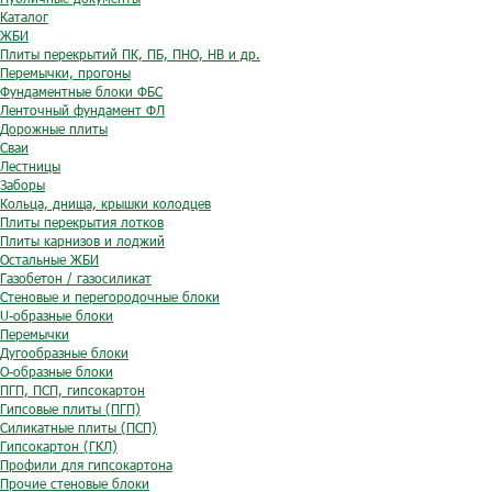
Каталог
ЖБИ
Плиты перекрытий ПК, ПБ, ПНО, НВ и др.
Перемычки, прогоны
Фундаментные блоки ФБС
Ленточный фундамент ФЛ
Дорожные плиты
Сваи
Лестницы
Заборы
Кольца, днища, крышки колодцев
Плиты перекрытия лотков
Плиты карнизов и лоджий
Остальные ЖБИ
Газобетон / газосиликат
Стеновые и перегородочные блоки
U-образные блоки
Перемычки
Дугообразные блоки
O-образные блоки
ПГП, ПСП, гипсокартон
Гипсовые плиты (ПГП)
Силикатные плиты (ПСП)
Гипсокартон (ГКЛ)
Профили для гипсокартона
Прочие стеновые блоки