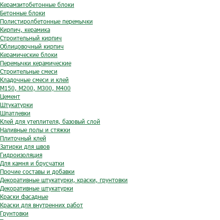
Керамзитобетонные блоки
Бетонные блоки
Полистиролбетонные перемычки
Кирпич, керамика
Строительный кирпич
Облицовочный кирпич
Керамические блоки
Перемычки керамические
Строительные смеси
Кладочные смеси и клей
М150, М200, М300, М400
Цемент
Штукатурки
Шпатлевки
Клей для утеплителя, базовый слой
Наливные полы и стяжки
Плиточный клей
Затирки для швов
Гидроизоляция
Для камня и брусчатки
Прочие составы и добавки
Декоративные штукатурки, краски, грунтовки
Декоративные штукатурки
Краски фасадные
Краски для внутренних работ
Грунтовки