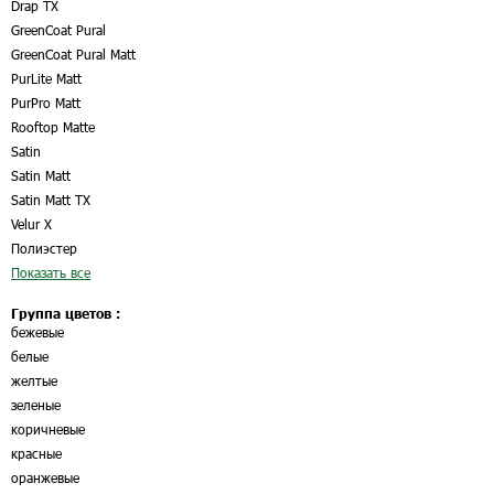
Drap TX
GreenCoat Pural
GreenCoat Pural Matt
PurLite Matt
PurPro Matt
Rooftop Matte
Satin
Satin Matt
Satin Matt TX
Velur X
Полиэстер
Показать все
Группа цветов :
бежевые
белые
желтые
зеленые
коричневые
красные
оранжевые