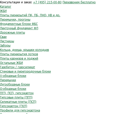
Консультации и заказ:
+7 (495) 215-00-80
Перезвоним бесплатно
Каталог
ЖБИ
Плиты перекрытий ПК, ПБ, ПНО, НВ и др.
Перемычки, прогоны
Фундаментные блоки ФБС
Ленточный фундамент ФЛ
Дорожные плиты
Сваи
Лестницы
Заборы
Кольца, днища, крышки колодцев
Плиты перекрытия лотков
Плиты карнизов и лоджий
Остальные ЖБИ
Газобетон / газосиликат
Стеновые и перегородочные блоки
U-образные блоки
Перемычки
Дугообразные блоки
O-образные блоки
ПГП, ПСП, гипсокартон
Гипсовые плиты (ПГП)
Силикатные плиты (ПСП)
Гипсокартон (ГКЛ)
Профили для гипсокартона