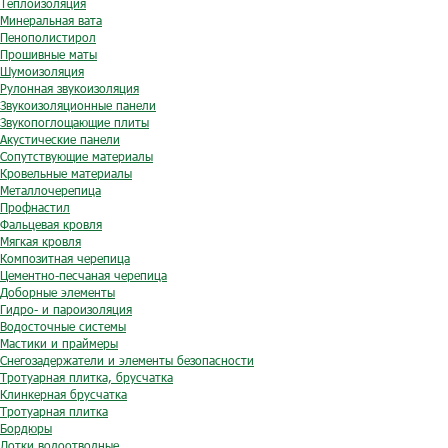
Теплоизоляция
Минеральная вата
Пенополистирол
Прошивные маты
Шумоизоляция
Рулонная звукоизоляция
Звукоизоляционные панели
Звукопоглощающие плиты
Акустические панели
Сопутствующие материалы
Кровельные материалы
Металлочерепица
Профнастил
Фальцевая кровля
Мягкая кровля
Композитная черепица
Цементно-песчаная черепица
Доборные элементы
Гидро- и пароизоляция
Водосточные системы
Мастики и праймеры
Снегозадержатели и элементы безопасности
Тротуарная плитка, брусчатка
Клинкерная брусчатка
Тротуарная плитка
Бордюры
Лотки водоотводные