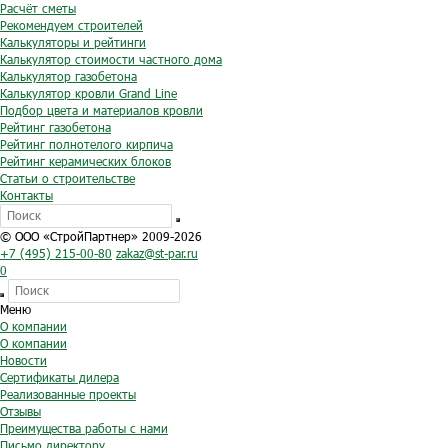
Расчёт сметы
Рекомендуем строителей
Калькуляторы и рейтинги
Калькулятор стоимости частного дома
Калькулятор газобетона
Калькулятор кровли Grand Line
Подбор цвета и материалов кровли
Рейтинг газобетона
Рейтинг полнотелого кирпича
Рейтинг керамических блоков
Статьи о строительстве
Контакты
© ООО «СтройПартнер» 2009-2026
+7 (495) 215-00-80
zakaz@st-par.ru
0
Меню
О компании
О компании
Новости
Сертификаты дилера
Реализованные проекты
Отзывы
Преимущества работы с нами
Письмо директору