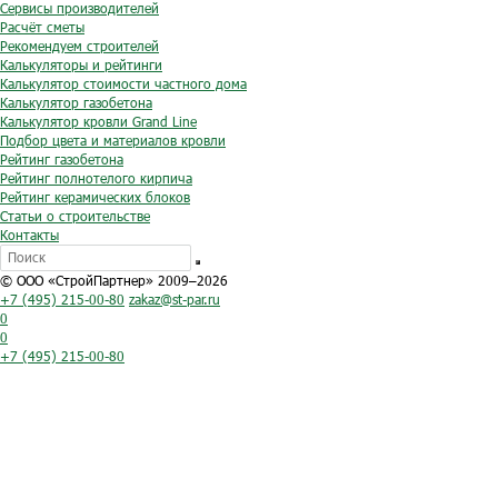
Сервисы производителей
Расчёт сметы
Рекомендуем строителей
Калькуляторы и рейтинги
Калькулятор стоимости частного дома
Калькулятор газобетона
Калькулятор кровли Grand Line
Подбор цвета и материалов кровли
Рейтинг газобетона
Рейтинг полнотелого кирпича
Рейтинг керамических блоков
Статьи о строительстве
Контакты
© ООО «СтройПартнер» 2009–2026
+7 (495) 215-00-80
zakaz@st-par.ru
0
0
+7 (495) 215-00-80