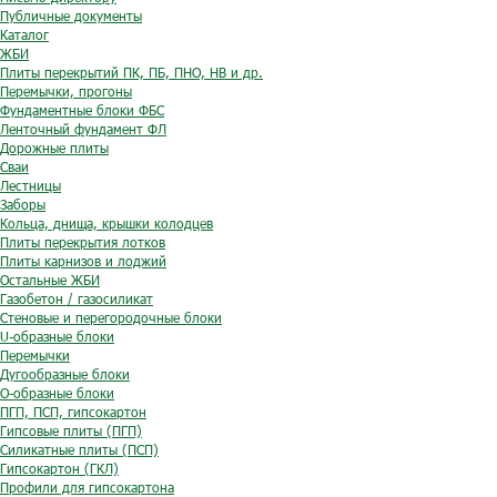
Публичные документы
Каталог
ЖБИ
Плиты перекрытий ПК, ПБ, ПНО, НВ и др.
Перемычки, прогоны
Фундаментные блоки ФБС
Ленточный фундамент ФЛ
Дорожные плиты
Сваи
Лестницы
Заборы
Кольца, днища, крышки колодцев
Плиты перекрытия лотков
Плиты карнизов и лоджий
Остальные ЖБИ
Газобетон / газосиликат
Стеновые и перегородочные блоки
U-образные блоки
Перемычки
Дугообразные блоки
O-образные блоки
ПГП, ПСП, гипсокартон
Гипсовые плиты (ПГП)
Силикатные плиты (ПСП)
Гипсокартон (ГКЛ)
Профили для гипсокартона