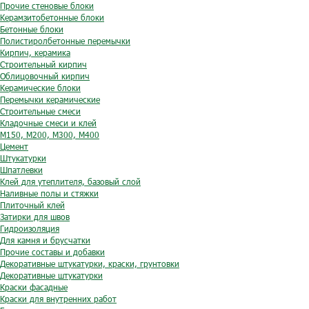
Прочие стеновые блоки
Керамзитобетонные блоки
Бетонные блоки
Полистиролбетонные перемычки
Кирпич, керамика
Строительный кирпич
Облицовочный кирпич
Керамические блоки
Перемычки керамические
Строительные смеси
Кладочные смеси и клей
М150, М200, М300, М400
Цемент
Штукатурки
Шпатлевки
Клей для утеплителя, базовый слой
Наливные полы и стяжки
Плиточный клей
Затирки для швов
Гидроизоляция
Для камня и брусчатки
Прочие составы и добавки
Декоративные штукатурки, краски, грунтовки
Декоративные штукатурки
Краски фасадные
Краски для внутренних работ