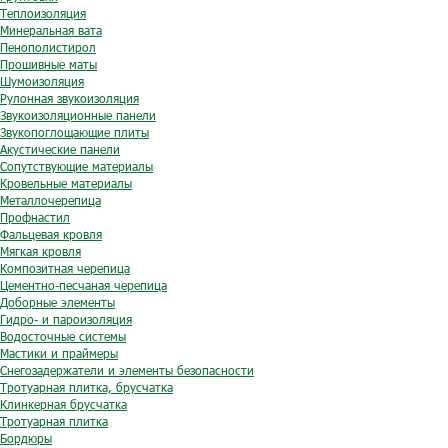
Теплоизоляция
Минеральная вата
Пенополистирол
Прошивные маты
Шумоизоляция
Рулонная звукоизоляция
Звукоизоляционные панели
Звукопоглощающие плиты
Акустические панели
Сопутствующие материалы
Кровельные материалы
Металлочерепица
Профнастил
Фальцевая кровля
Мягкая кровля
Композитная черепица
Цементно-песчаная черепица
Доборные элементы
Гидро- и пароизоляция
Водосточные системы
Мастики и праймеры
Снегозадержатели и элементы безопасности
Тротуарная плитка, брусчатка
Клинкерная брусчатка
Тротуарная плитка
Бордюры