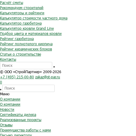
Расчёт сметы
Рекомендуем строителей
Калькуляторы и рейтинги
Калькулятор стоимости частного дома
Калькулятор газобетона
Калькулятор кровли Grand Line
Подбор цвета и материалов кровли
Рейтинг газобетона
Рейтинг полнотелого кирпича
Рейтинг керамических блоков
Статьи о строительстве
Контакты
© ООО «СтройПартнер» 2009-2026
+7 (495) 215-00-80
zakaz@st-par.ru
0
Меню
О компании
О компании
Новости
Сертификаты дилера
Реализованные проекты
Отзывы
Преимущества работы с нами
Письмо директору