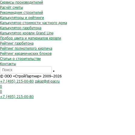
Сервисы производителей
Расчёт сметы
Рекомендуем строителей
Калькуляторы и рейтинги
Калькулятор стоимости частного дома
Калькулятор газобетона
Калькулятор кровли Grand Line
Подбор цвета и материалов кровли
Рейтинг газобетона
Рейтинг полнотелого кирпича
Рейтинг керамических блоков
Статьи о строительстве
Контакты
© ООО «СтройПартнер» 2009–2026
+7 (495) 215-00-80
zakaz@st-par.ru
0
0
+7 (495) 215-00-80