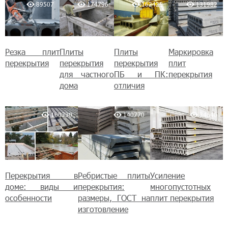
89507
174796
162425
131982
Резка плит
Плиты
Плиты
Маркировка
перекрытия
перекрытия
перекрытия
плит
для частного
ПБ и ПК:
перекрытия
дома
отличия
100330
140770
34640
Перекрытия в
Ребристые плиты
Усиление
доме: виды и
перекрытия:
многопустотных
особенности
размеры, ГОСТ на
плит перекрытия
изготовление