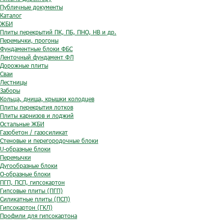
Публичные документы
Каталог
ЖБИ
Плиты перекрытий ПК, ПБ, ПНО, НВ и др.
Перемычки, прогоны
Фундаментные блоки ФБС
Ленточный фундамент ФЛ
Дорожные плиты
Сваи
Лестницы
Заборы
Кольца, днища, крышки колодцев
Плиты перекрытия лотков
Плиты карнизов и лоджий
Остальные ЖБИ
Газобетон / газосиликат
Стеновые и перегородочные блоки
U-образные блоки
Перемычки
Дугообразные блоки
O-образные блоки
ПГП, ПСП, гипсокартон
Гипсовые плиты (ПГП)
Силикатные плиты (ПСП)
Гипсокартон (ГКЛ)
Профили для гипсокартона