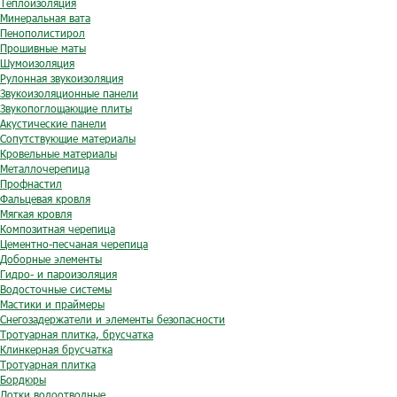
Теплоизоляция
Минеральная вата
Пенополистирол
Прошивные маты
Шумоизоляция
Рулонная звукоизоляция
Звукоизоляционные панели
Звукопоглощающие плиты
Акустические панели
Сопутствующие материалы
Кровельные материалы
Металлочерепица
Профнастил
Фальцевая кровля
Мягкая кровля
Композитная черепица
Цементно-песчаная черепица
Доборные элементы
Гидро- и пароизоляция
Водосточные системы
Мастики и праймеры
Снегозадержатели и элементы безопасности
Тротуарная плитка, брусчатка
Клинкерная брусчатка
Тротуарная плитка
Бордюры
Лотки водоотводные