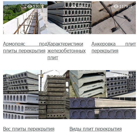
53072
28631
117916
Армопояс под
Характеристики
Анкеровка плит
плиты перекрытия
железобетонных
перекрытия
плит
38823
231276
Вес плиты перекрытия
Виды плит перекрытия