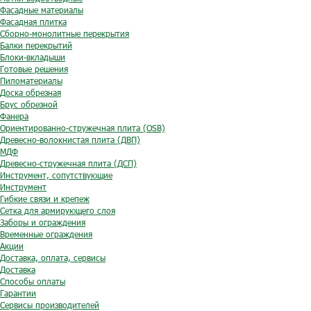
Фасадные материалы
Фасадная плитка
Сборно-монолитные перекрытия
Балки перекрытий
Блоки-вкладыши
Готовые решения
Пиломатериалы
Доска обрезная
Брус обрезной
Фанера
Ориентированно-стружечная плита (OSB)
Древесно-волокнистая плита (ДВП)
МДФ
Древесно-стружечная плита (ДСП)
Инструмент, сопутствующие
Инструмент
Гибкие связи и крепеж
Сетка для армирующего слоя
Заборы и ограждения
Временные ограждения
Акции
Доставка, оплата, сервисы
Доставка
Способы оплаты
Гарантии
Сервисы производителей