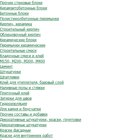
Прочие стеновые блоки
Керамзитобетонные блоки
Бетонные блоки
Полистиролбетонные перемычки
Кирпич, керамика
Строительный кирпич
Облицовочный кирпич
Керамические блоки
Перемычки керамические
Строительные смеси
Кладочные смеси и клей
М150, М200, М300, М400
Цемент
Штукатурки
Шпатлевки
Клей для утеплителя, базовый слой
Наливные полы и стяжки
Плиточный клей
Затирки для швов
Гидроизоляция
Для камня и брусчатки
Прочие составы и добавки
Декоративные штукатурки, краски, грунтовки
Декоративные штукатурки
Краски фасадные
Краски для внутренних работ