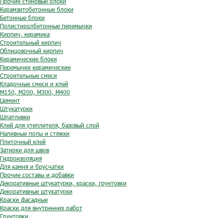
Прочие стеновые блоки
Керамзитобетонные блоки
Бетонные блоки
Полистиролбетонные перемычки
Кирпич, керамика
Строительный кирпич
Облицовочный кирпич
Керамические блоки
Перемычки керамические
Строительные смеси
Кладочные смеси и клей
М150, М200, М300, М400
Цемент
Штукатурки
Шпатлевки
Клей для утеплителя, базовый слой
Наливные полы и стяжки
Плиточный клей
Затирки для швов
Гидроизоляция
Для камня и брусчатки
Прочие составы и добавки
Декоративные штукатурки, краски, грунтовки
Декоративные штукатурки
Краски фасадные
Краски для внутренних работ
Грунтовки