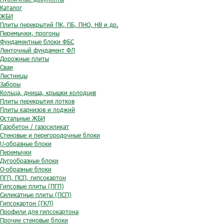
Каталог
ЖБИ
Плиты перекрытий ПК, ПБ, ПНО, НВ и др.
Перемычки, прогоны
Фундаментные блоки ФБС
Ленточный фундамент ФЛ
Дорожные плиты
Сваи
Лестницы
Заборы
Кольца, днища, крышки колодцев
Плиты перекрытия лотков
Плиты карнизов и лоджий
Остальные ЖБИ
Газобетон / газосиликат
Стеновые и перегородочные блоки
U-образные блоки
Перемычки
Дугообразные блоки
O-образные блоки
ПГП, ПСП, гипсокартон
Гипсовые плиты (ПГП)
Силикатные плиты (ПСП)
Гипсокартон (ГКЛ)
Профили для гипсокартона
Прочие стеновые блоки