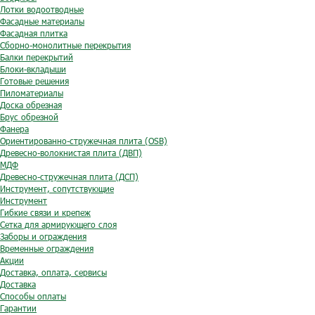
Лотки водоотводные
Фасадные материалы
Фасадная плитка
Сборно-монолитные перекрытия
Балки перекрытий
Блоки-вкладыши
Готовые решения
Пиломатериалы
Доска обрезная
Брус обрезной
Фанера
Ориентированно-стружечная плита (OSB)
Древесно-волокнистая плита (ДВП)
МДФ
Древесно-стружечная плита (ДСП)
Инструмент, сопутствующие
Инструмент
Гибкие связи и крепеж
Сетка для армирующего слоя
Заборы и ограждения
Временные ограждения
Акции
Доставка, оплата, сервисы
Доставка
Способы оплаты
Гарантии