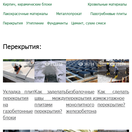
Кирпич, керамические блоки
Кровельные материалы
Лакокрасочные материалы
Металлопрокат
Пазогребневые плиты
Перекрытия
Утепление
Фундаменты
Цемент, сухие смеси
Перекрытия:
55616
213116
36214
39174
Укладка плит
Как заделать
Безбалочные
Как сделать
перекрытия
швы между
перекрытия из
межэтажное
на
плитами
монолитного
перекрытие?
газобетонные
перекрытия?
железобетона
блоки