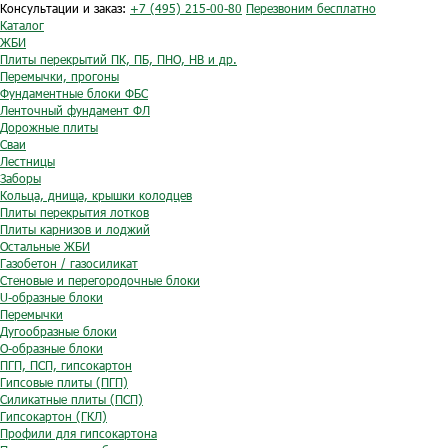
Консультации и заказ:
+7 (495) 215-00-80
Перезвоним бесплатно
Каталог
ЖБИ
Плиты перекрытий ПК, ПБ, ПНО, НВ и др.
Перемычки, прогоны
Фундаментные блоки ФБС
Ленточный фундамент ФЛ
Дорожные плиты
Сваи
Лестницы
Заборы
Кольца, днища, крышки колодцев
Плиты перекрытия лотков
Плиты карнизов и лоджий
Остальные ЖБИ
Газобетон / газосиликат
Стеновые и перегородочные блоки
U-образные блоки
Перемычки
Дугообразные блоки
O-образные блоки
ПГП, ПСП, гипсокартон
Гипсовые плиты (ПГП)
Силикатные плиты (ПСП)
Гипсокартон (ГКЛ)
Профили для гипсокартона