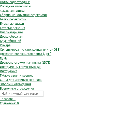
Лотки водоотводные
Фасадные материалы
Фасадная плитка
Сборно-монолитные перекрытия
Балки перекрытий
Блоки-вкладыши
Готовые решения
Пиломатериалы
Доска обрезная
Брус обрезной
Фанера
Ориентированно-стружечная плита (OSB)
Древесно-волокнистая плита (ДВП)
МДФ
Древесно-стружечная плита (ДСП)
Инструмент, сопутствующие
Инструмент
Гибкие связи и крепеж
Сетка для армирующего слоя
Заборы и ограждения
Временные ограждения
Товаров: 0
Сравнение:
0