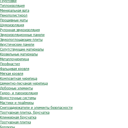
Грунтовки
Теплоизоляция
Минеральная вата
Пенополистирол
Прошивные маты
Шумоизоляция
Рулонная звукоизоляция
Звукоизоляционные панели
Звукопоглощающие плиты
Акустические панели
Сопутствующие материалы
Кровельные материалы
Металлочерепица
Профнастил
Фальцевая кровля
Мягкая кровля
Композитная черепица
Цементно-песчаная черепица
Доборные элементы
Гидро- и пароизоляция
Водосточные системы
Мастики и праймеры
Снегозадержатели и элементы безопасности
Тротуарная плитка, брусчатка
Клинкерная брусчатка
Тротуарная плитка
Бордюры