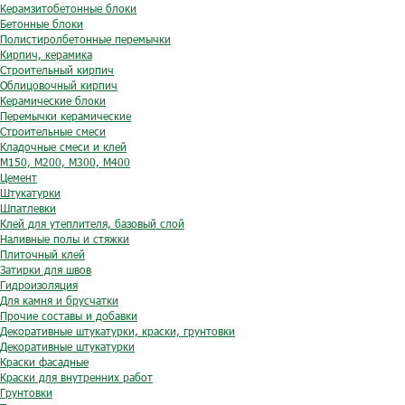
Керамзитобетонные блоки
Бетонные блоки
Полистиролбетонные перемычки
Кирпич, керамика
Строительный кирпич
Облицовочный кирпич
Керамические блоки
Перемычки керамические
Строительные смеси
Кладочные смеси и клей
М150, М200, М300, М400
Цемент
Штукатурки
Шпатлевки
Клей для утеплителя, базовый слой
Наливные полы и стяжки
Плиточный клей
Затирки для швов
Гидроизоляция
Для камня и брусчатки
Прочие составы и добавки
Декоративные штукатурки, краски, грунтовки
Декоративные штукатурки
Краски фасадные
Краски для внутренних работ
Грунтовки